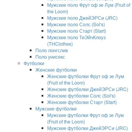
Мужские поло Фрут оф зе Лум (Fruit of
the Loom)
Мужские поло ДжейЭРСи (JRC)
Мужские поло Солс (Sol's)
Мужские поло Старт (Start)
Мужские поло ТиЭйчКлоуз
(THClothes)
Поло лонгслив
Поло унисекс
Футболки
Женские футболки
Женские футболки Фрут оф зе Лум
(Fruit of the Loom)
Женские футболки ДжейЭРСи (JRC)
Женские футболки Солс (Sol's)
Женские футболки Старт (Start)
Мужские футболки
Мужские футболки Фрут оф зе Лум
(Fruit of the Loom)
Мужские футболки ДжейЭРСи (JRC)