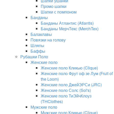
Шапки ушанки
Промо шапки
Шапки с помпоном
Банданы
Банданы Атлантис (Atlantis)
Банданы МерчТекс (MerchTex)
Балаклавы
Повязки на голову
Шляпы
Баффы
Рубашки Поло
Женские поло
Женские поло Кликью (Clique)
Женские поло Фрут оф зе Лум (Fruit of
the Loom)
Женские поло ДжейЭРСи (JRC)
Женские поло Солс (Sol's)
Женские поло ТиЭйчКлоуз
(THClothes)
Мужские поло
Мужские поло Кликью (Clique)