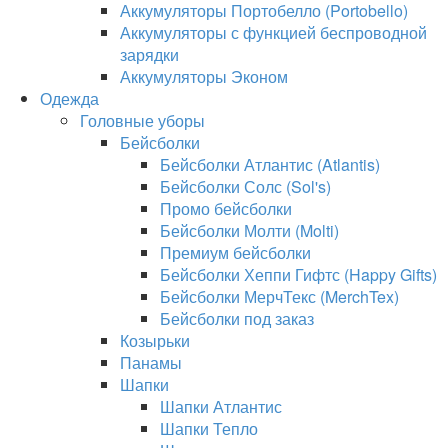
Аккумуляторы Портобелло (Portobello)
Аккумуляторы с функцией беспроводной
зарядки
Аккумуляторы Эконом
Одежда
Головные уборы
Бейсболки
Бейсболки Атлантис (Atlantis)
Бейсболки Солс (Sol's)
Промо бейсболки
Бейсболки Молти (Molti)
Премиум бейсболки
Бейсболки Хеппи Гифтс (Happy Gifts)
Бейсболки МерчТекс (MerchTex)
Бейсболки под заказ
Козырьки
Панамы
Шапки
Шапки Атлантис
Шапки Тепло