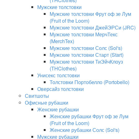
(THClothes)
Мужские толстовки
Мужские толстовки Фрут оф зе Лум
(Fruit of the Loom)
Мужские толстовки ДжейЭРСи (JRC)
Мужские толстовки МерчТекс
(MerchTex)
Мужские толстовки Солс (Sol's)
Мужские толстовки Старт (Start)
Мужские толстовки ТиЭйчКлоуз
(THClothes)
Унисекс толстовки
Толстовки Портобелло (Portobello)
Оверсайз толстовки
Свитшоты
Офисные рубашки
Женские рубашки
Женские рубашки Фрут оф зе Лум
(Fruit of the Loom)
Женские рубашки Солс (Sol's)
Мужские рубашки