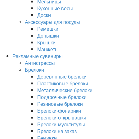
Мельницы
Кухонные весы
Доски
Аксессуары для посуды
Ремешки
Донышки
Крышки
Манжеты
Рекламные сувениры
Антистрессы
Брелоки
Деревянные брелоки
Пластиковые брелоки
Металлические брелоки
Подарочные брелоки
Резиновые брелоки
Брелоки-фонарики
Брелоки-открывашки
Брелоки-мультитулы
Брелоки на заказ
Ремувки