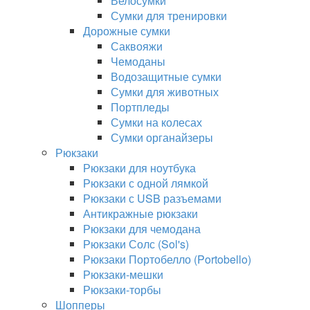
Велосумки
Сумки для тренировки
Дорожные сумки
Саквояжи
Чемоданы
Водозащитные сумки
Сумки для животных
Портпледы
Сумки на колесах
Сумки органайзеры
Рюкзаки
Рюкзаки для ноутбука
Рюкзаки с одной лямкой
Рюкзаки с USB разъемами
Антикражные рюкзаки
Рюкзаки для чемодана
Рюкзаки Солс (Sol's)
Рюкзаки Портобелло (Portobello)
Рюкзаки-мешки
Рюкзаки-торбы
Шопперы