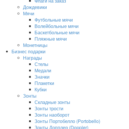
Флаги на заказ
Дождевики
Мячи
Футбольные мячи
Волейбольные мячи
Баскетбольные мячи
Пляжные мячи
Монетницы
Бизнес подарки
Награды
Стелы
Медали
Значки
Плакетки
Кубки
Зонты
Складные зонты
Зонты трости
Зонты наоборот
Зонты Портобелло (Portobello)
Зонты Допплер (Doppler)