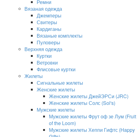
Ремни
Вязаная одежда
Джемперы
Свитеры
Кардиганы
Вязаные комплекты
Пуловеры
Верхняя одежда
Куртки
Ветровки
Флисовые куртки
Жилеты
Сигнальные жилеты
Женские жилеты
Женские жилеты ДжейЭРСи (JRC)
Женские жилеты Солс (Sol's)
Мужские жилеты
Мужские жилеты Фрут оф зе Лум (Fruit
of the Loom)
Мужские жилеты Хеппи Гифтс (Happy
Gifts)