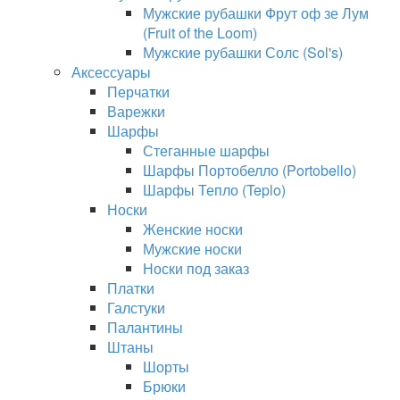
Мужские рубашки Фрут оф зе Лум
(Fruit of the Loom)
Мужские рубашки Солс (Sol's)
Аксессуары
Перчатки
Варежки
Шарфы
Стеганные шарфы
Шарфы Портобелло (Portobello)
Шарфы Тепло (Teplo)
Носки
Женские носки
Мужские носки
Носки под заказ
Платки
Галстуки
Палантины
Штаны
Шорты
Брюки