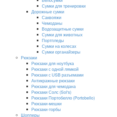
Велосумки
Сумки для тренировки
Дорожные сумки
Саквояжи
Чемоданы
Водозащитные сумки
Сумки для животных
Портпледы
Сумки на колесах
Сумки органайзеры
Рюкзаки
Рюкзаки для ноутбука
Рюкзаки с одной лямкой
Рюкзаки с USB разъемами
Антикражные рюкзаки
Рюкзаки для чемодана
Рюкзаки Солс (Sol's)
Рюкзаки Портобелло (Portobello)
Рюкзаки-мешки
Рюкзаки-торбы
Шопперы