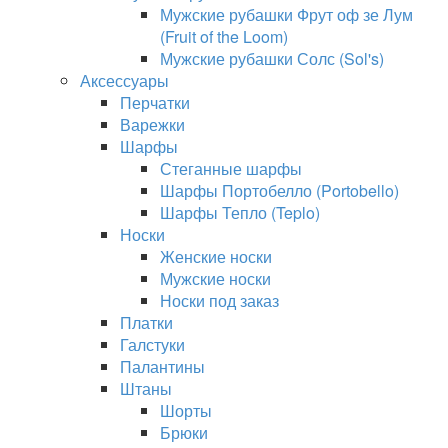
Мужские рубашки Фрут оф зе Лум
(Fruit of the Loom)
Мужские рубашки Солс (Sol's)
Аксессуары
Перчатки
Варежки
Шарфы
Стеганные шарфы
Шарфы Портобелло (Portobello)
Шарфы Тепло (Teplo)
Носки
Женские носки
Мужские носки
Носки под заказ
Платки
Галстуки
Палантины
Штаны
Шорты
Брюки