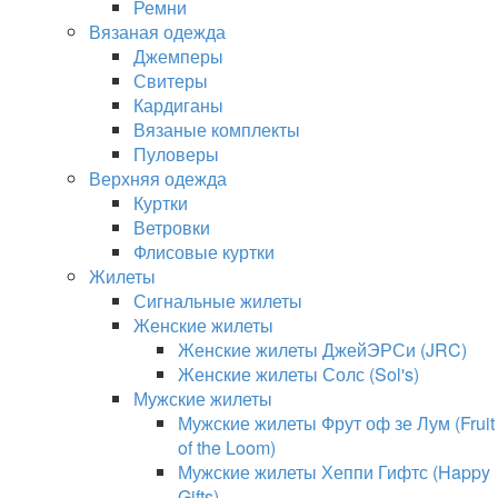
Ремни
Вязаная одежда
Джемперы
Свитеры
Кардиганы
Вязаные комплекты
Пуловеры
Верхняя одежда
Куртки
Ветровки
Флисовые куртки
Жилеты
Сигнальные жилеты
Женские жилеты
Женские жилеты ДжейЭРСи (JRC)
Женские жилеты Солс (Sol's)
Мужские жилеты
Мужские жилеты Фрут оф зе Лум (Fruit
of the Loom)
Мужские жилеты Хеппи Гифтс (Happy
Gifts)