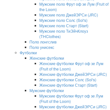
Мужские поло Фрут оф зе Лум (Fruit of
the Loom)
Мужские поло ДжейЭРСи (JRC)
Мужские поло Солс (Sol's)
Мужские поло Старт (Start)
Мужские поло ТиЭйчКлоуз
(THClothes)
Поло лонгслив
Поло унисекс
Футболки
Женские футболки
Женские футболки Фрут оф зе Лум
(Fruit of the Loom)
Женские футболки ДжейЭРСи (JRC)
Женские футболки Солс (Sol's)
Женские футболки Старт (Start)
Мужские футболки
Мужские футболки Фрут оф зе Лум
(Fruit of the Loom)
Мужские футболки ДжейЭРСи (JRC)