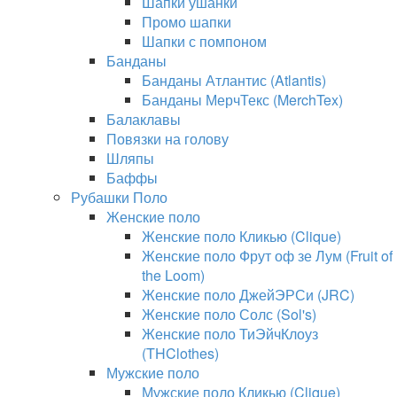
Шапки ушанки
Промо шапки
Шапки с помпоном
Банданы
Банданы Атлантис (Atlantis)
Банданы МерчТекс (MerchTex)
Балаклавы
Повязки на голову
Шляпы
Баффы
Рубашки Поло
Женские поло
Женские поло Кликью (Clique)
Женские поло Фрут оф зе Лум (Fruit of
the Loom)
Женские поло ДжейЭРСи (JRC)
Женские поло Солс (Sol's)
Женские поло ТиЭйчКлоуз
(THClothes)
Мужские поло
Мужские поло Кликью (Clique)