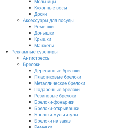
Мельницы
Кухонные весы
Доски
Аксессуары для посуды
Ремешки
Донышки
Крышки
Манжеты
Рекламные сувениры
Антистрессы
Брелоки
Деревянные брелоки
Пластиковые брелоки
Металлические брелоки
Подарочные брелоки
Резиновые брелоки
Брелоки-фонарики
Брелоки-открывашки
Брелоки-мультитулы
Брелоки на заказ
Ремувки