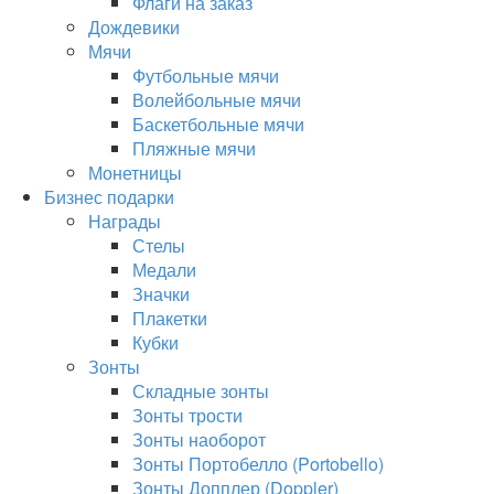
Флаги на заказ
Дождевики
Мячи
Футбольные мячи
Волейбольные мячи
Баскетбольные мячи
Пляжные мячи
Монетницы
Бизнес подарки
Награды
Стелы
Медали
Значки
Плакетки
Кубки
Зонты
Складные зонты
Зонты трости
Зонты наоборот
Зонты Портобелло (Portobello)
Зонты Допплер (Doppler)