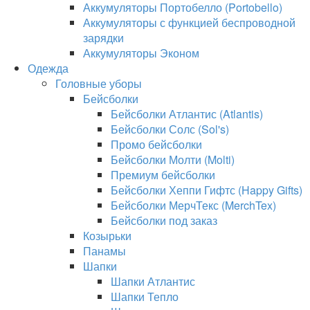
Аккумуляторы Портобелло (Portobello)
Аккумуляторы с функцией беспроводной
зарядки
Аккумуляторы Эконом
Одежда
Головные уборы
Бейсболки
Бейсболки Атлантис (Atlantis)
Бейсболки Солс (Sol's)
Промо бейсболки
Бейсболки Молти (Molti)
Премиум бейсболки
Бейсболки Хеппи Гифтс (Happy Gifts)
Бейсболки МерчТекс (MerchTex)
Бейсболки под заказ
Козырьки
Панамы
Шапки
Шапки Атлантис
Шапки Тепло