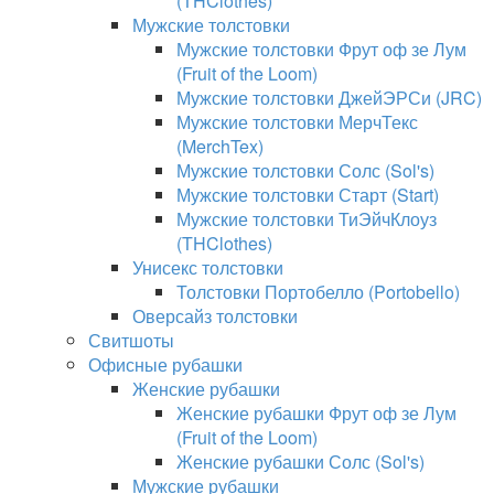
(THClothes)
Мужские толстовки
Мужские толстовки Фрут оф зе Лум
(Fruit of the Loom)
Мужские толстовки ДжейЭРСи (JRC)
Мужские толстовки МерчТекс
(MerchTex)
Мужские толстовки Солс (Sol's)
Мужские толстовки Старт (Start)
Мужские толстовки ТиЭйчКлоуз
(THClothes)
Унисекс толстовки
Толстовки Портобелло (Portobello)
Оверсайз толстовки
Свитшоты
Офисные рубашки
Женские рубашки
Женские рубашки Фрут оф зе Лум
(Fruit of the Loom)
Женские рубашки Солс (Sol's)
Мужские рубашки