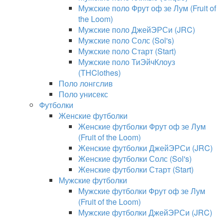
Мужские поло Фрут оф зе Лум (Fruit of
the Loom)
Мужские поло ДжейЭРСи (JRC)
Мужские поло Солс (Sol's)
Мужские поло Старт (Start)
Мужские поло ТиЭйчКлоуз
(THClothes)
Поло лонгслив
Поло унисекс
Футболки
Женские футболки
Женские футболки Фрут оф зе Лум
(Fruit of the Loom)
Женские футболки ДжейЭРСи (JRC)
Женские футболки Солс (Sol's)
Женские футболки Старт (Start)
Мужские футболки
Мужские футболки Фрут оф зе Лум
(Fruit of the Loom)
Мужские футболки ДжейЭРСи (JRC)