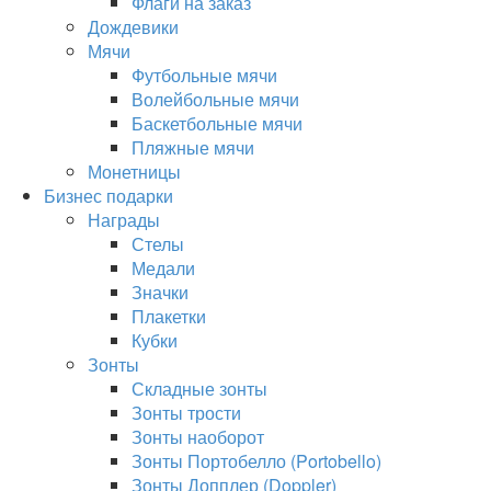
Флаги на заказ
Дождевики
Мячи
Футбольные мячи
Волейбольные мячи
Баскетбольные мячи
Пляжные мячи
Монетницы
Бизнес подарки
Награды
Стелы
Медали
Значки
Плакетки
Кубки
Зонты
Складные зонты
Зонты трости
Зонты наоборот
Зонты Портобелло (Portobello)
Зонты Допплер (Doppler)