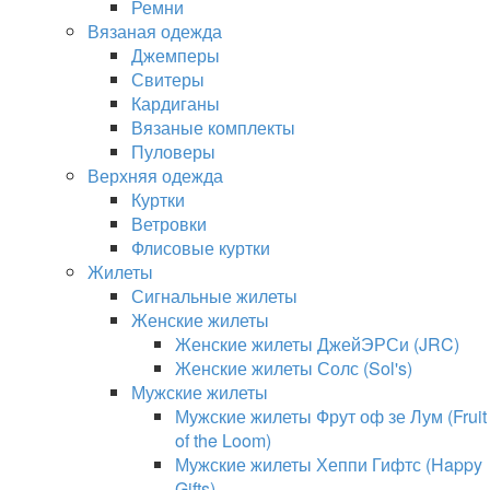
Ремни
Вязаная одежда
Джемперы
Свитеры
Кардиганы
Вязаные комплекты
Пуловеры
Верхняя одежда
Куртки
Ветровки
Флисовые куртки
Жилеты
Сигнальные жилеты
Женские жилеты
Женские жилеты ДжейЭРСи (JRC)
Женские жилеты Солс (Sol's)
Мужские жилеты
Мужские жилеты Фрут оф зе Лум (Fruit
of the Loom)
Мужские жилеты Хеппи Гифтс (Happy
Gifts)