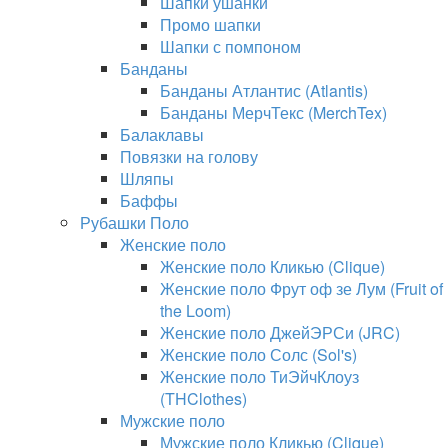
Шапки ушанки
Промо шапки
Шапки с помпоном
Банданы
Банданы Атлантис (Atlantis)
Банданы МерчТекс (MerchTex)
Балаклавы
Повязки на голову
Шляпы
Баффы
Рубашки Поло
Женские поло
Женские поло Кликью (Clique)
Женские поло Фрут оф зе Лум (Fruit of
the Loom)
Женские поло ДжейЭРСи (JRC)
Женские поло Солс (Sol's)
Женские поло ТиЭйчКлоуз
(THClothes)
Мужские поло
Мужские поло Кликью (Clique)