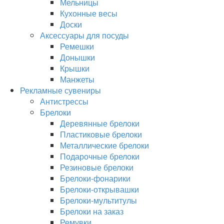
Мельницы
Кухонные весы
Доски
Аксессуары для посуды
Ремешки
Донышки
Крышки
Манжеты
Рекламные сувениры
Антистрессы
Брелоки
Деревянные брелоки
Пластиковые брелоки
Металлические брелоки
Подарочные брелоки
Резиновые брелоки
Брелоки-фонарики
Брелоки-открывашки
Брелоки-мультитулы
Брелоки на заказ
Ремувки