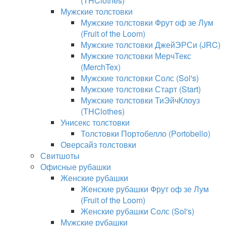
(THClothes)
Мужские толстовки
Мужские толстовки Фрут оф зе Лум
(Fruit of the Loom)
Мужские толстовки ДжейЭРСи (JRC)
Мужские толстовки МерчТекс
(MerchTex)
Мужские толстовки Солс (Sol's)
Мужские толстовки Старт (Start)
Мужские толстовки ТиЭйчКлоуз
(THClothes)
Унисекс толстовки
Толстовки Портобелло (Portobello)
Оверсайз толстовки
Свитшоты
Офисные рубашки
Женские рубашки
Женские рубашки Фрут оф зе Лум
(Fruit of the Loom)
Женские рубашки Солс (Sol's)
Мужские рубашки