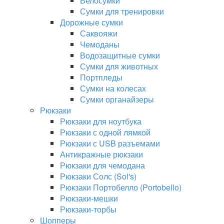
Велосумки
Сумки для тренировки
Дорожные сумки
Саквояжи
Чемоданы
Водозащитные сумки
Сумки для животных
Портпледы
Сумки на колесах
Сумки органайзеры
Рюкзаки
Рюкзаки для ноутбука
Рюкзаки с одной лямкой
Рюкзаки с USB разъемами
Антикражные рюкзаки
Рюкзаки для чемодана
Рюкзаки Солс (Sol's)
Рюкзаки Портобелло (Portobello)
Рюкзаки-мешки
Рюкзаки-торбы
Шопперы