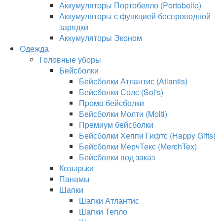
Аккумуляторы Портобелло (Portobello)
Аккумуляторы с функцией беспроводной
зарядки
Аккумуляторы Эконом
Одежда
Головные уборы
Бейсболки
Бейсболки Атлантис (Atlantis)
Бейсболки Солс (Sol's)
Промо бейсболки
Бейсболки Молти (Molti)
Премиум бейсболки
Бейсболки Хеппи Гифтс (Happy Gifts)
Бейсболки МерчТекс (MerchTex)
Бейсболки под заказ
Козырьки
Панамы
Шапки
Шапки Атлантис
Шапки Тепло