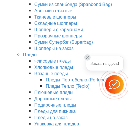
Сумки из спанбонда (Spanbond Bag)
Авоськи сетчатые
Тканевые шопперы
Складные шопперы
Шопперы с карманами
Прозрачные шопперы
Сумки Супербэг (Superbag)
Шопперы на заказ
Пледы
Флисовые пледы
Заказать здесь!
Хлопковые пледы
Вязаные пледы
Пледы Портобелло (Portobello)
Пледы Тепло (Teplo)
Плюшевые пледы
Дорожные пледы
Подарочные пледы
Пледы для пикника
Пледы на заказ
Упаковка для пледов