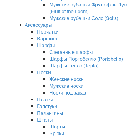
Мужские рубашки Фрут оф зе Лум
(Fruit of the Loom)
Мужские рубашки Солс (Sol's)
Аксессуары
Перчатки
Варежки
Шарфы
Стеганные шарфы
Шарфы Портобелло (Portobello)
Шарфы Тепло (Teplo)
Носки
Женские носки
Мужские носки
Носки под заказ
Платки
Галстуки
Палантины
Штаны
Шорты
Брюки