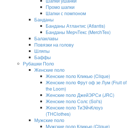
Шапки ушанки
Промо шапки
Шапки с помпоном
Банданы
Банданы Атлантис (Atlantis)
Банданы МерчТекс (MerchTex)
Балаклавы
Повязки на голову
Шляпы
Баффы
Рубашки Поло
Женские поло
Женские поло Кликью (Clique)
Женские поло Фрут оф зе Лум (Fruit of
the Loom)
Женские поло ДжейЭРСи (JRC)
Женские поло Солс (Sol's)
Женские поло ТиЭйчКлоуз
(THClothes)
Мужские поло
Мужские поло Кликью (Clique)