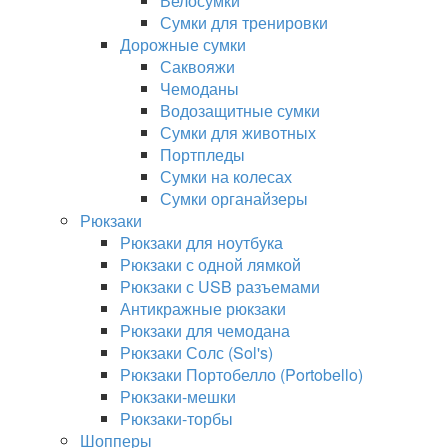
Велосумки
Сумки для тренировки
Дорожные сумки
Саквояжи
Чемоданы
Водозащитные сумки
Сумки для животных
Портпледы
Сумки на колесах
Сумки органайзеры
Рюкзаки
Рюкзаки для ноутбука
Рюкзаки с одной лямкой
Рюкзаки с USB разъемами
Антикражные рюкзаки
Рюкзаки для чемодана
Рюкзаки Солс (Sol's)
Рюкзаки Портобелло (Portobello)
Рюкзаки-мешки
Рюкзаки-торбы
Шопперы