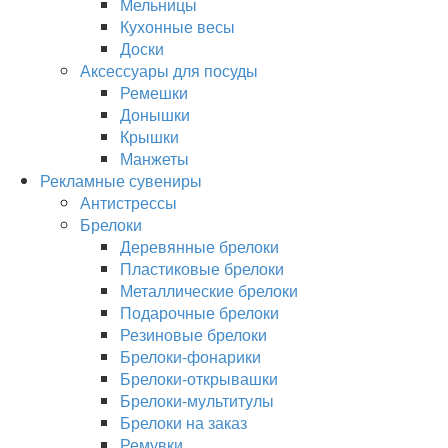
Мельницы
Кухонные весы
Доски
Аксессуары для посуды
Ремешки
Донышки
Крышки
Манжеты
Рекламные сувениры
Антистрессы
Брелоки
Деревянные брелоки
Пластиковые брелоки
Металлические брелоки
Подарочные брелоки
Резиновые брелоки
Брелоки-фонарики
Брелоки-открывашки
Брелоки-мультитулы
Брелоки на заказ
Ремувки