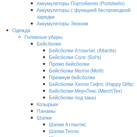
Аккумуляторы Портобелло (Portobello)
Аккумуляторы с функцией беспроводной
зарядки
Аккумуляторы Эконом
Одежда
Головные уборы
Бейсболки
Бейсболки Атлантис (Atlantis)
Бейсболки Солс (Sol's)
Промо бейсболки
Бейсболки Молти (Molti)
Премиум бейсболки
Бейсболки Хеппи Гифтс (Happy Gifts)
Бейсболки МерчТекс (MerchTex)
Бейсболки под заказ
Козырьки
Панамы
Шапки
Шапки Атлантис
Шапки Тепло