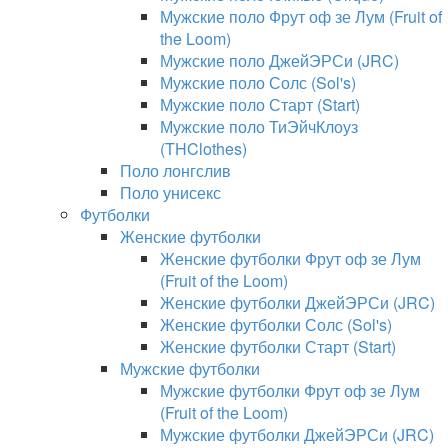
Мужские поло Фрут оф зе Лум (Fruit of
the Loom)
Мужские поло ДжейЭРСи (JRC)
Мужские поло Солс (Sol's)
Мужские поло Старт (Start)
Мужские поло ТиЭйчКлоуз
(THClothes)
Поло лонгслив
Поло унисекс
Футболки
Женские футболки
Женские футболки Фрут оф зе Лум
(Fruit of the Loom)
Женские футболки ДжейЭРСи (JRC)
Женские футболки Солс (Sol's)
Женские футболки Старт (Start)
Мужские футболки
Мужские футболки Фрут оф зе Лум
(Fruit of the Loom)
Мужские футболки ДжейЭРСи (JRC)