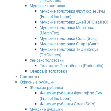
(THClothes)
Мужские толстовки
Мужские толстовки Фрут оф зе Лум
(Fruit of the Loom)
Мужские толстовки ДжейЭРСи (JRC)
Мужские толстовки МерчТекс
(MerchTex)
Мужские толстовки Солс (Sol's)
Мужские толстовки Старт (Start)
Мужские толстовки ТиЭйчКлоуз
(THClothes)
Унисекс толстовки
Толстовки Портобелло (Portobello)
Оверсайз толстовки
Свитшоты
Офисные рубашки
Женские рубашки
Женские рубашки Фрут оф зе Лум
(Fruit of the Loom)
Женские рубашки Солс (Sol's)
Мужские рубашки