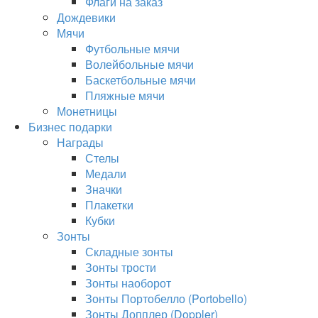
Флаги на заказ
Дождевики
Мячи
Футбольные мячи
Волейбольные мячи
Баскетбольные мячи
Пляжные мячи
Монетницы
Бизнес подарки
Награды
Стелы
Медали
Значки
Плакетки
Кубки
Зонты
Складные зонты
Зонты трости
Зонты наоборот
Зонты Портобелло (Portobello)
Зонты Допплер (Doppler)