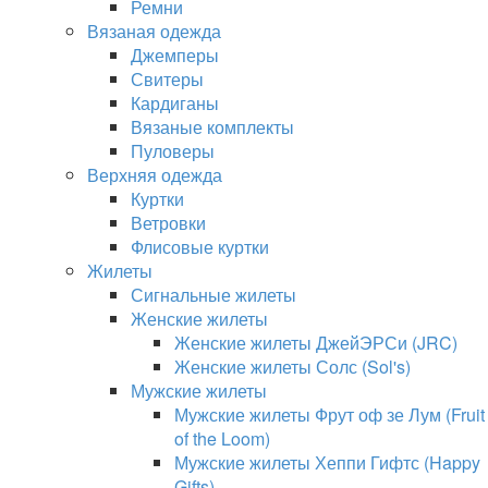
Ремни
Вязаная одежда
Джемперы
Свитеры
Кардиганы
Вязаные комплекты
Пуловеры
Верхняя одежда
Куртки
Ветровки
Флисовые куртки
Жилеты
Сигнальные жилеты
Женские жилеты
Женские жилеты ДжейЭРСи (JRC)
Женские жилеты Солс (Sol's)
Мужские жилеты
Мужские жилеты Фрут оф зе Лум (Fruit
of the Loom)
Мужские жилеты Хеппи Гифтс (Happy
Gifts)