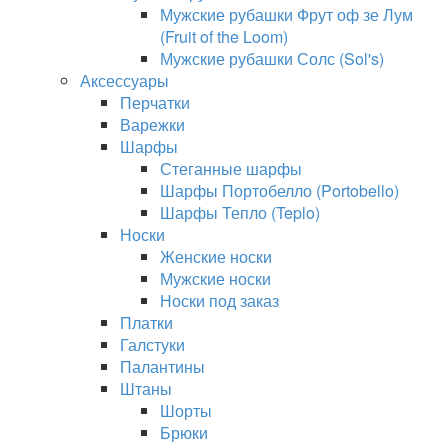
Мужские рубашки Фрут оф зе Лум
(Fruit of the Loom)
Мужские рубашки Солс (Sol's)
Аксессуары
Перчатки
Варежки
Шарфы
Стеганные шарфы
Шарфы Портобелло (Portobello)
Шарфы Тепло (Teplo)
Носки
Женские носки
Мужские носки
Носки под заказ
Платки
Галстуки
Палантины
Штаны
Шорты
Брюки