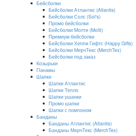
Бейсболки
Бейсболки Атлантис (Atlantis)
Бейсболки Солс (Sol's)
Промо бейсболки
Бейсболки Молти (Molti)
Премиум бейсболки
Бейсболки Хеппи Гифтс (Happy Gifts)
Бейсболки МерчТекс (MerchTex)
Бейсболки под заказ
Козырьки
Панамы
Шапки
Шапки Атлантис
Шапки Тепло
Шапки ушанки
Промо шапки
Шапки с помпоном
Банданы
Банданы Атлантис (Atlantis)
Банданы МерчТекс (MerchTex)