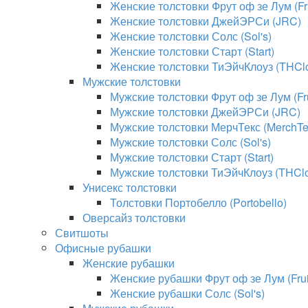
Женские толстовки Фрут оф зе Лум (Fru
Женские толстовки ДжейЭРСи (JRC)
Женские толстовки Солс (Sol's)
Женские толстовки Старт (Start)
Женские толстовки ТиЭйчКлоуз (THClo
Мужские толстовки
Мужские толстовки Фрут оф зе Лум (Fru
Мужские толстовки ДжейЭРСи (JRC)
Мужские толстовки МерчТекс (MerchTe
Мужские толстовки Солс (Sol's)
Мужские толстовки Старт (Start)
Мужские толстовки ТиЭйчКлоуз (THClo
Унисекс толстовки
Толстовки Портобелло (Portobello)
Оверсайз толстовки
Свитшоты
Офисные рубашки
Женские рубашки
Женские рубашки Фрут оф зе Лум (Fruit
Женские рубашки Солс (Sol's)