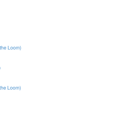
 the Loom)
)
 the Loom)
)