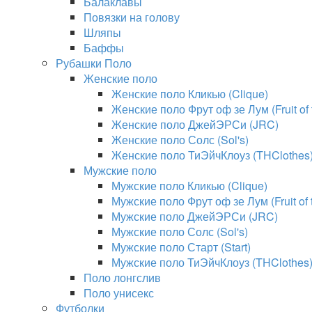
Балаклавы
Повязки на голову
Шляпы
Баффы
Рубашки Поло
Женские поло
Женские поло Кликью (Clique)
Женские поло Фрут оф зе Лум (Fruit of
Женские поло ДжейЭРСи (JRC)
Женские поло Солс (Sol's)
Женские поло ТиЭйчКлоуз (THClothes
Мужские поло
Мужские поло Кликью (Clique)
Мужские поло Фрут оф зе Лум (Fruit of
Мужские поло ДжейЭРСи (JRC)
Мужские поло Солс (Sol's)
Мужские поло Старт (Start)
Мужские поло ТиЭйчКлоуз (THClothes
Поло лонгслив
Поло унисекс
Футболки