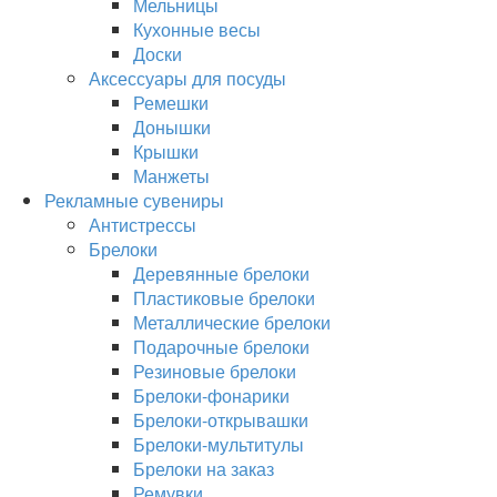
Мельницы
Кухонные весы
Доски
Аксессуары для посуды
Ремешки
Донышки
Крышки
Манжеты
Рекламные сувениры
Антистрессы
Брелоки
Деревянные брелоки
Пластиковые брелоки
Металлические брелоки
Подарочные брелоки
Резиновые брелоки
Брелоки-фонарики
Брелоки-открывашки
Брелоки-мультитулы
Брелоки на заказ
Ремувки