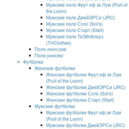
Мужские поло Фрут оф зе Лум (Fruit of
the Loom)
Мужские поло ДжейЭРСи (JRC)
Мужские поло Солс (Sol's)
Мужские поло Старт (Start)
Мужские поло ТиЭйчКлоуз
(THClothes)
Поло лонгслив
Поло унисекс
Футболки
Женские футболки
Женские футболки Фрут оф зе Лум
(Fruit of the Loom)
Женские футболки ДжейЭРСи (JRC)
Женские футболки Солс (Sol's)
Женские футболки Старт (Start)
Мужские футболки
Мужские футболки Фрут оф зе Лум
(Fruit of the Loom)
Мужские футболки ДжейЭРСи (JRC)