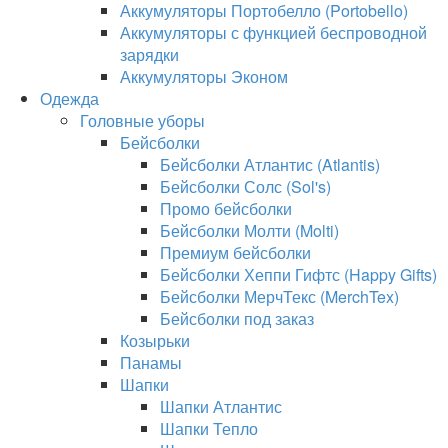
Аккумуляторы Портобелло (Portobello)
Аккумуляторы с функцией беспроводной
зарядки
Аккумуляторы Эконом
Одежда
Головные уборы
Бейсболки
Бейсболки Атлантис (Atlantis)
Бейсболки Солс (Sol's)
Промо бейсболки
Бейсболки Молти (Molti)
Премиум бейсболки
Бейсболки Хеппи Гифтс (Happy Gifts)
Бейсболки МерчТекс (MerchTex)
Бейсболки под заказ
Козырьки
Панамы
Шапки
Шапки Атлантис
Шапки Тепло