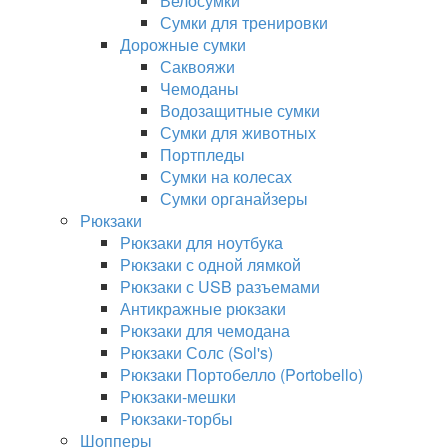
Велосумки
Сумки для тренировки
Дорожные сумки
Саквояжи
Чемоданы
Водозащитные сумки
Сумки для животных
Портпледы
Сумки на колесах
Сумки органайзеры
Рюкзаки
Рюкзаки для ноутбука
Рюкзаки с одной лямкой
Рюкзаки с USB разъемами
Антикражные рюкзаки
Рюкзаки для чемодана
Рюкзаки Солс (Sol's)
Рюкзаки Портобелло (Portobello)
Рюкзаки-мешки
Рюкзаки-торбы
Шопперы