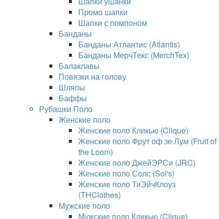
Шапки ушанки
Промо шапки
Шапки с помпоном
Банданы
Банданы Атлантис (Atlantis)
Банданы МерчТекс (MerchTex)
Балаклавы
Повязки на голову
Шляпы
Баффы
Рубашки Поло
Женские поло
Женские поло Кликью (Clique)
Женские поло Фрут оф зе Лум (Fruit of
the Loom)
Женские поло ДжейЭРСи (JRC)
Женские поло Солс (Sol's)
Женские поло ТиЭйчКлоуз
(THClothes)
Мужские поло
Мужские поло Кликью (Clique)