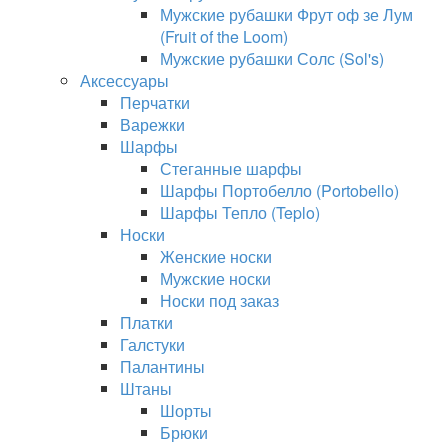
Мужские рубашки Фрут оф зе Лум
(Fruit of the Loom)
Мужские рубашки Солс (Sol's)
Аксессуары
Перчатки
Варежки
Шарфы
Стеганные шарфы
Шарфы Портобелло (Portobello)
Шарфы Тепло (Teplo)
Носки
Женские носки
Мужские носки
Носки под заказ
Платки
Галстуки
Палантины
Штаны
Шорты
Брюки