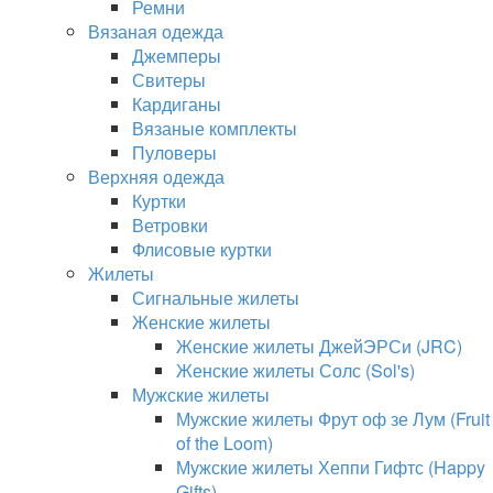
Ремни
Вязаная одежда
Джемперы
Свитеры
Кардиганы
Вязаные комплекты
Пуловеры
Верхняя одежда
Куртки
Ветровки
Флисовые куртки
Жилеты
Сигнальные жилеты
Женские жилеты
Женские жилеты ДжейЭРСи (JRC)
Женские жилеты Солс (Sol's)
Мужские жилеты
Мужские жилеты Фрут оф зе Лум (Fruit
of the Loom)
Мужские жилеты Хеппи Гифтс (Happy
Gifts)