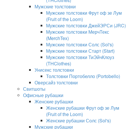
(THClothes)
Мужские толстовки
Мужские толстовки Фрут оф зе Лум
(Fruit of the Loom)
Мужские толстовки ДжейЭРСи (JRC)
Мужские толстовки МерчТекс
(MerchTex)
Мужские толстовки Солс (Sol's)
Мужские толстовки Старт (Start)
Мужские толстовки ТиЭйчКлоуз
(THClothes)
Унисекс толстовки
Толстовки Портобелло (Portobello)
Оверсайз толстовки
Свитшоты
Офисные рубашки
Женские рубашки
Женские рубашки Фрут оф зе Лум
(Fruit of the Loom)
Женские рубашки Солс (Sol's)
Мужские рубашки