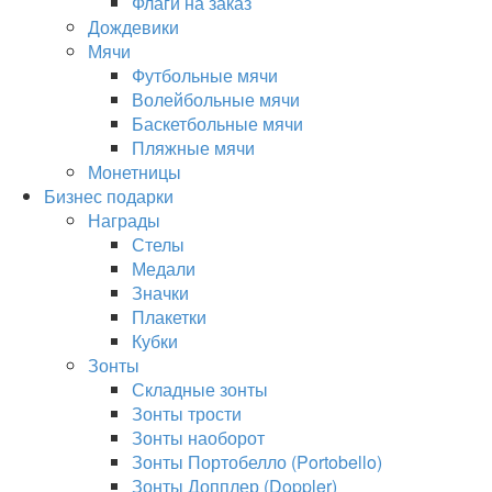
Флаги на заказ
Дождевики
Мячи
Футбольные мячи
Волейбольные мячи
Баскетбольные мячи
Пляжные мячи
Монетницы
Бизнес подарки
Награды
Стелы
Медали
Значки
Плакетки
Кубки
Зонты
Складные зонты
Зонты трости
Зонты наоборот
Зонты Портобелло (Portobello)
Зонты Допплер (Doppler)