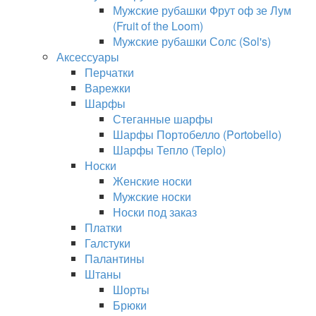
Мужские рубашки Фрут оф зе Лум
(Fruit of the Loom)
Мужские рубашки Солс (Sol's)
Аксессуары
Перчатки
Варежки
Шарфы
Стеганные шарфы
Шарфы Портобелло (Portobello)
Шарфы Тепло (Teplo)
Носки
Женские носки
Мужские носки
Носки под заказ
Платки
Галстуки
Палантины
Штаны
Шорты
Брюки