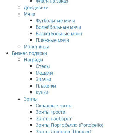
Флаги на заказ
Дождевики
Мячи
Футбольные мячи
Волейбольные мячи
Баскетбольные мячи
Пляжные мячи
Монетницы
Бизнес подарки
Награды
Стелы
Медали
Значки
Плакетки
Кубки
Зонты
Складные зонты
Зонты трости
Зонты наоборот
Зонты Портобелло (Portobello)
Зонты Допплер (Doppler)