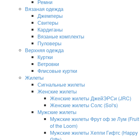
Ремни
Вязаная одежда
Джемперы
Свитеры
Кардиганы
Вязаные комплекты
Пуловеры
Верхняя одежда
Куртки
Ветровки
Флисовые куртки
Жилеты
Сигнальные жилеты
Женские жилеты
Женские жилеты ДжейЭРСи (JRC)
Женские жилеты Солс (Sol's)
Мужские жилеты
Мужские жилеты Фрут оф зе Лум (Fruit
of the Loom)
Мужские жилеты Хеппи Гифтс (Happy
Gifts)