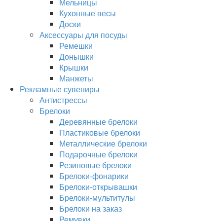
Мельницы
Кухонные весы
Доски
Аксессуары для посуды
Ремешки
Донышки
Крышки
Манжеты
Рекламные сувениры
Антистрессы
Брелоки
Деревянные брелоки
Пластиковые брелоки
Металлические брелоки
Подарочные брелоки
Резиновые брелоки
Брелоки-фонарики
Брелоки-открывашки
Брелоки-мультитулы
Брелоки на заказ
Ремувки