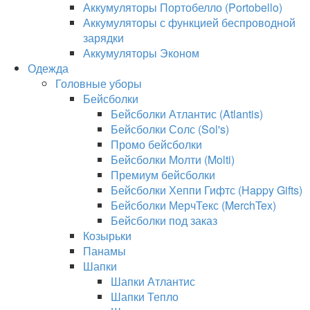
Аккумуляторы Портобелло (Portobello)
Аккумуляторы с функцией беспроводной
зарядки
Аккумуляторы Эконом
Одежда
Головные уборы
Бейсболки
Бейсболки Атлантис (Atlantis)
Бейсболки Солс (Sol's)
Промо бейсболки
Бейсболки Молти (Molti)
Премиум бейсболки
Бейсболки Хеппи Гифтс (Happy Gifts)
Бейсболки МерчТекс (MerchTex)
Бейсболки под заказ
Козырьки
Панамы
Шапки
Шапки Атлантис
Шапки Тепло