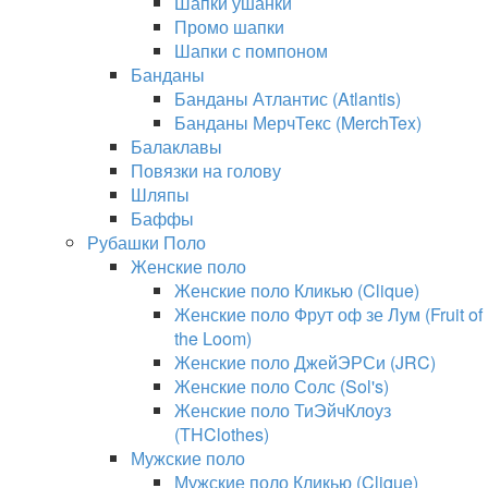
Шапки ушанки
Промо шапки
Шапки с помпоном
Банданы
Банданы Атлантис (Atlantis)
Банданы МерчТекс (MerchTex)
Балаклавы
Повязки на голову
Шляпы
Баффы
Рубашки Поло
Женские поло
Женские поло Кликью (Clique)
Женские поло Фрут оф зе Лум (Fruit of
the Loom)
Женские поло ДжейЭРСи (JRC)
Женские поло Солс (Sol's)
Женские поло ТиЭйчКлоуз
(THClothes)
Мужские поло
Мужские поло Кликью (Clique)