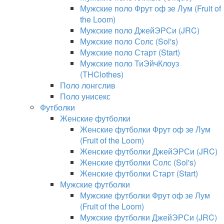
Мужские поло Фрут оф зе Лум (Fruit of
the Loom)
Мужские поло ДжейЭРСи (JRC)
Мужские поло Солс (Sol's)
Мужские поло Старт (Start)
Мужские поло ТиЭйчКлоуз
(THClothes)
Поло лонгслив
Поло унисекс
Футболки
Женские футболки
Женские футболки Фрут оф зе Лум
(Fruit of the Loom)
Женские футболки ДжейЭРСи (JRC)
Женские футболки Солс (Sol's)
Женские футболки Старт (Start)
Мужские футболки
Мужские футболки Фрут оф зе Лум
(Fruit of the Loom)
Мужские футболки ДжейЭРСи (JRC)