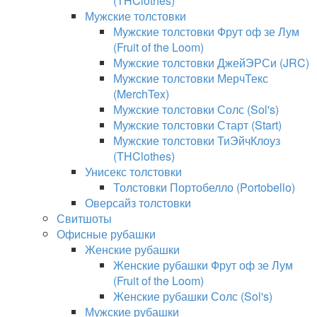
(THClothes)
Мужские толстовки
Мужские толстовки Фрут оф зе Лум
(Fruit of the Loom)
Мужские толстовки ДжейЭРСи (JRC)
Мужские толстовки МерчТекс
(MerchTex)
Мужские толстовки Солс (Sol's)
Мужские толстовки Старт (Start)
Мужские толстовки ТиЭйчКлоуз
(THClothes)
Унисекс толстовки
Толстовки Портобелло (Portobello)
Оверсайз толстовки
Свитшоты
Офисные рубашки
Женские рубашки
Женские рубашки Фрут оф зе Лум
(Fruit of the Loom)
Женские рубашки Солс (Sol's)
Мужские рубашки