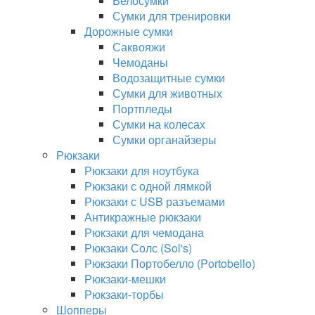
Велосумки
Сумки для тренировки
Дорожные сумки
Саквояжи
Чемоданы
Водозащитные сумки
Сумки для животных
Портпледы
Сумки на колесах
Сумки органайзеры
Рюкзаки
Рюкзаки для ноутбука
Рюкзаки с одной лямкой
Рюкзаки с USB разъемами
Антикражные рюкзаки
Рюкзаки для чемодана
Рюкзаки Солс (Sol's)
Рюкзаки Портобелло (Portobello)
Рюкзаки-мешки
Рюкзаки-торбы
Шопперы