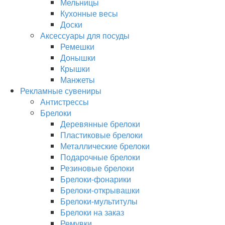
Мельницы
Кухонные весы
Доски
Аксессуары для посуды
Ремешки
Донышки
Крышки
Манжеты
Рекламные сувениры
Антистрессы
Брелоки
Деревянные брелоки
Пластиковые брелоки
Металлические брелоки
Подарочные брелоки
Резиновые брелоки
Брелоки-фонарики
Брелоки-открывашки
Брелоки-мультитулы
Брелоки на заказ
Ремувки