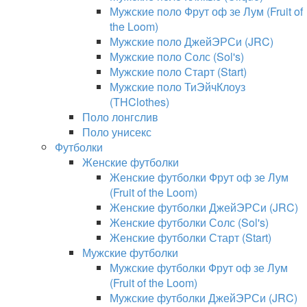
Мужские поло Фрут оф зе Лум (Fruit of
the Loom)
Мужские поло ДжейЭРСи (JRC)
Мужские поло Солс (Sol's)
Мужские поло Старт (Start)
Мужские поло ТиЭйчКлоуз
(THClothes)
Поло лонгслив
Поло унисекс
Футболки
Женские футболки
Женские футболки Фрут оф зе Лум
(Fruit of the Loom)
Женские футболки ДжейЭРСи (JRC)
Женские футболки Солс (Sol's)
Женские футболки Старт (Start)
Мужские футболки
Мужские футболки Фрут оф зе Лум
(Fruit of the Loom)
Мужские футболки ДжейЭРСи (JRC)