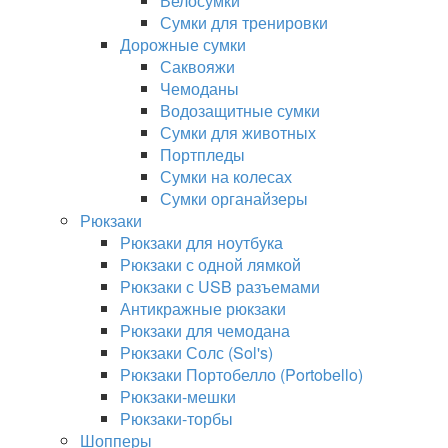
Велосумки
Сумки для тренировки
Дорожные сумки
Саквояжи
Чемоданы
Водозащитные сумки
Сумки для животных
Портпледы
Сумки на колесах
Сумки органайзеры
Рюкзаки
Рюкзаки для ноутбука
Рюкзаки с одной лямкой
Рюкзаки с USB разъемами
Антикражные рюкзаки
Рюкзаки для чемодана
Рюкзаки Солс (Sol's)
Рюкзаки Портобелло (Portobello)
Рюкзаки-мешки
Рюкзаки-торбы
Шопперы