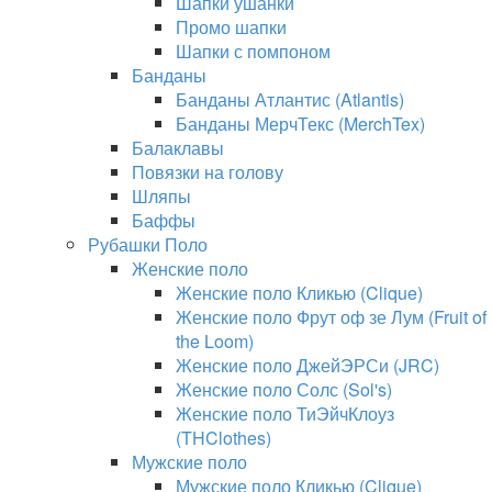
Шапки ушанки
Промо шапки
Шапки с помпоном
Банданы
Банданы Атлантис (Atlantis)
Банданы МерчТекс (MerchTex)
Балаклавы
Повязки на голову
Шляпы
Баффы
Рубашки Поло
Женские поло
Женские поло Кликью (Clique)
Женские поло Фрут оф зе Лум (Fruit of
the Loom)
Женские поло ДжейЭРСи (JRC)
Женские поло Солс (Sol's)
Женские поло ТиЭйчКлоуз
(THClothes)
Мужские поло
Мужские поло Кликью (Clique)