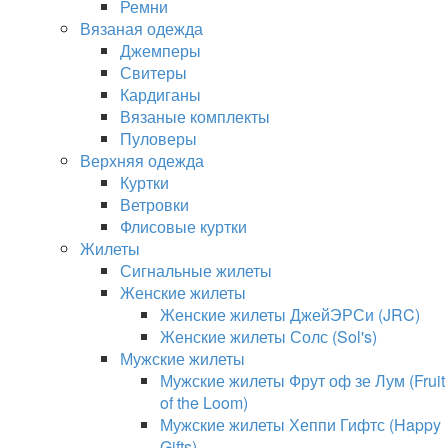
Ремни
Вязаная одежда
Джемперы
Свитеры
Кардиганы
Вязаные комплекты
Пуловеры
Верхняя одежда
Куртки
Ветровки
Флисовые куртки
Жилеты
Сигнальные жилеты
Женские жилеты
Женские жилеты ДжейЭРСи (JRC)
Женские жилеты Солс (Sol's)
Мужские жилеты
Мужские жилеты Фрут оф зе Лум (Fruit
of the Loom)
Мужские жилеты Хеппи Гифтс (Happy
Gifts)