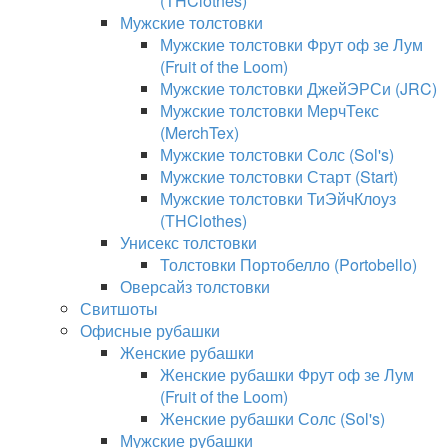
(THClothes)
Мужские толстовки
Мужские толстовки Фрут оф зе Лум
(Fruit of the Loom)
Мужские толстовки ДжейЭРСи (JRC)
Мужские толстовки МерчТекс
(MerchTex)
Мужские толстовки Солс (Sol's)
Мужские толстовки Старт (Start)
Мужские толстовки ТиЭйчКлоуз
(THClothes)
Унисекс толстовки
Толстовки Портобелло (Portobello)
Оверсайз толстовки
Свитшоты
Офисные рубашки
Женские рубашки
Женские рубашки Фрут оф зе Лум
(Fruit of the Loom)
Женские рубашки Солс (Sol's)
Мужские рубашки