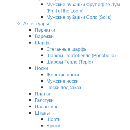
Мужские рубашки Фрут оф зе Лум
(Fruit of the Loom)
Мужские рубашки Солс (Sol's)
Аксессуары
Перчатки
Варежки
Шарфы
Стеганные шарфы
Шарфы Портобелло (Portobello)
Шарфы Тепло (Teplo)
Носки
Женские носки
Мужские носки
Носки под заказ
Платки
Галстуки
Палантины
Штаны
Шорты
Брюки