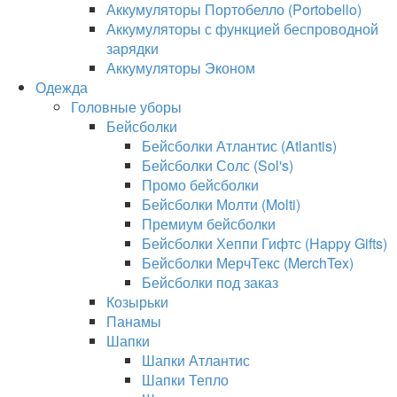
Аккумуляторы Портобелло (Portobello)
Аккумуляторы с функцией беспроводной
зарядки
Аккумуляторы Эконом
Одежда
Головные уборы
Бейсболки
Бейсболки Атлантис (Atlantis)
Бейсболки Солс (Sol's)
Промо бейсболки
Бейсболки Молти (Molti)
Премиум бейсболки
Бейсболки Хеппи Гифтс (Happy Gifts)
Бейсболки МерчТекс (MerchTex)
Бейсболки под заказ
Козырьки
Панамы
Шапки
Шапки Атлантис
Шапки Тепло