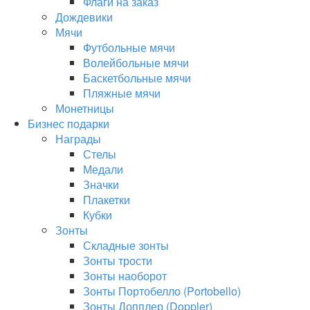
Флаги на заказ
Дождевики
Мячи
Футбольные мячи
Волейбольные мячи
Баскетбольные мячи
Пляжные мячи
Монетницы
Бизнес подарки
Награды
Стелы
Медали
Значки
Плакетки
Кубки
Зонты
Складные зонты
Зонты трости
Зонты наоборот
Зонты Портобелло (Portobello)
Зонты Допплер (Doppler)