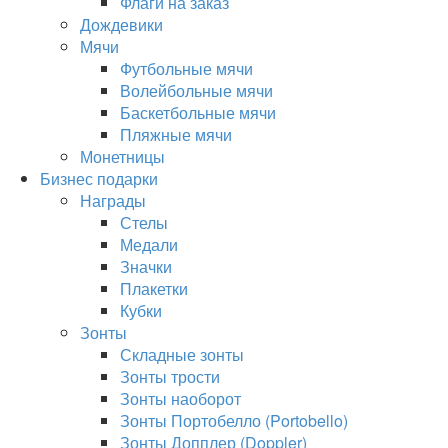
Флаги на заказ
Дождевики
Мячи
Футбольные мячи
Волейбольные мячи
Баскетбольные мячи
Пляжные мячи
Монетницы
Бизнес подарки
Награды
Стелы
Медали
Значки
Плакетки
Кубки
Зонты
Складные зонты
Зонты трости
Зонты наоборот
Зонты Портобелло (Portobello)
Зонты Допплер (Doppler)