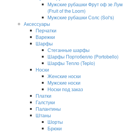
Мужские рубашки Фрут оф зе Лум
(Fruit of the Loom)
Мужские рубашки Солс (Sol's)
Аксессуары
Перчатки
Варежки
Шарфы
Стеганные шарфы
Шарфы Портобелло (Portobello)
Шарфы Тепло (Teplo)
Носки
Женские носки
Мужские носки
Носки под заказ
Платки
Галстуки
Палантины
Штаны
Шорты
Брюки