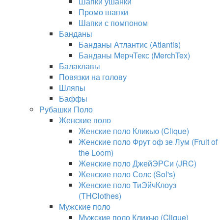
Шапки ушанки
Промо шапки
Шапки с помпоном
Банданы
Банданы Атлантис (Atlantis)
Банданы МерчТекс (MerchTex)
Балаклавы
Повязки на голову
Шляпы
Баффы
Рубашки Поло
Женские поло
Женские поло Кликью (Clique)
Женские поло Фрут оф зе Лум (Fruit of
the Loom)
Женские поло ДжейЭРСи (JRC)
Женские поло Солс (Sol's)
Женские поло ТиЭйчКлоуз
(THClothes)
Мужские поло
Мужские поло Кликью (Clique)