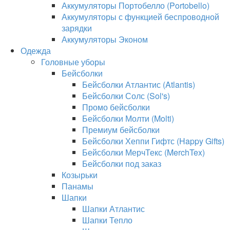
Аккумуляторы Портобелло (Portobello)
Аккумуляторы с функцией беспроводной
зарядки
Аккумуляторы Эконом
Одежда
Головные уборы
Бейсболки
Бейсболки Атлантис (Atlantis)
Бейсболки Солс (Sol's)
Промо бейсболки
Бейсболки Молти (Molti)
Премиум бейсболки
Бейсболки Хеппи Гифтс (Happy Gifts)
Бейсболки МерчТекс (MerchTex)
Бейсболки под заказ
Козырьки
Панамы
Шапки
Шапки Атлантис
Шапки Тепло