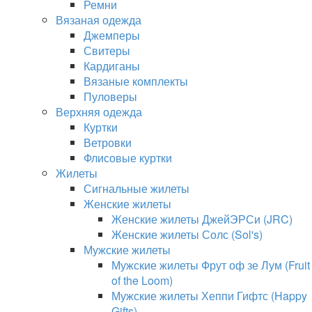
Ремни
Вязаная одежда
Джемперы
Свитеры
Кардиганы
Вязаные комплекты
Пуловеры
Верхняя одежда
Куртки
Ветровки
Флисовые куртки
Жилеты
Сигнальные жилеты
Женские жилеты
Женские жилеты ДжейЭРСи (JRC)
Женские жилеты Солс (Sol's)
Мужские жилеты
Мужские жилеты Фрут оф зе Лум (Fruit
of the Loom)
Мужские жилеты Хеппи Гифтс (Happy
Gifts)