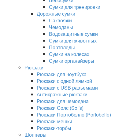
Велосумки
Сумки для тренировки
Дорожные сумки
Саквояжи
Чемоданы
Водозащитные сумки
Сумки для животных
Портпледы
Сумки на колесах
Сумки органайзеры
Рюкзаки
Рюкзаки для ноутбука
Рюкзаки с одной лямкой
Рюкзаки с USB разъемами
Антикражные рюкзаки
Рюкзаки для чемодана
Рюкзаки Солс (Sol's)
Рюкзаки Портобелло (Portobello)
Рюкзаки-мешки
Рюкзаки-торбы
Шопперы