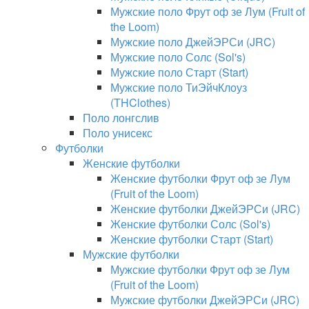
Мужские поло Фрут оф зе Лум (Fruit of
the Loom)
Мужские поло ДжейЭРСи (JRC)
Мужские поло Солс (Sol's)
Мужские поло Старт (Start)
Мужские поло ТиЭйчКлоуз
(THClothes)
Поло лонгслив
Поло унисекс
Футболки
Женские футболки
Женские футболки Фрут оф зе Лум
(Fruit of the Loom)
Женские футболки ДжейЭРСи (JRC)
Женские футболки Солс (Sol's)
Женские футболки Старт (Start)
Мужские футболки
Мужские футболки Фрут оф зе Лум
(Fruit of the Loom)
Мужские футболки ДжейЭРСи (JRC)