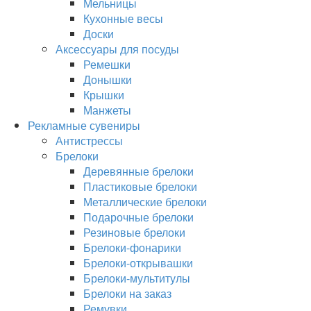
Мельницы
Кухонные весы
Доски
Аксессуары для посуды
Ремешки
Донышки
Крышки
Манжеты
Рекламные сувениры
Антистрессы
Брелоки
Деревянные брелоки
Пластиковые брелоки
Металлические брелоки
Подарочные брелоки
Резиновые брелоки
Брелоки-фонарики
Брелоки-открывашки
Брелоки-мультитулы
Брелоки на заказ
Ремувки