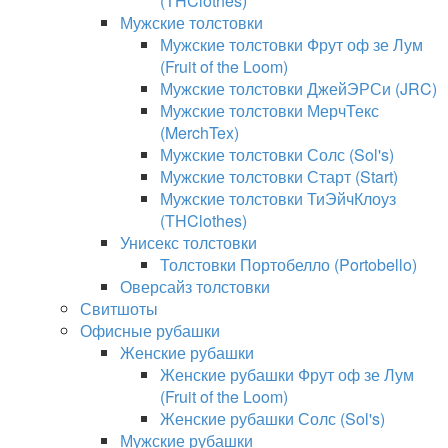
(THClothes)
Мужские толстовки
Мужские толстовки Фрут оф зе Лум
(Fruit of the Loom)
Мужские толстовки ДжейЭРСи (JRC)
Мужские толстовки МерчТекс
(MerchTex)
Мужские толстовки Солс (Sol's)
Мужские толстовки Старт (Start)
Мужские толстовки ТиЭйчКлоуз
(THClothes)
Унисекс толстовки
Толстовки Портобелло (Portobello)
Оверсайз толстовки
Свитшоты
Офисные рубашки
Женские рубашки
Женские рубашки Фрут оф зе Лум
(Fruit of the Loom)
Женские рубашки Солс (Sol's)
Мужские рубашки