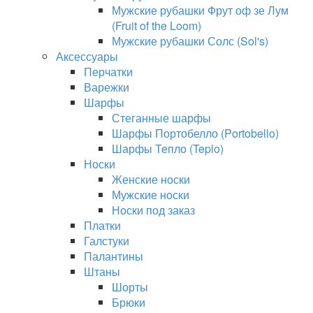
Мужские рубашки Фрут оф зе Лум
(Fruit of the Loom)
Мужские рубашки Солс (Sol's)
Аксессуары
Перчатки
Варежки
Шарфы
Стеганные шарфы
Шарфы Портобелло (Portobello)
Шарфы Тепло (Teplo)
Носки
Женские носки
Мужские носки
Носки под заказ
Платки
Галстуки
Палантины
Штаны
Шорты
Брюки