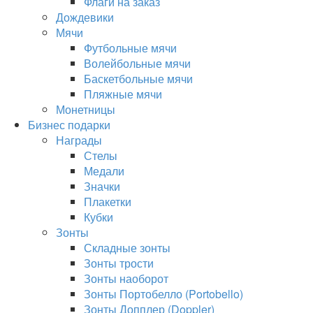
Флаги на заказ
Дождевики
Мячи
Футбольные мячи
Волейбольные мячи
Баскетбольные мячи
Пляжные мячи
Монетницы
Бизнес подарки
Награды
Стелы
Медали
Значки
Плакетки
Кубки
Зонты
Складные зонты
Зонты трости
Зонты наоборот
Зонты Портобелло (Portobello)
Зонты Допплер (Doppler)