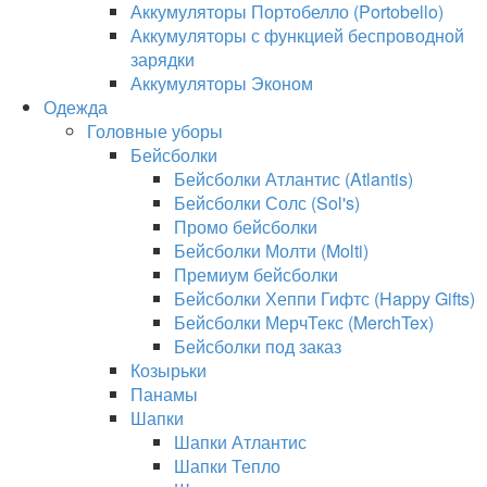
Аккумуляторы Портобелло (Portobello)
Аккумуляторы с функцией беспроводной
зарядки
Аккумуляторы Эконом
Одежда
Головные уборы
Бейсболки
Бейсболки Атлантис (Atlantis)
Бейсболки Солс (Sol's)
Промо бейсболки
Бейсболки Молти (Molti)
Премиум бейсболки
Бейсболки Хеппи Гифтс (Happy Gifts)
Бейсболки МерчТекс (MerchTex)
Бейсболки под заказ
Козырьки
Панамы
Шапки
Шапки Атлантис
Шапки Тепло