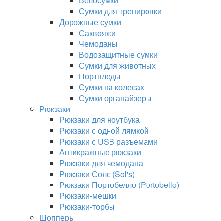
Велосумки
Сумки для тренировки
Дорожные сумки
Саквояжи
Чемоданы
Водозащитные сумки
Сумки для животных
Портпледы
Сумки на колесах
Сумки органайзеры
Рюкзаки
Рюкзаки для ноутбука
Рюкзаки с одной лямкой
Рюкзаки с USB разъемами
Антикражные рюкзаки
Рюкзаки для чемодана
Рюкзаки Солс (Sol's)
Рюкзаки Портобелло (Portobello)
Рюкзаки-мешки
Рюкзаки-торбы
Шопперы