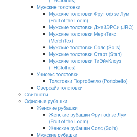
(THClothes)
Мужские толстовки
Мужские толстовки Фрут оф зе Лум
(Fruit of the Loom)
Мужские толстовки ДжейЭРСи (JRC)
Мужские толстовки МерчТекс
(MerchTex)
Мужские толстовки Солс (Sol's)
Мужские толстовки Старт (Start)
Мужские толстовки ТиЭйчКлоуз
(THClothes)
Унисекс толстовки
Толстовки Портобелло (Portobello)
Оверсайз толстовки
Свитшоты
Офисные рубашки
Женские рубашки
Женские рубашки Фрут оф зе Лум
(Fruit of the Loom)
Женские рубашки Солс (Sol's)
Мужские рубашки