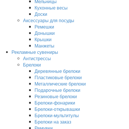
Мельницы
Кухонные весы
Доски
Аксессуары для посуды
Ремешки
Донышки
Крышки
Манжеты
Рекламные сувениры
Антистрессы
Брелоки
Деревянные брелоки
Пластиковые брелоки
Металлические брелоки
Подарочные брелоки
Резиновые брелоки
Брелоки-фонарики
Брелоки-открывашки
Брелоки-мультитулы
Брелоки на заказ
Ремувки