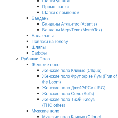
Шапки ушанки
Промо шапки
Шапки с помпоном
Банданы
Банданы Атлантис (Atlantis)
Банданы МерчТекс (MerchTex)
Балаклавы
Повязки на голову
Шляпы
Баффы
Рубашки Поло
Женские поло
Женские поло Кликью (Clique)
Женские поло Фрут оф зе Лум (Fruit of
the Loom)
Женские поло ДжейЭРСи (JRC)
Женские поло Солс (Sol's)
Женские поло ТиЭйчКлоуз
(THClothes)
Мужские поло
Мужские поло Кликью (Clique)