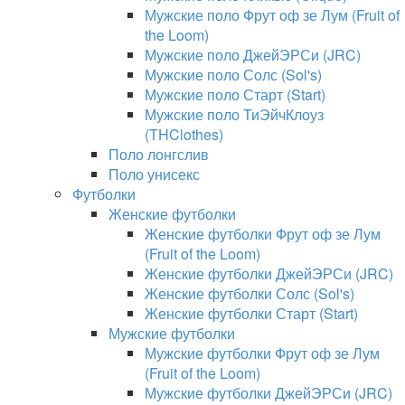
Мужские поло Фрут оф зе Лум (Fruit of
the Loom)
Мужские поло ДжейЭРСи (JRC)
Мужские поло Солс (Sol's)
Мужские поло Старт (Start)
Мужские поло ТиЭйчКлоуз
(THClothes)
Поло лонгслив
Поло унисекс
Футболки
Женские футболки
Женские футболки Фрут оф зе Лум
(Fruit of the Loom)
Женские футболки ДжейЭРСи (JRC)
Женские футболки Солс (Sol's)
Женские футболки Старт (Start)
Мужские футболки
Мужские футболки Фрут оф зе Лум
(Fruit of the Loom)
Мужские футболки ДжейЭРСи (JRC)