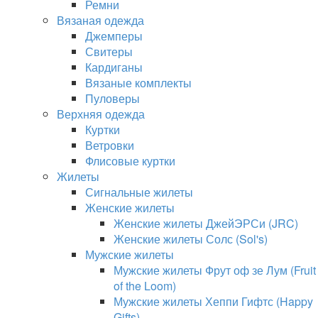
Ремни
Вязаная одежда
Джемперы
Свитеры
Кардиганы
Вязаные комплекты
Пуловеры
Верхняя одежда
Куртки
Ветровки
Флисовые куртки
Жилеты
Сигнальные жилеты
Женские жилеты
Женские жилеты ДжейЭРСи (JRC)
Женские жилеты Солс (Sol's)
Мужские жилеты
Мужские жилеты Фрут оф зе Лум (Fruit
of the Loom)
Мужские жилеты Хеппи Гифтс (Happy
Gifts)