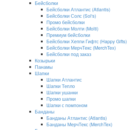
Бейсболки
Бейсболки Атлантис (Atlantis)
Бейсболки Солс (Sol's)
Промо бейсболки
Бейсболки Молти (Molti)
Премиум бейсболки
Бейсболки Хеппи Гифтс (Happy Gifts)
Бейсболки МерчТекс (MerchTex)
Бейсболки под заказ
Козырьки
Панамы
Шапки
Шапки Атлантис
Шапки Тепло
Шапки ушанки
Промо шапки
Шапки с помпоном
Банданы
Банданы Атлантис (Atlantis)
Банданы МерчТекс (MerchTex)