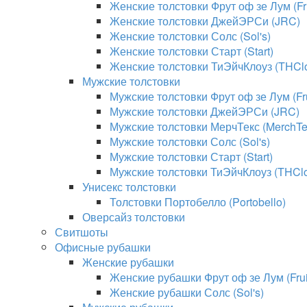
Женские толстовки Фрут оф зе Лум (Fru
Женские толстовки ДжейЭРСи (JRC)
Женские толстовки Солс (Sol's)
Женские толстовки Старт (Start)
Женские толстовки ТиЭйчКлоуз (THClo
Мужские толстовки
Мужские толстовки Фрут оф зе Лум (Fru
Мужские толстовки ДжейЭРСи (JRC)
Мужские толстовки МерчТекс (MerchTe
Мужские толстовки Солс (Sol's)
Мужские толстовки Старт (Start)
Мужские толстовки ТиЭйчКлоуз (THClo
Унисекс толстовки
Толстовки Портобелло (Portobello)
Оверсайз толстовки
Свитшоты
Офисные рубашки
Женские рубашки
Женские рубашки Фрут оф зе Лум (Fruit
Женские рубашки Солс (Sol's)