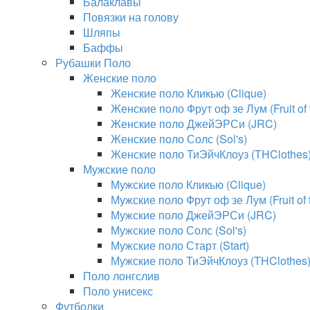
Балаклавы
Повязки на голову
Шляпы
Баффы
Рубашки Поло
Женские поло
Женские поло Кликью (Clique)
Женские поло Фрут оф зе Лум (Fruit of
Женские поло ДжейЭРСи (JRC)
Женские поло Солс (Sol's)
Женские поло ТиЭйчКлоуз (THClothes
Мужские поло
Мужские поло Кликью (Clique)
Мужские поло Фрут оф зе Лум (Fruit of
Мужские поло ДжейЭРСи (JRC)
Мужские поло Солс (Sol's)
Мужские поло Старт (Start)
Мужские поло ТиЭйчКлоуз (THClothes
Поло лонгслив
Поло унисекс
Футболки