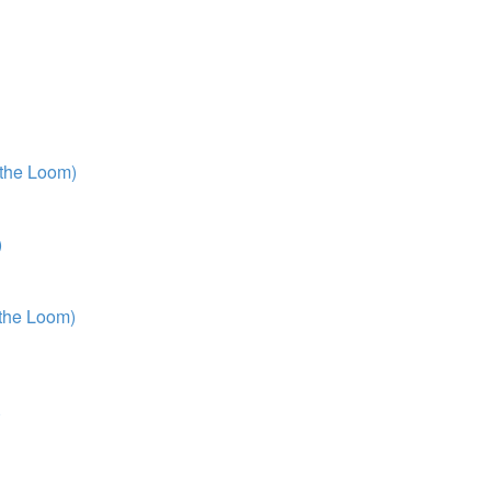
 the Loom)
)
 the Loom)
)