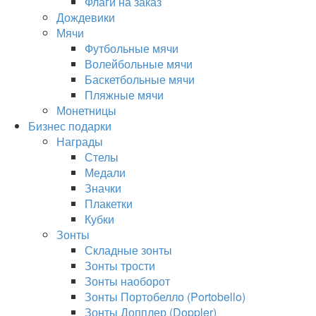
Флаги на заказ
Дождевики
Мячи
Футбольные мячи
Волейбольные мячи
Баскетбольные мячи
Пляжные мячи
Монетницы
Бизнес подарки
Награды
Стелы
Медали
Значки
Плакетки
Кубки
Зонты
Складные зонты
Зонты трости
Зонты наоборот
Зонты Портобелло (Portobello)
Зонты Допплер (Doppler)