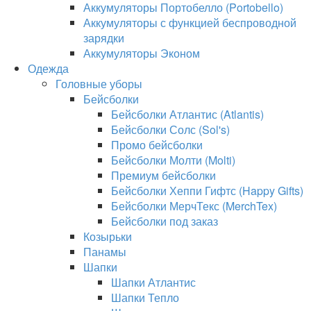
Аккумуляторы Портобелло (Portobello)
Аккумуляторы с функцией беспроводной
зарядки
Аккумуляторы Эконом
Одежда
Головные уборы
Бейсболки
Бейсболки Атлантис (Atlantis)
Бейсболки Солс (Sol's)
Промо бейсболки
Бейсболки Молти (Molti)
Премиум бейсболки
Бейсболки Хеппи Гифтс (Happy Gifts)
Бейсболки МерчТекс (MerchTex)
Бейсболки под заказ
Козырьки
Панамы
Шапки
Шапки Атлантис
Шапки Тепло