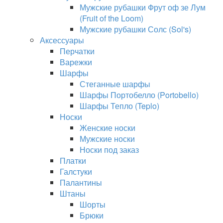
Мужские рубашки Фрут оф зе Лум
(Fruit of the Loom)
Мужские рубашки Солс (Sol's)
Аксессуары
Перчатки
Варежки
Шарфы
Стеганные шарфы
Шарфы Портобелло (Portobello)
Шарфы Тепло (Teplo)
Носки
Женские носки
Мужские носки
Носки под заказ
Платки
Галстуки
Палантины
Штаны
Шорты
Брюки