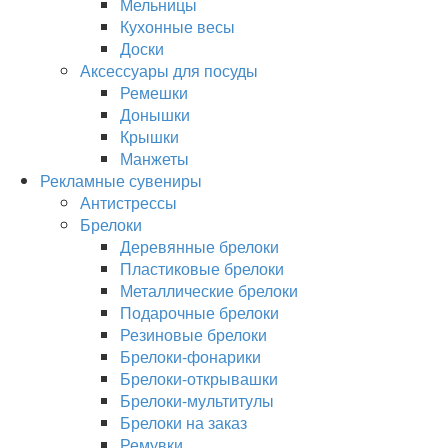
Мельницы
Кухонные весы
Доски
Аксессуары для посуды
Ремешки
Донышки
Крышки
Манжеты
Рекламные сувениры
Антистрессы
Брелоки
Деревянные брелоки
Пластиковые брелоки
Металлические брелоки
Подарочные брелоки
Резиновые брелоки
Брелоки-фонарики
Брелоки-открывашки
Брелоки-мультитулы
Брелоки на заказ
Ремувки