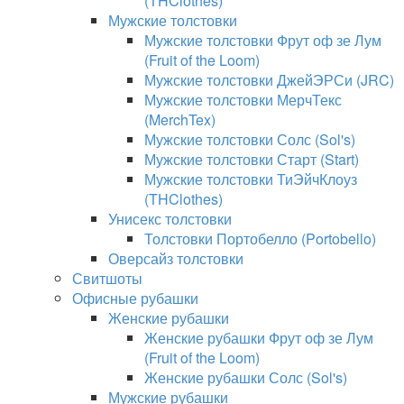
(THClothes)
Мужские толстовки
Мужские толстовки Фрут оф зе Лум
(Fruit of the Loom)
Мужские толстовки ДжейЭРСи (JRC)
Мужские толстовки МерчТекс
(MerchTex)
Мужские толстовки Солс (Sol's)
Мужские толстовки Старт (Start)
Мужские толстовки ТиЭйчКлоуз
(THClothes)
Унисекс толстовки
Толстовки Портобелло (Portobello)
Оверсайз толстовки
Свитшоты
Офисные рубашки
Женские рубашки
Женские рубашки Фрут оф зе Лум
(Fruit of the Loom)
Женские рубашки Солс (Sol's)
Мужские рубашки