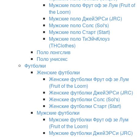
Мужские поло Фрут оф зе Лум (Fruit of
the Loom)
Мужские поло ДжейЭРСи (JRC)
Мужские поло Солс (Sol's)
Мужские поло Старт (Start)
Мужские поло ТиЭйчКлоуз
(THClothes)
Поло лонгслив
Поло унисекс
Футболки
Женские футболки
Женские футболки Фрут оф зе Лум
(Fruit of the Loom)
Женские футболки ДжейЭРСи (JRC)
Женские футболки Солс (Sol's)
Женские футболки Старт (Start)
Мужские футболки
Мужские футболки Фрут оф зе Лум
(Fruit of the Loom)
Мужские футболки ДжейЭРСи (JRC)