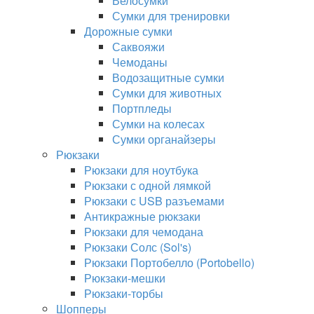
Велосумки
Сумки для тренировки
Дорожные сумки
Саквояжи
Чемоданы
Водозащитные сумки
Сумки для животных
Портпледы
Сумки на колесах
Сумки органайзеры
Рюкзаки
Рюкзаки для ноутбука
Рюкзаки с одной лямкой
Рюкзаки с USB разъемами
Антикражные рюкзаки
Рюкзаки для чемодана
Рюкзаки Солс (Sol's)
Рюкзаки Портобелло (Portobello)
Рюкзаки-мешки
Рюкзаки-торбы
Шопперы