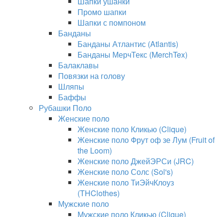
Шапки ушанки
Промо шапки
Шапки с помпоном
Банданы
Банданы Атлантис (Atlantis)
Банданы МерчТекс (MerchTex)
Балаклавы
Повязки на голову
Шляпы
Баффы
Рубашки Поло
Женские поло
Женские поло Кликью (Clique)
Женские поло Фрут оф зе Лум (Fruit of
the Loom)
Женские поло ДжейЭРСи (JRC)
Женские поло Солс (Sol's)
Женские поло ТиЭйчКлоуз
(THClothes)
Мужские поло
Мужские поло Кликью (Clique)