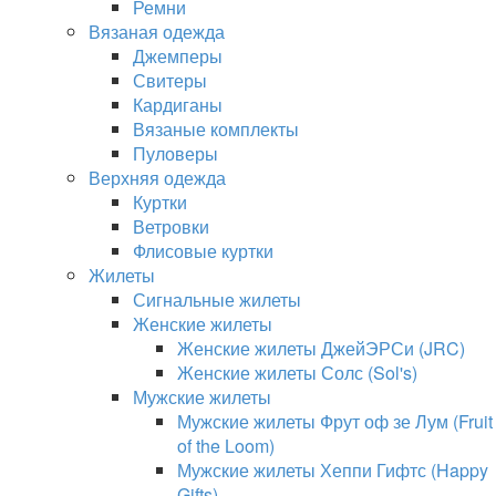
Ремни
Вязаная одежда
Джемперы
Свитеры
Кардиганы
Вязаные комплекты
Пуловеры
Верхняя одежда
Куртки
Ветровки
Флисовые куртки
Жилеты
Сигнальные жилеты
Женские жилеты
Женские жилеты ДжейЭРСи (JRC)
Женские жилеты Солс (Sol's)
Мужские жилеты
Мужские жилеты Фрут оф зе Лум (Fruit
of the Loom)
Мужские жилеты Хеппи Гифтс (Happy
Gifts)