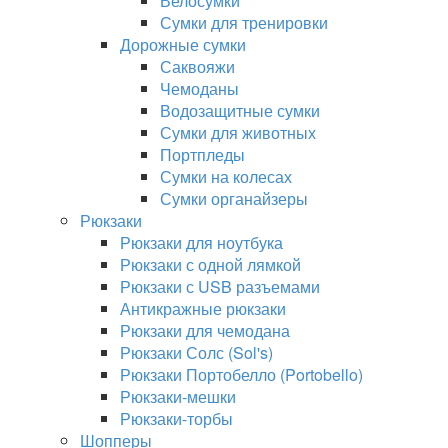
Велосумки
Сумки для тренировки
Дорожные сумки
Саквояжи
Чемоданы
Водозащитные сумки
Сумки для животных
Портпледы
Сумки на колесах
Сумки органайзеры
Рюкзаки
Рюкзаки для ноутбука
Рюкзаки с одной лямкой
Рюкзаки с USB разъемами
Антикражные рюкзаки
Рюкзаки для чемодана
Рюкзаки Солс (Sol's)
Рюкзаки Портобелло (Portobello)
Рюкзаки-мешки
Рюкзаки-торбы
Шопперы