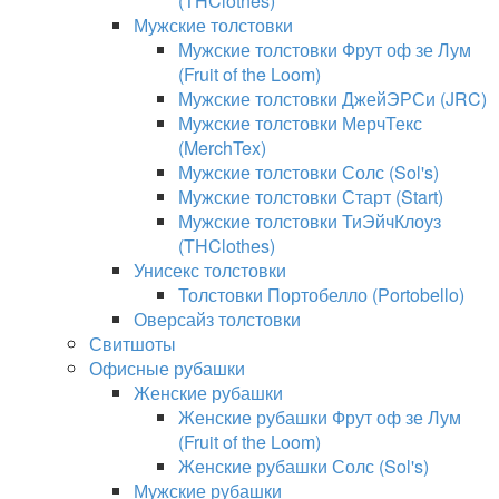
(THClothes)
Мужские толстовки
Мужские толстовки Фрут оф зе Лум
(Fruit of the Loom)
Мужские толстовки ДжейЭРСи (JRC)
Мужские толстовки МерчТекс
(MerchTex)
Мужские толстовки Солс (Sol's)
Мужские толстовки Старт (Start)
Мужские толстовки ТиЭйчКлоуз
(THClothes)
Унисекс толстовки
Толстовки Портобелло (Portobello)
Оверсайз толстовки
Свитшоты
Офисные рубашки
Женские рубашки
Женские рубашки Фрут оф зе Лум
(Fruit of the Loom)
Женские рубашки Солс (Sol's)
Мужские рубашки