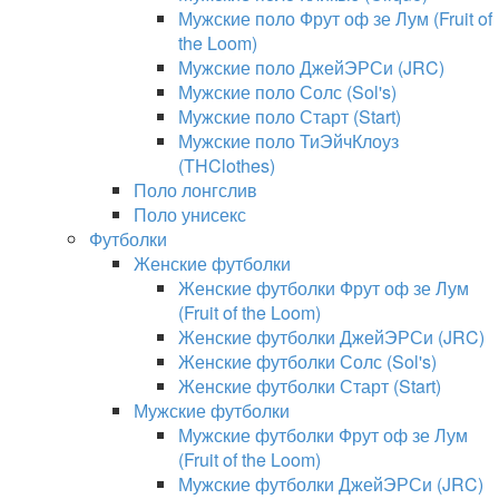
Мужские поло Фрут оф зе Лум (Fruit of
the Loom)
Мужские поло ДжейЭРСи (JRC)
Мужские поло Солс (Sol's)
Мужские поло Старт (Start)
Мужские поло ТиЭйчКлоуз
(THClothes)
Поло лонгслив
Поло унисекс
Футболки
Женские футболки
Женские футболки Фрут оф зе Лум
(Fruit of the Loom)
Женские футболки ДжейЭРСи (JRC)
Женские футболки Солс (Sol's)
Женские футболки Старт (Start)
Мужские футболки
Мужские футболки Фрут оф зе Лум
(Fruit of the Loom)
Мужские футболки ДжейЭРСи (JRC)