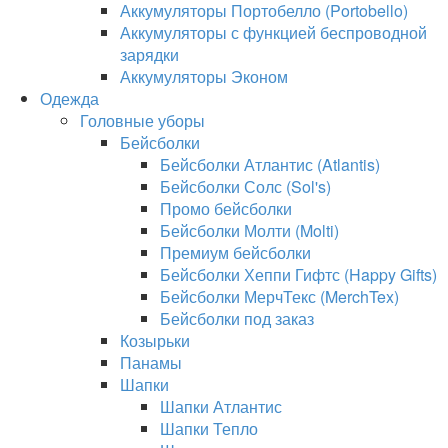
Аккумуляторы Портобелло (Portobello)
Аккумуляторы с функцией беспроводной
зарядки
Аккумуляторы Эконом
Одежда
Головные уборы
Бейсболки
Бейсболки Атлантис (Atlantis)
Бейсболки Солс (Sol's)
Промо бейсболки
Бейсболки Молти (Molti)
Премиум бейсболки
Бейсболки Хеппи Гифтс (Happy Gifts)
Бейсболки МерчТекс (MerchTex)
Бейсболки под заказ
Козырьки
Панамы
Шапки
Шапки Атлантис
Шапки Тепло