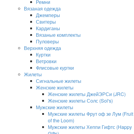
Ремни
Вязаная одежда
Джемперы
Свитеры
Кардиганы
Вязаные комплекты
Пуловеры
Верхняя одежда
Куртки
Ветровки
Флисовые куртки
Жилеты
Сигнальные жилеты
Женские жилеты
Женские жилеты ДжейЭРСи (JRC)
Женские жилеты Солс (Sol's)
Мужские жилеты
Мужские жилеты Фрут оф зе Лум (Fruit
of the Loom)
Мужские жилеты Хеппи Гифтс (Happy
Gifts)