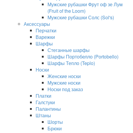
Мужские рубашки Фрут оф зе Лум
(Fruit of the Loom)
Мужские рубашки Солс (Sol's)
Аксессуары
Перчатки
Варежки
Шарфы
Стеганные шарфы
Шарфы Портобелло (Portobello)
Шарфы Тепло (Teplo)
Носки
Женские носки
Мужские носки
Носки под заказ
Платки
Галстуки
Палантины
Штаны
Шорты
Брюки