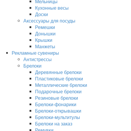
Мельницы
Кухонные весы
Доски
Аксессуары для посуды
Ремешки
Донышки
Крышки
Манжеты
Рекламные сувениры
Антистрессы
Брелоки
Деревянные брелоки
Пластиковые брелоки
Металлические брелоки
Подарочные брелоки
Резиновые брелоки
Брелоки-фонарики
Брелоки-открывашки
Брелоки-мультитулы
Брелоки на заказ
Ремувки