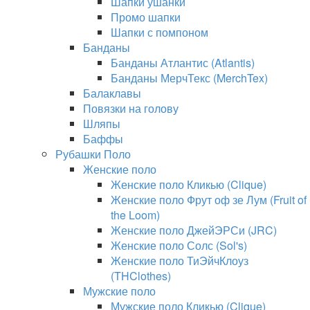
Шапки ушанки
Промо шапки
Шапки с помпоном
Банданы
Банданы Атлантис (Atlantis)
Банданы МерчТекс (MerchTex)
Балаклавы
Повязки на голову
Шляпы
Баффы
Рубашки Поло
Женские поло
Женские поло Кликью (Clique)
Женские поло Фрут оф зе Лум (Fruit of
the Loom)
Женские поло ДжейЭРСи (JRC)
Женские поло Солс (Sol's)
Женские поло ТиЭйчКлоуз
(THClothes)
Мужские поло
Мужские поло Кликью (Clique)