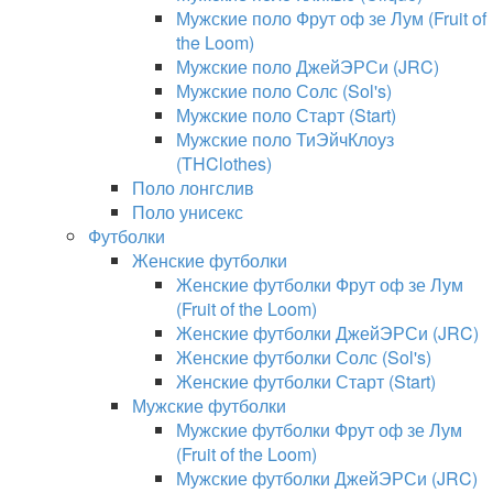
Мужские поло Фрут оф зе Лум (Fruit of
the Loom)
Мужские поло ДжейЭРСи (JRC)
Мужские поло Солс (Sol's)
Мужские поло Старт (Start)
Мужские поло ТиЭйчКлоуз
(THClothes)
Поло лонгслив
Поло унисекс
Футболки
Женские футболки
Женские футболки Фрут оф зе Лум
(Fruit of the Loom)
Женские футболки ДжейЭРСи (JRC)
Женские футболки Солс (Sol's)
Женские футболки Старт (Start)
Мужские футболки
Мужские футболки Фрут оф зе Лум
(Fruit of the Loom)
Мужские футболки ДжейЭРСи (JRC)