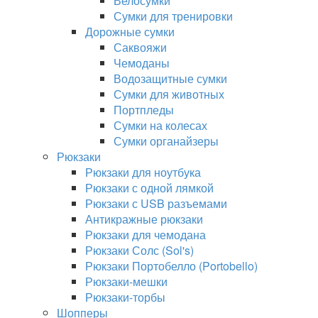
Велосумки
Сумки для тренировки
Дорожные сумки
Саквояжи
Чемоданы
Водозащитные сумки
Сумки для животных
Портпледы
Сумки на колесах
Сумки органайзеры
Рюкзаки
Рюкзаки для ноутбука
Рюкзаки с одной лямкой
Рюкзаки с USB разъемами
Антикражные рюкзаки
Рюкзаки для чемодана
Рюкзаки Солс (Sol's)
Рюкзаки Портобелло (Portobello)
Рюкзаки-мешки
Рюкзаки-торбы
Шопперы