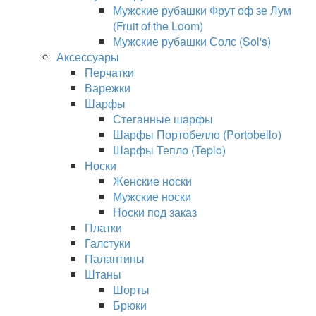
Мужские рубашки Фрут оф зе Лум
(Fruit of the Loom)
Мужские рубашки Солс (Sol's)
Аксессуары
Перчатки
Варежки
Шарфы
Стеганные шарфы
Шарфы Портобелло (Portobello)
Шарфы Тепло (Teplo)
Носки
Женские носки
Мужские носки
Носки под заказ
Платки
Галстуки
Палантины
Штаны
Шорты
Брюки