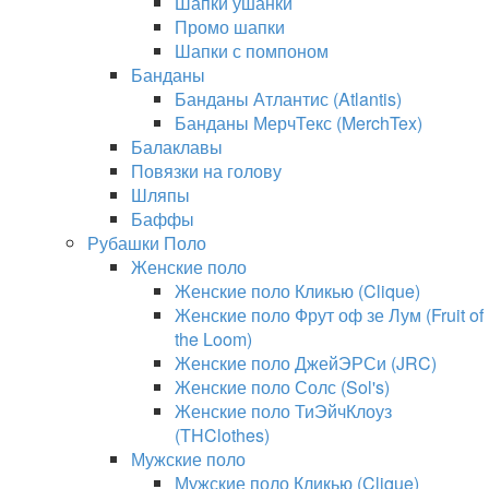
Шапки ушанки
Промо шапки
Шапки с помпоном
Банданы
Банданы Атлантис (Atlantis)
Банданы МерчТекс (MerchTex)
Балаклавы
Повязки на голову
Шляпы
Баффы
Рубашки Поло
Женские поло
Женские поло Кликью (Clique)
Женские поло Фрут оф зе Лум (Fruit of
the Loom)
Женские поло ДжейЭРСи (JRC)
Женские поло Солс (Sol's)
Женские поло ТиЭйчКлоуз
(THClothes)
Мужские поло
Мужские поло Кликью (Clique)