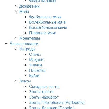
Флаги на заказ
Дождевики
Мячи
Футбольные мячи
Волейбольные мячи
Баскетбольные мячи
Пляжные мячи
Монетницы
Бизнес подарки
Награды
Стелы
Медали
Значки
Плакетки
Кубки
Зонты
Складные зонты
Зонты трости
Зонты наоборот
Зонты Портобелло (Portobello)
Зонты Допплер (Doppler)