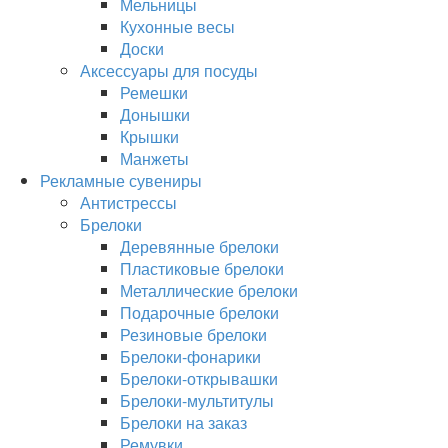
Мельницы
Кухонные весы
Доски
Аксессуары для посуды
Ремешки
Донышки
Крышки
Манжеты
Рекламные сувениры
Антистрессы
Брелоки
Деревянные брелоки
Пластиковые брелоки
Металлические брелоки
Подарочные брелоки
Резиновые брелоки
Брелоки-фонарики
Брелоки-открывашки
Брелоки-мультитулы
Брелоки на заказ
Ремувки