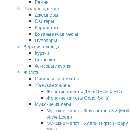
Ремни
Вязаная одежда
Джемперы
Свитеры
Кардиганы
Вязаные комплекты
Пуловеры
Верхняя одежда
Куртки
Ветровки
Флисовые куртки
Жилеты
Сигнальные жилеты
Женские жилеты
Женские жилеты ДжейЭРСи (JRC)
Женские жилеты Солс (Sol's)
Мужские жилеты
Мужские жилеты Фрут оф зе Лум (Fruit
of the Loom)
Мужские жилеты Хеппи Гифтс (Happy
Gifts)