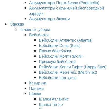
Аккумуляторы Портобелло (Portobello)
Аккумуляторы с функцией беспроводной
зарядки
Аккумуляторы Эконом
Одежда
Головные уборы
Бейсболки
Бейсболки Атлантис (Atlantis)
Бейсболки Солс (Sol's)
Промо бейсболки
Бейсболки Молти (Molti)
Премиум бейсболки
Бейсболки Хеппи Гифтс (Happy Gifts)
Бейсболки МерчТекс (MerchTex)
Бейсболки под заказ
Козырьки
Панамы
Шапки
Шапки Атлантис
Шапки Тепло