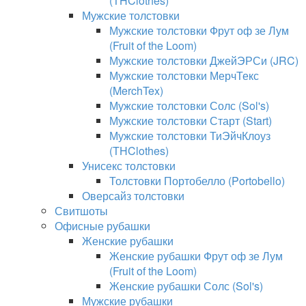
(THClothes)
Мужские толстовки
Мужские толстовки Фрут оф зе Лум
(Fruit of the Loom)
Мужские толстовки ДжейЭРСи (JRC)
Мужские толстовки МерчТекс
(MerchTex)
Мужские толстовки Солс (Sol's)
Мужские толстовки Старт (Start)
Мужские толстовки ТиЭйчКлоуз
(THClothes)
Унисекс толстовки
Толстовки Портобелло (Portobello)
Оверсайз толстовки
Свитшоты
Офисные рубашки
Женские рубашки
Женские рубашки Фрут оф зе Лум
(Fruit of the Loom)
Женские рубашки Солс (Sol's)
Мужские рубашки