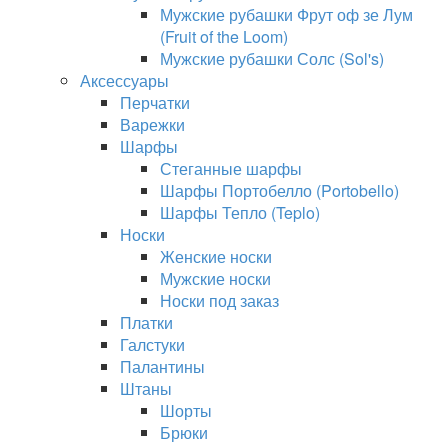
Мужские рубашки Фрут оф зе Лум
(Fruit of the Loom)
Мужские рубашки Солс (Sol's)
Аксессуары
Перчатки
Варежки
Шарфы
Стеганные шарфы
Шарфы Портобелло (Portobello)
Шарфы Тепло (Teplo)
Носки
Женские носки
Мужские носки
Носки под заказ
Платки
Галстуки
Палантины
Штаны
Шорты
Брюки