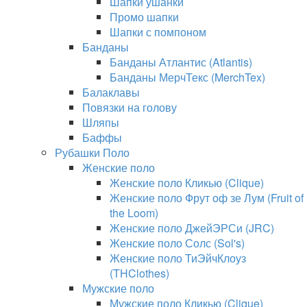
Шапки ушанки
Промо шапки
Шапки с помпоном
Банданы
Банданы Атлантис (Atlantis)
Банданы МерчТекс (MerchTex)
Балаклавы
Повязки на голову
Шляпы
Баффы
Рубашки Поло
Женские поло
Женские поло Кликью (Clique)
Женские поло Фрут оф зе Лум (Fruit of
the Loom)
Женские поло ДжейЭРСи (JRC)
Женские поло Солс (Sol's)
Женские поло ТиЭйчКлоуз
(THClothes)
Мужские поло
Мужские поло Кликью (Clique)