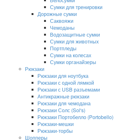
Велосумки
Сумки для тренировки
Дорожные сумки
Саквояжи
Чемоданы
Водозащитные сумки
Сумки для животных
Портпледы
Сумки на колесах
Сумки органайзеры
Рюкзаки
Рюкзаки для ноутбука
Рюкзаки с одной лямкой
Рюкзаки с USB разъемами
Антикражные рюкзаки
Рюкзаки для чемодана
Рюкзаки Солс (Sol's)
Рюкзаки Портобелло (Portobello)
Рюкзаки-мешки
Рюкзаки-торбы
Шопперы