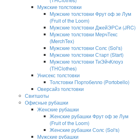
(THClothes)
Мужские толстовки
Мужские толстовки Фрут оф зе Лум
(Fruit of the Loom)
Мужские толстовки ДжейЭРСи (JRC)
Мужские толстовки МерчТекс
(MerchTex)
Мужские толстовки Солс (Sol's)
Мужские толстовки Старт (Start)
Мужские толстовки ТиЭйчКлоуз
(THClothes)
Унисекс толстовки
Толстовки Портобелло (Portobello)
Оверсайз толстовки
Свитшоты
Офисные рубашки
Женские рубашки
Женские рубашки Фрут оф зе Лум
(Fruit of the Loom)
Женские рубашки Солс (Sol's)
Мужские рубашки