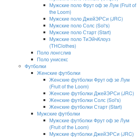
Мужские поло Фрут оф зе Лум (Fruit of
the Loom)
Мужские поло ДжейЭРСи (JRC)
Мужские поло Солс (Sol's)
Мужские поло Старт (Start)
Мужские поло ТиЭйчКлоуз
(THClothes)
Поло лонгслив
Поло унисекс
Футболки
Женские футболки
Женские футболки Фрут оф зе Лум
(Fruit of the Loom)
Женские футболки ДжейЭРСи (JRC)
Женские футболки Солс (Sol's)
Женские футболки Старт (Start)
Мужские футболки
Мужские футболки Фрут оф зе Лум
(Fruit of the Loom)
Мужские футболки ДжейЭРСи (JRC)