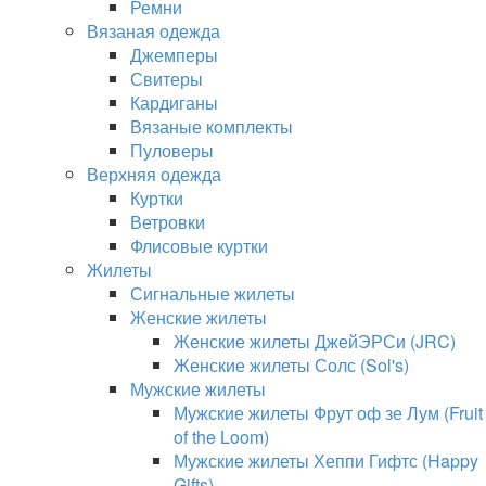
Ремни
Вязаная одежда
Джемперы
Свитеры
Кардиганы
Вязаные комплекты
Пуловеры
Верхняя одежда
Куртки
Ветровки
Флисовые куртки
Жилеты
Сигнальные жилеты
Женские жилеты
Женские жилеты ДжейЭРСи (JRC)
Женские жилеты Солс (Sol's)
Мужские жилеты
Мужские жилеты Фрут оф зе Лум (Fruit
of the Loom)
Мужские жилеты Хеппи Гифтс (Happy
Gifts)