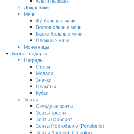
Флаги на заказ
Дождевики
Мячи
Футбольные мячи
Волейбольные мячи
Баскетбольные мячи
Пляжные мячи
Монетницы
Бизнес подарки
Награды
Стелы
Медали
Значки
Плакетки
Кубки
Зонты
Складные зонты
Зонты трости
Зонты наоборот
Зонты Портобелло (Portobello)
Зонты Допплер (Doppler)