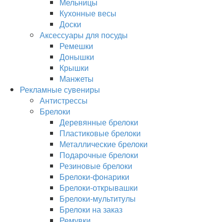
Мельницы
Кухонные весы
Доски
Аксессуары для посуды
Ремешки
Донышки
Крышки
Манжеты
Рекламные сувениры
Антистрессы
Брелоки
Деревянные брелоки
Пластиковые брелоки
Металлические брелоки
Подарочные брелоки
Резиновые брелоки
Брелоки-фонарики
Брелоки-открывашки
Брелоки-мультитулы
Брелоки на заказ
Ремувки