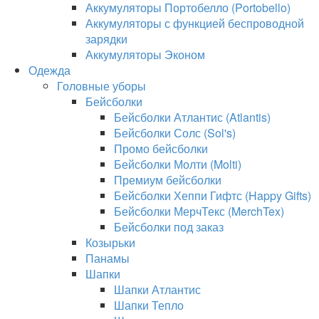
Аккумуляторы Портобелло (Portobello)
Аккумуляторы с функцией беспроводной
зарядки
Аккумуляторы Эконом
Одежда
Головные уборы
Бейсболки
Бейсболки Атлантис (Atlantis)
Бейсболки Солс (Sol's)
Промо бейсболки
Бейсболки Молти (Molti)
Премиум бейсболки
Бейсболки Хеппи Гифтс (Happy Gifts)
Бейсболки МерчТекс (MerchTex)
Бейсболки под заказ
Козырьки
Панамы
Шапки
Шапки Атлантис
Шапки Тепло