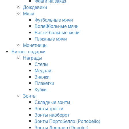
Флаги на заказ
Дождевики
Мячи
Футбольные мячи
Волейбольные мячи
Баскетбольные мячи
Пляжные мячи
Монетницы
Бизнес подарки
Награды
Стелы
Медали
Значки
Плакетки
Кубки
Зонты
Складные зонты
Зонты трости
Зонты наоборот
Зонты Портобелло (Portobello)
Зонты Допплер (Doppler)