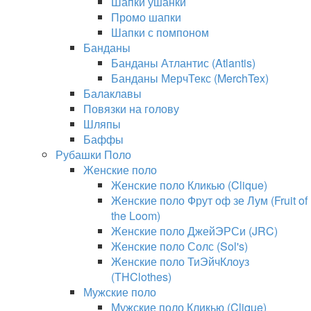
Шапки ушанки
Промо шапки
Шапки с помпоном
Банданы
Банданы Атлантис (Atlantis)
Банданы МерчТекс (MerchTex)
Балаклавы
Повязки на голову
Шляпы
Баффы
Рубашки Поло
Женские поло
Женские поло Кликью (Clique)
Женские поло Фрут оф зе Лум (Fruit of
the Loom)
Женские поло ДжейЭРСи (JRC)
Женские поло Солс (Sol's)
Женские поло ТиЭйчКлоуз
(THClothes)
Мужские поло
Мужские поло Кликью (Clique)