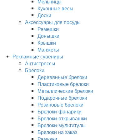
Мельницы
Кухонные весы
Доски
Аксессуары для посуды
Ремешки
Донышки
Крышки
Манжеты
Рекламные сувениры
Антистрессы
Брелоки
Деревянные брелоки
Пластиковые брелоки
Металлические брелоки
Подарочные брелоки
Резиновые брелоки
Брелоки-фонарики
Брелоки-открывашки
Брелоки-мультитулы
Брелоки на заказ
Ремувки