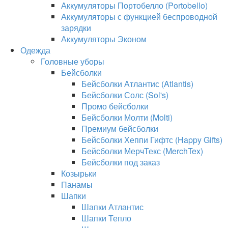
Аккумуляторы Портобелло (Portobello)
Аккумуляторы с функцией беспроводной
зарядки
Аккумуляторы Эконом
Одежда
Головные уборы
Бейсболки
Бейсболки Атлантис (Atlantis)
Бейсболки Солс (Sol's)
Промо бейсболки
Бейсболки Молти (Molti)
Премиум бейсболки
Бейсболки Хеппи Гифтс (Happy Gifts)
Бейсболки МерчТекс (MerchTex)
Бейсболки под заказ
Козырьки
Панамы
Шапки
Шапки Атлантис
Шапки Тепло