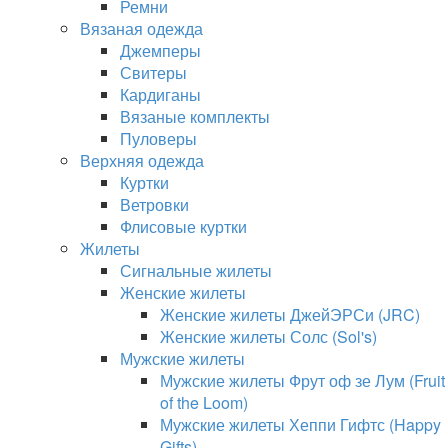
Ремни
Вязаная одежда
Джемперы
Свитеры
Кардиганы
Вязаные комплекты
Пуловеры
Верхняя одежда
Куртки
Ветровки
Флисовые куртки
Жилеты
Сигнальные жилеты
Женские жилеты
Женские жилеты ДжейЭРСи (JRC)
Женские жилеты Солс (Sol's)
Мужские жилеты
Мужские жилеты Фрут оф зе Лум (Fruit
of the Loom)
Мужские жилеты Хеппи Гифтс (Happy
Gifts)