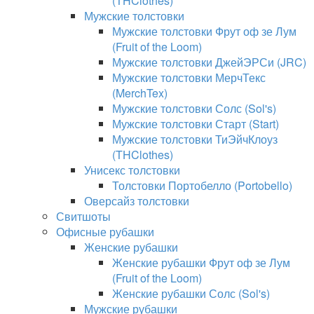
(THClothes)
Мужские толстовки
Мужские толстовки Фрут оф зе Лум
(Fruit of the Loom)
Мужские толстовки ДжейЭРСи (JRC)
Мужские толстовки МерчТекс
(MerchTex)
Мужские толстовки Солс (Sol's)
Мужские толстовки Старт (Start)
Мужские толстовки ТиЭйчКлоуз
(THClothes)
Унисекс толстовки
Толстовки Портобелло (Portobello)
Оверсайз толстовки
Свитшоты
Офисные рубашки
Женские рубашки
Женские рубашки Фрут оф зе Лум
(Fruit of the Loom)
Женские рубашки Солс (Sol's)
Мужские рубашки