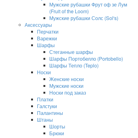
Мужские рубашки Фрут оф зе Лум
(Fruit of the Loom)
Мужские рубашки Солс (Sol's)
Аксессуары
Перчатки
Варежки
Шарфы
Стеганные шарфы
Шарфы Портобелло (Portobello)
Шарфы Тепло (Teplo)
Носки
Женские носки
Мужские носки
Носки под заказ
Платки
Галстуки
Палантины
Штаны
Шорты
Брюки