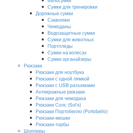
Велосумки
Сумки для тренировки
Дорожные сумки
Саквояжи
Чемоданы
Водозащитные сумки
Сумки для животных
Портпледы
Сумки на колесах
Сумки органайзеры
Рюкзаки
Рюкзаки для ноутбука
Рюкзаки с одной лямкой
Рюкзаки с USB разъемами
Антикражные рюкзаки
Рюкзаки для чемодана
Рюкзаки Солс (Sol's)
Рюкзаки Портобелло (Portobello)
Рюкзаки-мешки
Рюкзаки-торбы
Шопперы