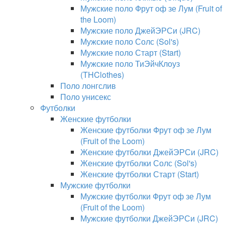
Мужские поло Фрут оф зе Лум (Fruit of
the Loom)
Мужские поло ДжейЭРСи (JRC)
Мужские поло Солс (Sol's)
Мужские поло Старт (Start)
Мужские поло ТиЭйчКлоуз
(THClothes)
Поло лонгслив
Поло унисекс
Футболки
Женские футболки
Женские футболки Фрут оф зе Лум
(Fruit of the Loom)
Женские футболки ДжейЭРСи (JRC)
Женские футболки Солс (Sol's)
Женские футболки Старт (Start)
Мужские футболки
Мужские футболки Фрут оф зе Лум
(Fruit of the Loom)
Мужские футболки ДжейЭРСи (JRC)