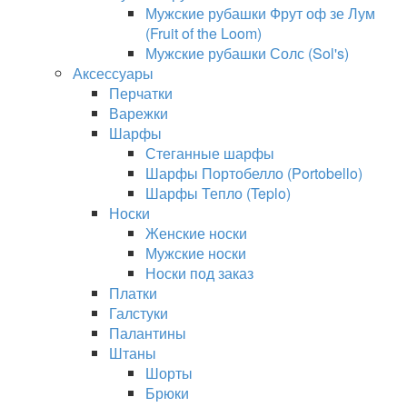
Мужские рубашки Фрут оф зе Лум
(Fruit of the Loom)
Мужские рубашки Солс (Sol's)
Аксессуары
Перчатки
Варежки
Шарфы
Стеганные шарфы
Шарфы Портобелло (Portobello)
Шарфы Тепло (Teplo)
Носки
Женские носки
Мужские носки
Носки под заказ
Платки
Галстуки
Палантины
Штаны
Шорты
Брюки