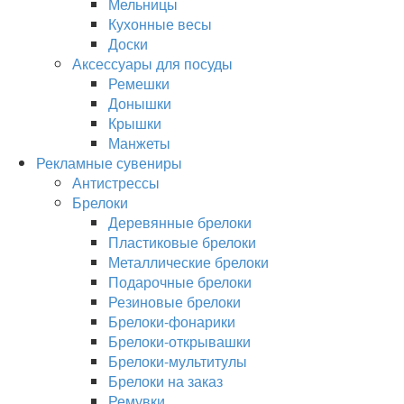
Мельницы
Кухонные весы
Доски
Аксессуары для посуды
Ремешки
Донышки
Крышки
Манжеты
Рекламные сувениры
Антистрессы
Брелоки
Деревянные брелоки
Пластиковые брелоки
Металлические брелоки
Подарочные брелоки
Резиновые брелоки
Брелоки-фонарики
Брелоки-открывашки
Брелоки-мультитулы
Брелоки на заказ
Ремувки