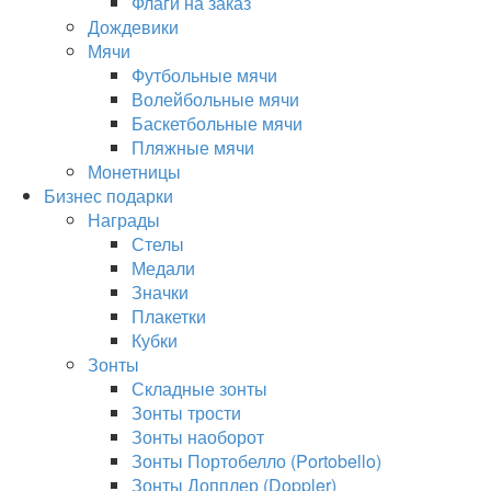
Флаги на заказ
Дождевики
Мячи
Футбольные мячи
Волейбольные мячи
Баскетбольные мячи
Пляжные мячи
Монетницы
Бизнес подарки
Награды
Стелы
Медали
Значки
Плакетки
Кубки
Зонты
Складные зонты
Зонты трости
Зонты наоборот
Зонты Портобелло (Portobello)
Зонты Допплер (Doppler)