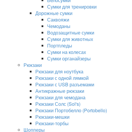
Велосумки
Сумки для тренировки
Дорожные сумки
Саквояжи
Чемоданы
Водозащитные сумки
Сумки для животных
Портпледы
Сумки на колесах
Сумки органайзеры
Рюкзаки
Рюкзаки для ноутбука
Рюкзаки с одной лямкой
Рюкзаки с USB разъемами
Антикражные рюкзаки
Рюкзаки для чемодана
Рюкзаки Солс (Sol's)
Рюкзаки Портобелло (Portobello)
Рюкзаки-мешки
Рюкзаки-торбы
Шопперы