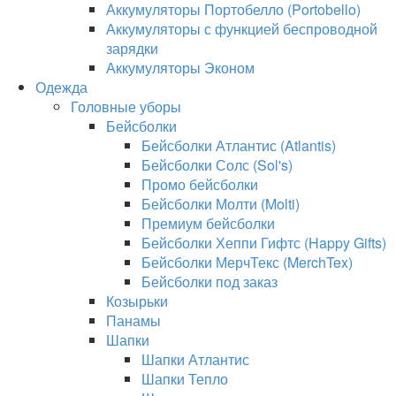
Аккумуляторы Портобелло (Portobello)
Аккумуляторы с функцией беспроводной
зарядки
Аккумуляторы Эконом
Одежда
Головные уборы
Бейсболки
Бейсболки Атлантис (Atlantis)
Бейсболки Солс (Sol's)
Промо бейсболки
Бейсболки Молти (Molti)
Премиум бейсболки
Бейсболки Хеппи Гифтс (Happy Gifts)
Бейсболки МерчТекс (MerchTex)
Бейсболки под заказ
Козырьки
Панамы
Шапки
Шапки Атлантис
Шапки Тепло