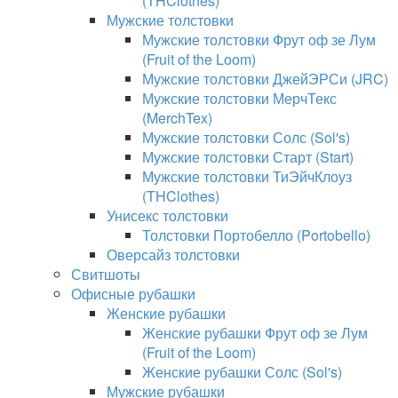
(THClothes)
Мужские толстовки
Мужские толстовки Фрут оф зе Лум
(Fruit of the Loom)
Мужские толстовки ДжейЭРСи (JRC)
Мужские толстовки МерчТекс
(MerchTex)
Мужские толстовки Солс (Sol's)
Мужские толстовки Старт (Start)
Мужские толстовки ТиЭйчКлоуз
(THClothes)
Унисекс толстовки
Толстовки Портобелло (Portobello)
Оверсайз толстовки
Свитшоты
Офисные рубашки
Женские рубашки
Женские рубашки Фрут оф зе Лум
(Fruit of the Loom)
Женские рубашки Солс (Sol's)
Мужские рубашки