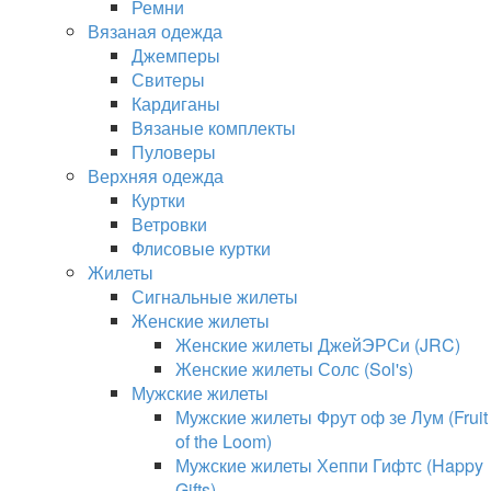
Ремни
Вязаная одежда
Джемперы
Свитеры
Кардиганы
Вязаные комплекты
Пуловеры
Верхняя одежда
Куртки
Ветровки
Флисовые куртки
Жилеты
Сигнальные жилеты
Женские жилеты
Женские жилеты ДжейЭРСи (JRC)
Женские жилеты Солс (Sol's)
Мужские жилеты
Мужские жилеты Фрут оф зе Лум (Fruit
of the Loom)
Мужские жилеты Хеппи Гифтс (Happy
Gifts)