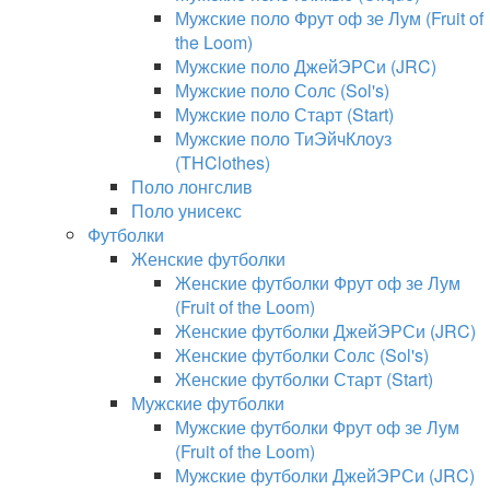
Мужские поло Фрут оф зе Лум (Fruit of
the Loom)
Мужские поло ДжейЭРСи (JRC)
Мужские поло Солс (Sol's)
Мужские поло Старт (Start)
Мужские поло ТиЭйчКлоуз
(THClothes)
Поло лонгслив
Поло унисекс
Футболки
Женские футболки
Женские футболки Фрут оф зе Лум
(Fruit of the Loom)
Женские футболки ДжейЭРСи (JRC)
Женские футболки Солс (Sol's)
Женские футболки Старт (Start)
Мужские футболки
Мужские футболки Фрут оф зе Лум
(Fruit of the Loom)
Мужские футболки ДжейЭРСи (JRC)