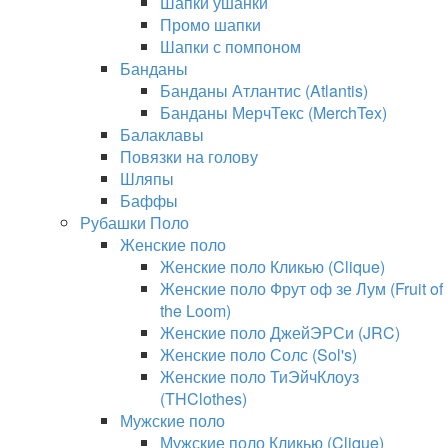
Шапки ушанки
Промо шапки
Шапки с помпоном
Банданы
Банданы Атлантис (Atlantis)
Банданы МерчТекс (MerchTex)
Балаклавы
Повязки на голову
Шляпы
Баффы
Рубашки Поло
Женские поло
Женские поло Кликью (Clique)
Женские поло Фрут оф зе Лум (Fruit of
the Loom)
Женские поло ДжейЭРСи (JRC)
Женские поло Солс (Sol's)
Женские поло ТиЭйчКлоуз
(THClothes)
Мужские поло
Мужские поло Кликью (Clique)