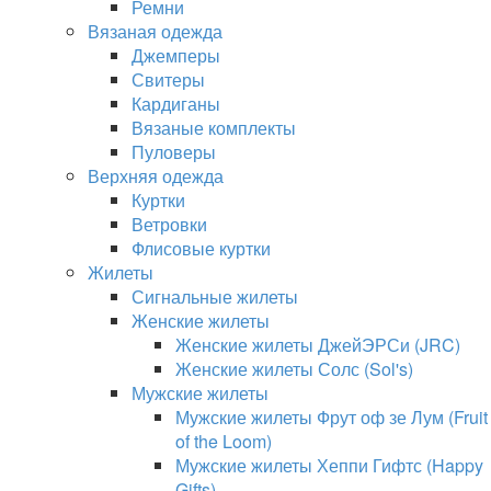
Ремни
Вязаная одежда
Джемперы
Свитеры
Кардиганы
Вязаные комплекты
Пуловеры
Верхняя одежда
Куртки
Ветровки
Флисовые куртки
Жилеты
Сигнальные жилеты
Женские жилеты
Женские жилеты ДжейЭРСи (JRC)
Женские жилеты Солс (Sol's)
Мужские жилеты
Мужские жилеты Фрут оф зе Лум (Fruit
of the Loom)
Мужские жилеты Хеппи Гифтс (Happy
Gifts)