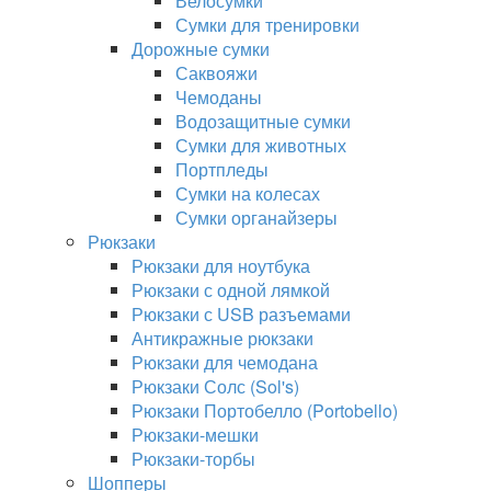
Велосумки
Сумки для тренировки
Дорожные сумки
Саквояжи
Чемоданы
Водозащитные сумки
Сумки для животных
Портпледы
Сумки на колесах
Сумки органайзеры
Рюкзаки
Рюкзаки для ноутбука
Рюкзаки с одной лямкой
Рюкзаки с USB разъемами
Антикражные рюкзаки
Рюкзаки для чемодана
Рюкзаки Солс (Sol's)
Рюкзаки Портобелло (Portobello)
Рюкзаки-мешки
Рюкзаки-торбы
Шопперы