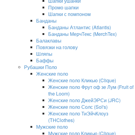
Шапки ушанки
Промо шапки
Шапки с помпоном
Банданы
Банданы Атлантис (Atlantis)
Банданы МерчТекс (MerchTex)
Балаклавы
Повязки на голову
Шляпы
Баффы
Рубашки Поло
Женские поло
Женские поло Кликью (Clique)
Женские поло Фрут оф зе Лум (Fruit of
the Loom)
Женские поло ДжейЭРСи (JRC)
Женские поло Солс (Sol's)
Женские поло ТиЭйчКлоуз
(THClothes)
Мужские поло
Мужские поло Кликью (Clique)