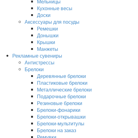
Мельницы
Кухонные весы
Доски
Аксессуары для посуды
Ремешки
Донышки
Крышки
Манжеты
Рекламные сувениры
Антистрессы
Брелоки
Деревянные брелоки
Пластиковые брелоки
Металлические брелоки
Подарочные брелоки
Резиновые брелоки
Брелоки-фонарики
Брелоки-открывашки
Брелоки-мультитулы
Брелоки на заказ
Ремувки