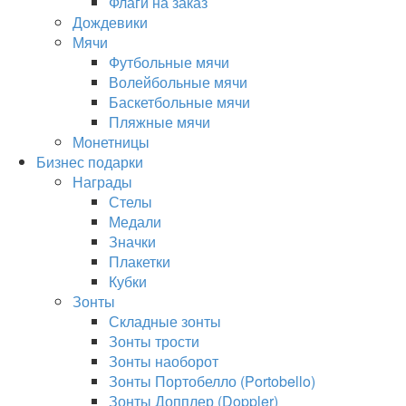
Флаги на заказ
Дождевики
Мячи
Футбольные мячи
Волейбольные мячи
Баскетбольные мячи
Пляжные мячи
Монетницы
Бизнес подарки
Награды
Стелы
Медали
Значки
Плакетки
Кубки
Зонты
Складные зонты
Зонты трости
Зонты наоборот
Зонты Портобелло (Portobello)
Зонты Допплер (Doppler)