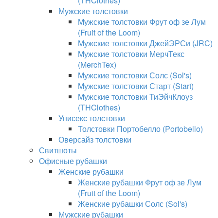
(THClothes)
Мужские толстовки
Мужские толстовки Фрут оф зе Лум
(Fruit of the Loom)
Мужские толстовки ДжейЭРСи (JRC)
Мужские толстовки МерчТекс
(MerchTex)
Мужские толстовки Солс (Sol's)
Мужские толстовки Старт (Start)
Мужские толстовки ТиЭйчКлоуз
(THClothes)
Унисекс толстовки
Толстовки Портобелло (Portobello)
Оверсайз толстовки
Свитшоты
Офисные рубашки
Женские рубашки
Женские рубашки Фрут оф зе Лум
(Fruit of the Loom)
Женские рубашки Солс (Sol's)
Мужские рубашки