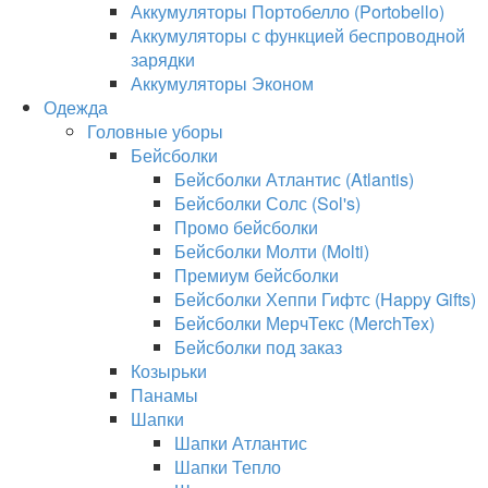
Аккумуляторы Портобелло (Portobello)
Аккумуляторы с функцией беспроводной
зарядки
Аккумуляторы Эконом
Одежда
Головные уборы
Бейсболки
Бейсболки Атлантис (Atlantis)
Бейсболки Солс (Sol's)
Промо бейсболки
Бейсболки Молти (Molti)
Премиум бейсболки
Бейсболки Хеппи Гифтс (Happy Gifts)
Бейсболки МерчТекс (MerchTex)
Бейсболки под заказ
Козырьки
Панамы
Шапки
Шапки Атлантис
Шапки Тепло