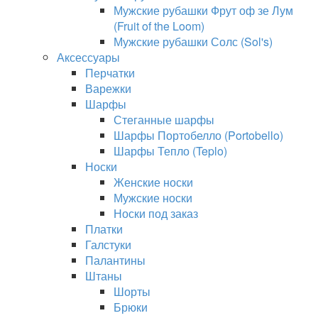
Мужские рубашки Фрут оф зе Лум
(Fruit of the Loom)
Мужские рубашки Солс (Sol's)
Аксессуары
Перчатки
Варежки
Шарфы
Стеганные шарфы
Шарфы Портобелло (Portobello)
Шарфы Тепло (Teplo)
Носки
Женские носки
Мужские носки
Носки под заказ
Платки
Галстуки
Палантины
Штаны
Шорты
Брюки