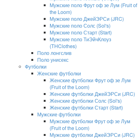
Мужские поло Фрут оф зе Лум (Fruit of
the Loom)
Мужские поло ДжейЭРСи (JRC)
Мужские поло Солс (Sol's)
Мужские поло Старт (Start)
Мужские поло ТиЭйчКлоуз
(THClothes)
Поло лонгслив
Поло унисекс
Футболки
Женские футболки
Женские футболки Фрут оф зе Лум
(Fruit of the Loom)
Женские футболки ДжейЭРСи (JRC)
Женские футболки Солс (Sol's)
Женские футболки Старт (Start)
Мужские футболки
Мужские футболки Фрут оф зе Лум
(Fruit of the Loom)
Мужские футболки ДжейЭРСи (JRC)