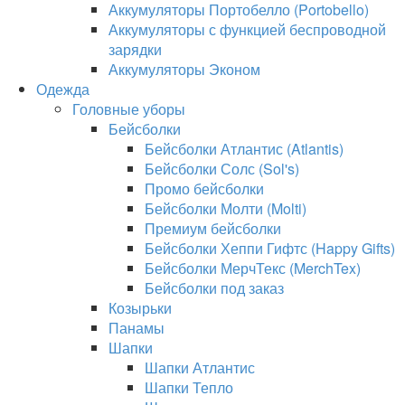
Аккумуляторы Портобелло (Portobello)
Аккумуляторы с функцией беспроводной
зарядки
Аккумуляторы Эконом
Одежда
Головные уборы
Бейсболки
Бейсболки Атлантис (Atlantis)
Бейсболки Солс (Sol's)
Промо бейсболки
Бейсболки Молти (Molti)
Премиум бейсболки
Бейсболки Хеппи Гифтс (Happy Gifts)
Бейсболки МерчТекс (MerchTex)
Бейсболки под заказ
Козырьки
Панамы
Шапки
Шапки Атлантис
Шапки Тепло