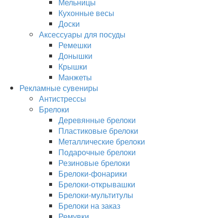
Мельницы
Кухонные весы
Доски
Аксессуары для посуды
Ремешки
Донышки
Крышки
Манжеты
Рекламные сувениры
Антистрессы
Брелоки
Деревянные брелоки
Пластиковые брелоки
Металлические брелоки
Подарочные брелоки
Резиновые брелоки
Брелоки-фонарики
Брелоки-открывашки
Брелоки-мультитулы
Брелоки на заказ
Ремувки