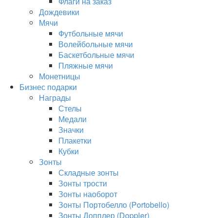
Флаги на заказ
Дождевики
Мячи
Футбольные мячи
Волейбольные мячи
Баскетбольные мячи
Пляжные мячи
Монетницы
Бизнес подарки
Награды
Стелы
Медали
Значки
Плакетки
Кубки
Зонты
Складные зонты
Зонты трости
Зонты наоборот
Зонты Портобелло (Portobello)
Зонты Допплер (Doppler)