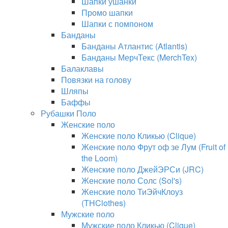
Шапки ушанки
Промо шапки
Шапки с помпоном
Банданы
Банданы Атлантис (Atlantis)
Банданы МерчТекс (MerchTex)
Балаклавы
Повязки на голову
Шляпы
Баффы
Рубашки Поло
Женские поло
Женские поло Кликью (Clique)
Женские поло Фрут оф зе Лум (Fruit of
the Loom)
Женские поло ДжейЭРСи (JRC)
Женские поло Солс (Sol's)
Женские поло ТиЭйчКлоуз
(THClothes)
Мужские поло
Мужские поло Кликью (Clique)