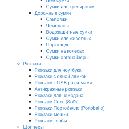
Велосумки
Сумки для тренировки
Дорожные сумки
Саквояжи
Чемоданы
Водозащитные сумки
Сумки для животных
Портпледы
Сумки на колесах
Сумки органайзеры
Рюкзаки
Рюкзаки для ноутбука
Рюкзаки с одной лямкой
Рюкзаки с USB разъемами
Антикражные рюкзаки
Рюкзаки для чемодана
Рюкзаки Солс (Sol's)
Рюкзаки Портобелло (Portobello)
Рюкзаки-мешки
Рюкзаки-торбы
Шопперы