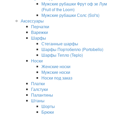
Мужские рубашки Фрут оф зе Лум
(Fruit of the Loom)
Мужские рубашки Солс (Sol's)
Аксессуары
Перчатки
Варежки
Шарфы
Стеганные шарфы
Шарфы Портобелло (Portobello)
Шарфы Тепло (Teplo)
Носки
Женские носки
Мужские носки
Носки под заказ
Платки
Галстуки
Палантины
Штаны
Шорты
Брюки