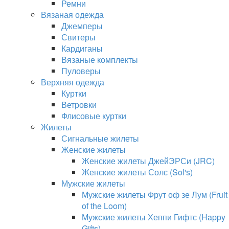
Ремни
Вязаная одежда
Джемперы
Свитеры
Кардиганы
Вязаные комплекты
Пуловеры
Верхняя одежда
Куртки
Ветровки
Флисовые куртки
Жилеты
Сигнальные жилеты
Женские жилеты
Женские жилеты ДжейЭРСи (JRC)
Женские жилеты Солс (Sol's)
Мужские жилеты
Мужские жилеты Фрут оф зе Лум (Fruit
of the Loom)
Мужские жилеты Хеппи Гифтс (Happy
Gifts)