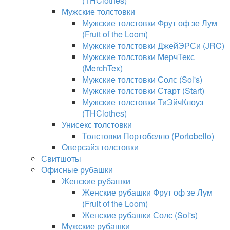
(THClothes)
Мужские толстовки
Мужские толстовки Фрут оф зе Лум
(Fruit of the Loom)
Мужские толстовки ДжейЭРСи (JRC)
Мужские толстовки МерчТекс
(MerchTex)
Мужские толстовки Солс (Sol's)
Мужские толстовки Старт (Start)
Мужские толстовки ТиЭйчКлоуз
(THClothes)
Унисекс толстовки
Толстовки Портобелло (Portobello)
Оверсайз толстовки
Свитшоты
Офисные рубашки
Женские рубашки
Женские рубашки Фрут оф зе Лум
(Fruit of the Loom)
Женские рубашки Солс (Sol's)
Мужские рубашки