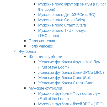
Мужские поло Фрут оф зе Лум (Fruit of
the Loom)
Мужские поло ДжейЭРСи (JRC)
Мужские поло Солс (Sol's)
Мужские поло Старт (Start)
Мужские поло ТиЭйчКлоуз
(THClothes)
Поло лонгслив
Поло унисекс
Футболки
Женские футболки
Женские футболки Фрут оф зе Лум
(Fruit of the Loom)
Женские футболки ДжейЭРСи (JRC)
Женские футболки Солс (Sol's)
Женские футболки Старт (Start)
Мужские футболки
Мужские футболки Фрут оф зе Лум
(Fruit of the Loom)
Мужские футболки ДжейЭРСи (JRC)