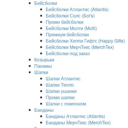
Бейсболки
Бейсболки Атлантис (Atlantis)
Бейсболки Солс (Sol's)
Промо бейсболки
Бейсболки Молти (Molti)
Премиум бейсболки
Бейсболки Хеппи Гифтс (Happy Gifts)
Бейсболки МерчТекс (MerchTex)
Бейсболки под заказ
Козырьки
Панамы
Шапки
Шапки Атлантис
Шапки Тепло
Шапки ушанки
Промо шапки
Шапки с помпоном
Банданы
Банданы Атлантис (Atlantis)
Банданы МерчТекс (MerchTex)