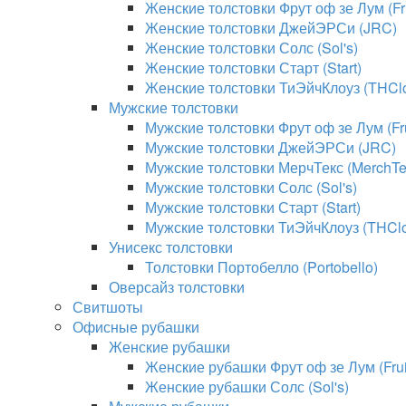
Женские толстовки Фрут оф зе Лум (Fru
Женские толстовки ДжейЭРСи (JRC)
Женские толстовки Солс (Sol's)
Женские толстовки Старт (Start)
Женские толстовки ТиЭйчКлоуз (THClo
Мужские толстовки
Мужские толстовки Фрут оф зе Лум (Fru
Мужские толстовки ДжейЭРСи (JRC)
Мужские толстовки МерчТекс (MerchTe
Мужские толстовки Солс (Sol's)
Мужские толстовки Старт (Start)
Мужские толстовки ТиЭйчКлоуз (THClo
Унисекс толстовки
Толстовки Портобелло (Portobello)
Оверсайз толстовки
Свитшоты
Офисные рубашки
Женские рубашки
Женские рубашки Фрут оф зе Лум (Fruit
Женские рубашки Солс (Sol's)