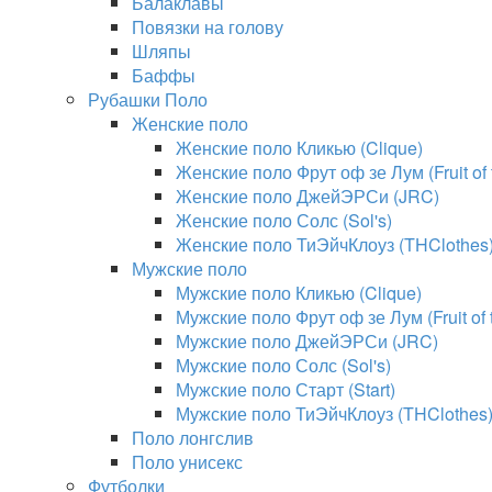
Балаклавы
Повязки на голову
Шляпы
Баффы
Рубашки Поло
Женские поло
Женские поло Кликью (Clique)
Женские поло Фрут оф зе Лум (Fruit of
Женские поло ДжейЭРСи (JRC)
Женские поло Солс (Sol's)
Женские поло ТиЭйчКлоуз (THClothes
Мужские поло
Мужские поло Кликью (Clique)
Мужские поло Фрут оф зе Лум (Fruit of
Мужские поло ДжейЭРСи (JRC)
Мужские поло Солс (Sol's)
Мужские поло Старт (Start)
Мужские поло ТиЭйчКлоуз (THClothes
Поло лонгслив
Поло унисекс
Футболки