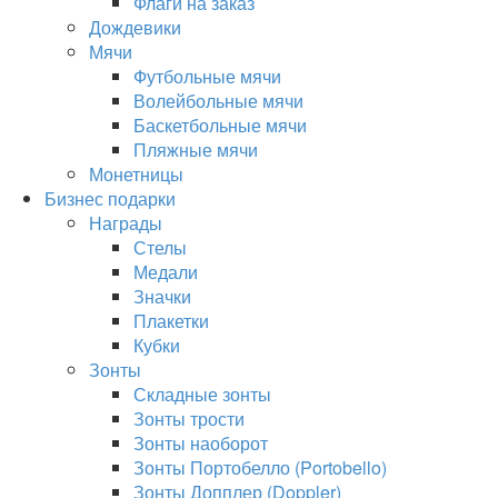
Флаги на заказ
Дождевики
Мячи
Футбольные мячи
Волейбольные мячи
Баскетбольные мячи
Пляжные мячи
Монетницы
Бизнес подарки
Награды
Стелы
Медали
Значки
Плакетки
Кубки
Зонты
Складные зонты
Зонты трости
Зонты наоборот
Зонты Портобелло (Portobello)
Зонты Допплер (Doppler)