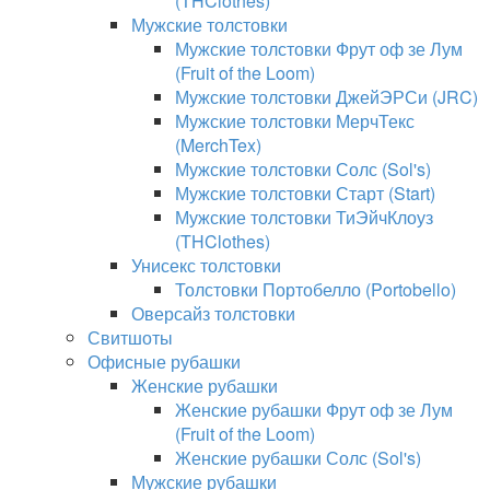
(THClothes)
Мужские толстовки
Мужские толстовки Фрут оф зе Лум
(Fruit of the Loom)
Мужские толстовки ДжейЭРСи (JRC)
Мужские толстовки МерчТекс
(MerchTex)
Мужские толстовки Солс (Sol's)
Мужские толстовки Старт (Start)
Мужские толстовки ТиЭйчКлоуз
(THClothes)
Унисекс толстовки
Толстовки Портобелло (Portobello)
Оверсайз толстовки
Свитшоты
Офисные рубашки
Женские рубашки
Женские рубашки Фрут оф зе Лум
(Fruit of the Loom)
Женские рубашки Солс (Sol's)
Мужские рубашки