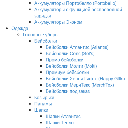
Аккумуляторы Портобелло (Portobello)
Аккумуляторы с функцией беспроводной
зарядки
Аккумуляторы Эконом
Одежда
Головные уборы
Бейсболки
Бейсболки Атлантис (Atlantis)
Бейсболки Солс (Sol's)
Промо бейсболки
Бейсболки Молти (Molti)
Премиум бейсболки
Бейсболки Хеппи Гифтс (Happy Gifts)
Бейсболки МерчТекс (MerchTex)
Бейсболки под заказ
Козырьки
Панамы
Шапки
Шапки Атлантис
Шапки Тепло