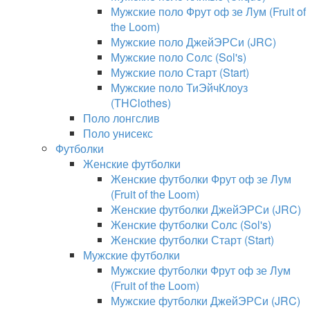
Мужские поло Фрут оф зе Лум (Fruit of
the Loom)
Мужские поло ДжейЭРСи (JRC)
Мужские поло Солс (Sol's)
Мужские поло Старт (Start)
Мужские поло ТиЭйчКлоуз
(THClothes)
Поло лонгслив
Поло унисекс
Футболки
Женские футболки
Женские футболки Фрут оф зе Лум
(Fruit of the Loom)
Женские футболки ДжейЭРСи (JRC)
Женские футболки Солс (Sol's)
Женские футболки Старт (Start)
Мужские футболки
Мужские футболки Фрут оф зе Лум
(Fruit of the Loom)
Мужские футболки ДжейЭРСи (JRC)