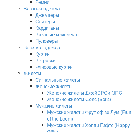
Ремни
Вязаная одежда
Джемперы
Свитеры
Кардиганы
Вязаные комплекты
Пуловеры
Верхняя одежда
Куртки
Ветровки
Флисовые куртки
Жилеты
Сигнальные жилеты
Женские жилеты
Женские жилеты ДжейЭРСи (JRC)
Женские жилеты Солс (Sol's)
Мужские жилеты
Мужские жилеты Фрут оф зе Лум (Fruit
of the Loom)
Мужские жилеты Хеппи Гифтс (Happy
Gifts)