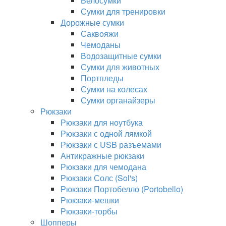
Велосумки
Сумки для тренировки
Дорожные сумки
Саквояжи
Чемоданы
Водозащитные сумки
Сумки для животных
Портпледы
Сумки на колесах
Сумки органайзеры
Рюкзаки
Рюкзаки для ноутбука
Рюкзаки с одной лямкой
Рюкзаки с USB разъемами
Антикражные рюкзаки
Рюкзаки для чемодана
Рюкзаки Солс (Sol's)
Рюкзаки Портобелло (Portobello)
Рюкзаки-мешки
Рюкзаки-торбы
Шопперы