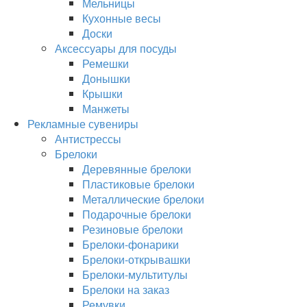
Мельницы
Кухонные весы
Доски
Аксессуары для посуды
Ремешки
Донышки
Крышки
Манжеты
Рекламные сувениры
Антистрессы
Брелоки
Деревянные брелоки
Пластиковые брелоки
Металлические брелоки
Подарочные брелоки
Резиновые брелоки
Брелоки-фонарики
Брелоки-открывашки
Брелоки-мультитулы
Брелоки на заказ
Ремувки