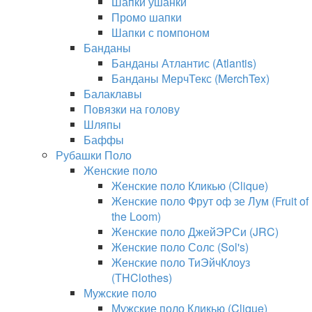
Шапки ушанки
Промо шапки
Шапки с помпоном
Банданы
Банданы Атлантис (Atlantis)
Банданы МерчТекс (MerchTex)
Балаклавы
Повязки на голову
Шляпы
Баффы
Рубашки Поло
Женские поло
Женские поло Кликью (Clique)
Женские поло Фрут оф зе Лум (Fruit of
the Loom)
Женские поло ДжейЭРСи (JRC)
Женские поло Солс (Sol's)
Женские поло ТиЭйчКлоуз
(THClothes)
Мужские поло
Мужские поло Кликью (Clique)