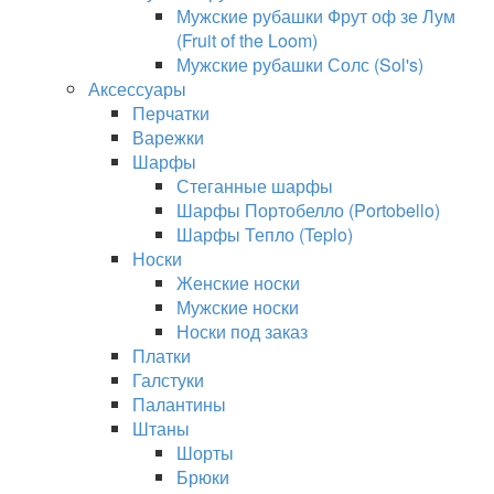
Мужские рубашки Фрут оф зе Лум
(Fruit of the Loom)
Мужские рубашки Солс (Sol's)
Аксессуары
Перчатки
Варежки
Шарфы
Стеганные шарфы
Шарфы Портобелло (Portobello)
Шарфы Тепло (Teplo)
Носки
Женские носки
Мужские носки
Носки под заказ
Платки
Галстуки
Палантины
Штаны
Шорты
Брюки