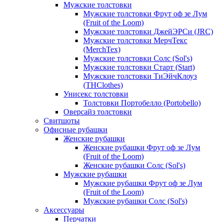
Мужские толстовки
Мужские толстовки Фрут оф зе Лум
(Fruit of the Loom)
Мужские толстовки ДжейЭРСи (JRC)
Мужские толстовки МерчТекс
(MerchTex)
Мужские толстовки Солс (Sol's)
Мужские толстовки Старт (Start)
Мужские толстовки ТиЭйчКлоуз
(THClothes)
Унисекс толстовки
Толстовки Портобелло (Portobello)
Оверсайз толстовки
Свитшоты
Офисные рубашки
Женские рубашки
Женские рубашки Фрут оф зе Лум
(Fruit of the Loom)
Женские рубашки Солс (Sol's)
Мужские рубашки
Мужские рубашки Фрут оф зе Лум
(Fruit of the Loom)
Мужские рубашки Солс (Sol's)
Аксессуары
Перчатки