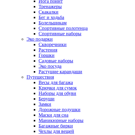
Йога поинт
Тренажеры
Скакалки
Бег и ходьба
Болельщикам
Спортивные полотенца
Спортивные наборы
Эко подарки
Скворечники
Растения
Горшки
Садовые наборы
Эко посуда
Растущие карандаши
Путешествия
Весы для багажа
Крючки для сумок
Наборы для обуви
Беруши
Замки
Дорожные подушки
Маски для сна
Маникюрные наборы
Багажные бирки
Чехлы для вещей