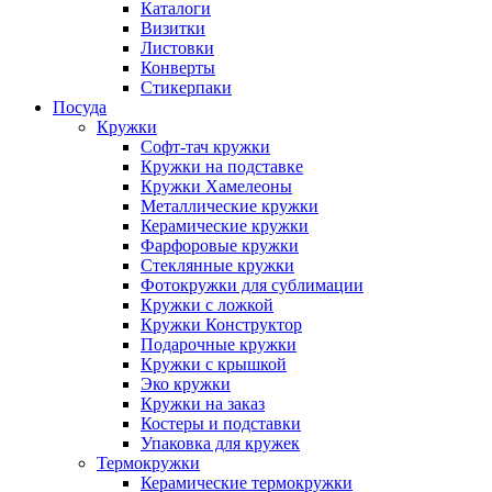
Каталоги
Визитки
Листовки
Конверты
Стикерпаки
Посуда
Кружки
Софт-тач кружки
Кружки на подставке
Кружки Хамелеоны
Металлические кружки
Керамические кружки
Фарфоровые кружки
Стеклянные кружки
Фотокружки для сублимации
Кружки с ложкой
Кружки Конструктор
Подарочные кружки
Кружки с крышкой
Эко кружки
Кружки на заказ
Костеры и подставки
Упаковка для кружек
Термокружки
Керамические термокружки