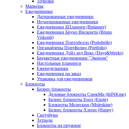
Точилки
Маркеры
Ежедневники
Датированные ежедневники
Недатированные ежедневники
Ежедневники БПланнер (Bplanner)
Ежедневники Бруно Висконти (Bruno
Viskonti)
Ежедневники Портобелло (Portobello)
Органайзеры Портфолио (Portfolio)
Ежедневники Дэйз энд Викс (Days&Weeks)
Бюджетные ежедневники "Эконом"
Настольные планинги
Еженедельники
Ежедневники на заказ
Упаковка для ежедневников
Блокноты
Бизнес блокноты
Деловые блокноты СинкМи (thINKme)
Бизнес блокноты Енот (Enote)
Блокноты Молескин (Moleskine)
Бизнес блокноты Хэппи (Happy)
Скетчбуки
Тетради
Блокноты на пружине