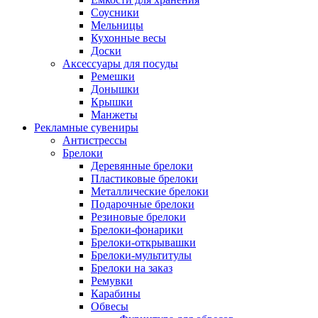
Соусники
Мельницы
Кухонные весы
Доски
Аксессуары для посуды
Ремешки
Донышки
Крышки
Манжеты
Рекламные сувениры
Антистрессы
Брелоки
Деревянные брелоки
Пластиковые брелоки
Металлические брелоки
Подарочные брелоки
Резиновые брелоки
Брелоки-фонарики
Брелоки-открывашки
Брелоки-мультитулы
Брелоки на заказ
Ремувки
Карабины
Обвесы