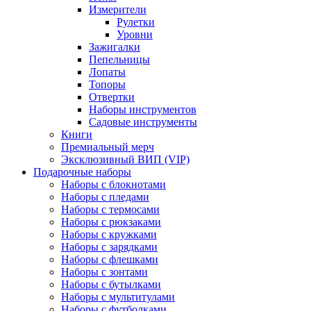
Измерители
Рулетки
Уровни
Зажигалки
Пепельницы
Лопаты
Топоры
Отвертки
Наборы инструментов
Садовые инструменты
Книги
Премиальный мерч
Эксклюзивный ВИП (VIP)
Подарочные наборы
Наборы с блокнотами
Наборы с пледами
Наборы с термосами
Наборы с рюкзаками
Наборы с кружками
Наборы с зарядками
Наборы с флешками
Наборы с зонтами
Наборы с бутылками
Наборы с мультитулами
Наборы с футболками