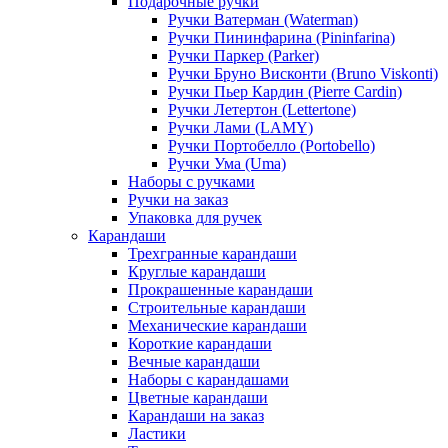
Подарочные ручки
Ручки Ватерман (Waterman)
Ручки Пининфарина (Pininfarina)
Ручки Паркер (Parker)
Ручки Бруно Висконти (Bruno Viskonti)
Ручки Пьер Кардин (Pierre Cardin)
Ручки Летертон (Lettertone)
Ручки Лами (LAMY)
Ручки Портобелло (Portobello)
Ручки Ума (Uma)
Наборы с ручками
Ручки на заказ
Упаковка для ручек
Карандаши
Трехгранные карандаши
Круглые карандаши
Прокрашенные карандаши
Строительные карандаши
Механические карандаши
Короткие карандаши
Вечные карандаши
Наборы с карандашами
Цветные карандаши
Карандаши на заказ
Ластики