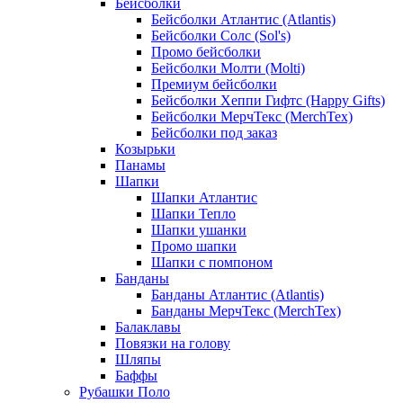
Бейсболки
Бейсболки Атлантис (Atlantis)
Бейсболки Солс (Sol's)
Промо бейсболки
Бейсболки Молти (Molti)
Премиум бейсболки
Бейсболки Хеппи Гифтс (Happy Gifts)
Бейсболки МерчТекс (MerchTex)
Бейсболки под заказ
Козырьки
Панамы
Шапки
Шапки Атлантис
Шапки Тепло
Шапки ушанки
Промо шапки
Шапки с помпоном
Банданы
Банданы Атлантис (Atlantis)
Банданы МерчТекс (MerchTex)
Балаклавы
Повязки на голову
Шляпы
Баффы
Рубашки Поло