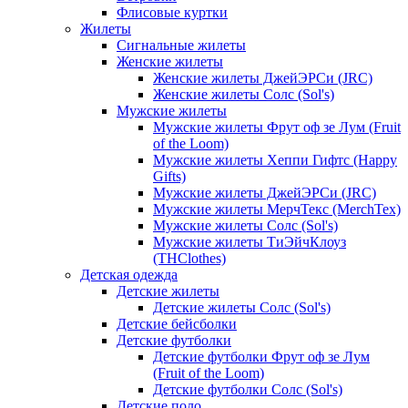
Флисовые куртки
Жилеты
Сигнальные жилеты
Женские жилеты
Женские жилеты ДжейЭРСи (JRC)
Женские жилеты Солс (Sol's)
Мужские жилеты
Мужские жилеты Фрут оф зе Лум (Fruit
of the Loom)
Мужские жилеты Хеппи Гифтс (Happy
Gifts)
Мужские жилеты ДжейЭРСи (JRC)
Мужские жилеты МерчТекс (MerchTex)
Мужские жилеты Солс (Sol's)
Мужские жилеты ТиЭйчКлоуз
(THClothes)
Детская одежда
Детские жилеты
Детские жилеты Солс (Sol's)
Детские бейсболки
Детские футболки
Детские футболки Фрут оф зе Лум
(Fruit of the Loom)
Детские футболки Солс (Sol's)
Детские поло