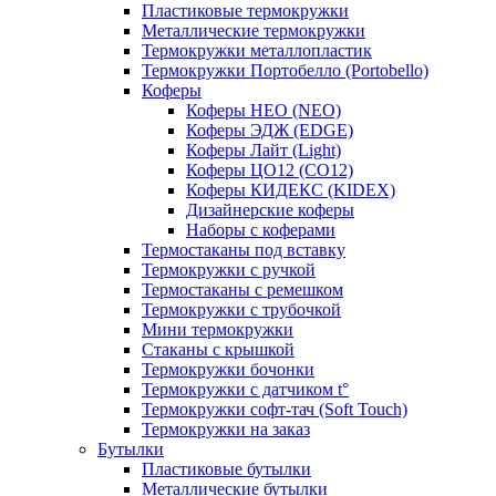
Пластиковые термокружки
Металлические термокружки
Термокружки металлопластик
Термокружки Портобелло (Portobello)
Коферы
Коферы НЕО (NEO)
Коферы ЭДЖ (EDGE)
Коферы Лайт (Light)
Коферы ЦО12 (CO12)
Коферы КИДЕКС (KIDEX)
Дизайнерские коферы
Наборы с коферами
Термостаканы под вставку
Термокружки с ручкой
Термостаканы с ремешком
Термокружки с трубочкой
Мини термокружки
Стаканы с крышкой
Термокружки бочонки
Термокружки с датчиком t°
Термокружки софт-тач (Soft Touch)
Термокружки на заказ
Бутылки
Пластиковые бутылки
Металлические бутылки