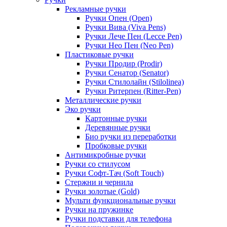
Рекламные ручки
Ручки Опен (Open)
Ручки Вива (Viva Pens)
Ручки Лече Пен (Lecce Pen)
Ручки Нео Пен (Neo Pen)
Пластиковые ручки
Ручки Продир (Prodir)
Ручки Сенатор (Senator)
Ручки Стилолайн (Stilolinea)
Ручки Ритерпен (Ritter-Pen)
Металлические ручки
Эко ручки
Картонные ручки
Деревянные ручки
Био ручки из переработки
Пробковые ручки
Антимикробные ручки
Ручки со стилусом
Ручки Софт-Тач (Soft Touch)
Стержни и чернила
Ручки золотые (Gold)
Мульти функциональные ручки
Ручки на пружинке
Ручки подставки для телефона