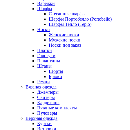
Варежки
Шарфы
Стеганные шарфы
Шарфы Портобелло (Portobello)
Шарфы Тепло (Teplo)
Носки
Женские носки
Мужские носки
Носки под заказ
Платки
Галстуки
Палантины
Штаны
Шорты
Брюки
Ремни
Вязаная одежда
Джемперы
Свитеры
Кардиганы
Вязаные комплекты
Пуловеры
Верхняя одежда
Куртки
Ветровки