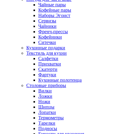
Чайные пары
Кофейные пары
Наборы Эгоист
Сервизы
Чайники
Френч-прессы
Кофейники
Ситечки
Кухонные подарки
Текстиль для кухни
Салфетки
Прихватки
Скатерти
Фартуки
Кухонные полотенца
Столовые приборы
Вилки
Ложки
Ножи
Щипцы
Лопатки
Термометры
Тарелки
Подносы
Емкости для хранения