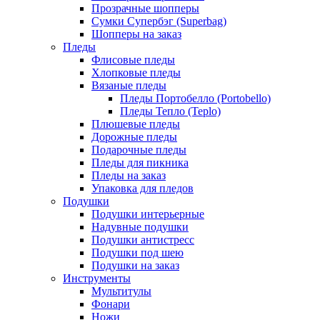
Прозрачные шопперы
Сумки Супербэг (Superbag)
Шопперы на заказ
Пледы
Флисовые пледы
Хлопковые пледы
Вязаные пледы
Пледы Портобелло (Portobello)
Пледы Тепло (Teplo)
Плюшевые пледы
Дорожные пледы
Подарочные пледы
Пледы для пикника
Пледы на заказ
Упаковка для пледов
Подушки
Подушки интерьерные
Надувные подушки
Подушки антистресс
Подушки под шею
Подушки на заказ
Инструменты
Мультитулы
Фонари
Ножи