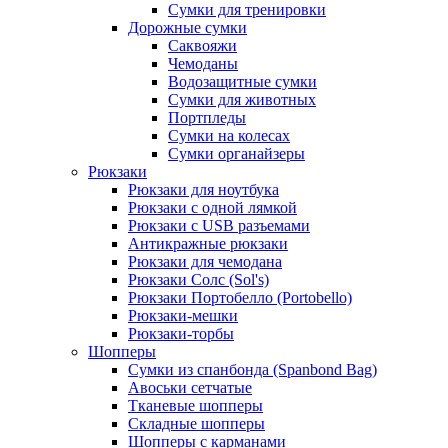
Сумки для тренировки
Дорожные сумки
Саквояжи
Чемоданы
Водозащитные сумки
Сумки для животных
Портпледы
Сумки на колесах
Сумки органайзеры
Рюкзаки
Рюкзаки для ноутбука
Рюкзаки с одной лямкой
Рюкзаки с USB разъемами
Антикражные рюкзаки
Рюкзаки для чемодана
Рюкзаки Солс (Sol's)
Рюкзаки Портобелло (Portobello)
Рюкзаки-мешки
Рюкзаки-торбы
Шопперы
Сумки из спанбонда (Spanbond Bag)
Авоськи сетчатые
Тканевые шопперы
Складные шопперы
Шопперы с карманами