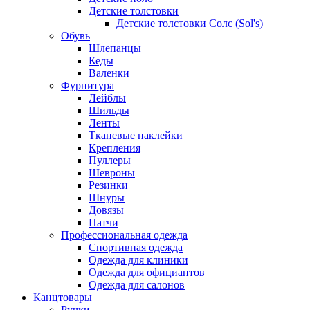
Детские толстовки
Детские толстовки Солс (Sol's)
Обувь
Шлепанцы
Кеды
Валенки
Фурнитура
Лейблы
Шильды
Ленты
Тканевые наклейки
Крепления
Пуллеры
Шевроны
Резинки
Шнуры
Довязы
Патчи
Профессиональная одежда
Спортивная одежда
Одежда для клиники
Одежда для официантов
Одежда для салонов
Канцтовары
Ручки