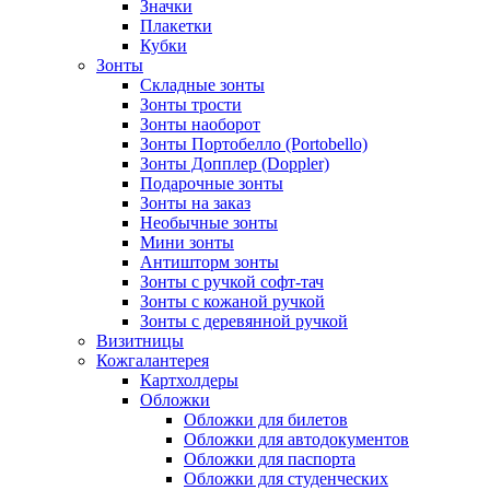
Значки
Плакетки
Кубки
Зонты
Складные зонты
Зонты трости
Зонты наоборот
Зонты Портобелло (Portobello)
Зонты Допплер (Doppler)
Подарочные зонты
Зонты на заказ
Необычные зонты
Мини зонты
Антишторм зонты
Зонты с ручкой софт-тач
Зонты с кожаной ручкой
Зонты с деревянной ручкой
Визитницы
Кожгалантерея
Картхолдеры
Обложки
Обложки для билетов
Обложки для автодокументов
Обложки для паспорта
Обложки для студенческих