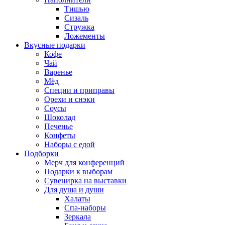
Тишью
Сизаль
Стружка
Ложементы
Вкусные подарки
Кофе
Чай
Варенье
Мёд
Специи и приправы
Орехи и снэки
Соусы
Шоколад
Печенье
Конфеты
Наборы с едой
Подборки
Мерч для конференций
Подарки к выборам
Сувенирка на выставки
Для душа и души
Халаты
Спа-наборы
Зеркала