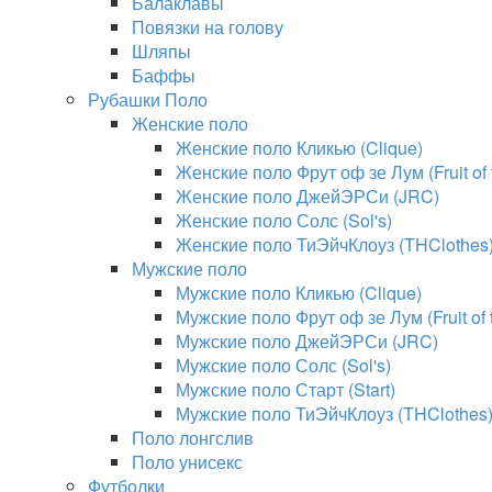
Балаклавы
Повязки на голову
Шляпы
Баффы
Рубашки Поло
Женские поло
Женские поло Кликью (Clique)
Женские поло Фрут оф зе Лум (Fruit of
Женские поло ДжейЭРСи (JRC)
Женские поло Солс (Sol's)
Женские поло ТиЭйчКлоуз (THClothes
Мужские поло
Мужские поло Кликью (Clique)
Мужские поло Фрут оф зе Лум (Fruit of
Мужские поло ДжейЭРСи (JRC)
Мужские поло Солс (Sol's)
Мужские поло Старт (Start)
Мужские поло ТиЭйчКлоуз (THClothes
Поло лонгслив
Поло унисекс
Футболки