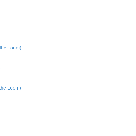
 the Loom)
)
 the Loom)
)