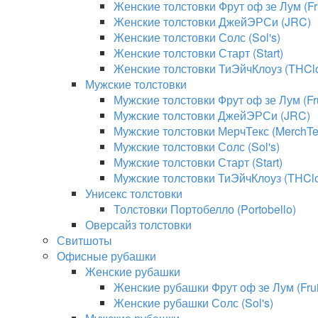
Женские толстовки Фрут оф зе Лум (Fru
Женские толстовки ДжейЭРСи (JRC)
Женские толстовки Солс (Sol's)
Женские толстовки Старт (Start)
Женские толстовки ТиЭйчКлоуз (THClo
Мужские толстовки
Мужские толстовки Фрут оф зе Лум (Fru
Мужские толстовки ДжейЭРСи (JRC)
Мужские толстовки МерчТекс (MerchTe
Мужские толстовки Солс (Sol's)
Мужские толстовки Старт (Start)
Мужские толстовки ТиЭйчКлоуз (THClo
Унисекс толстовки
Толстовки Портобелло (Portobello)
Оверсайз толстовки
Свитшоты
Офисные рубашки
Женские рубашки
Женские рубашки Фрут оф зе Лум (Fruit
Женские рубашки Солс (Sol's)