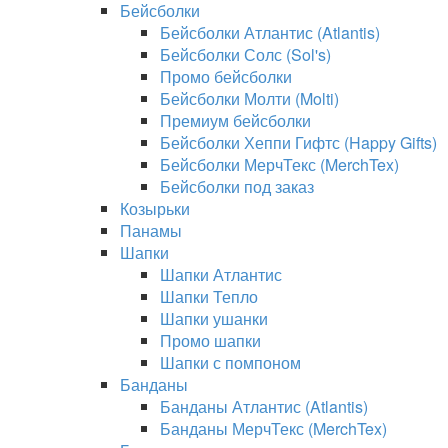
Бейсболки
Бейсболки Атлантис (Atlantis)
Бейсболки Солс (Sol's)
Промо бейсболки
Бейсболки Молти (Molti)
Премиум бейсболки
Бейсболки Хеппи Гифтс (Happy Gifts)
Бейсболки МерчТекс (MerchTex)
Бейсболки под заказ
Козырьки
Панамы
Шапки
Шапки Атлантис
Шапки Тепло
Шапки ушанки
Промо шапки
Шапки с помпоном
Банданы
Банданы Атлантис (Atlantis)
Банданы МерчТекс (MerchTex)