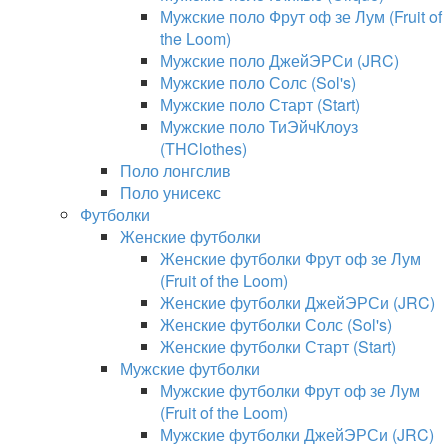
Мужские поло Фрут оф зе Лум (Fruit of
the Loom)
Мужские поло ДжейЭРСи (JRC)
Мужские поло Солс (Sol's)
Мужские поло Старт (Start)
Мужские поло ТиЭйчКлоуз
(THClothes)
Поло лонгслив
Поло унисекс
Футболки
Женские футболки
Женские футболки Фрут оф зе Лум
(Fruit of the Loom)
Женские футболки ДжейЭРСи (JRC)
Женские футболки Солс (Sol's)
Женские футболки Старт (Start)
Мужские футболки
Мужские футболки Фрут оф зе Лум
(Fruit of the Loom)
Мужские футболки ДжейЭРСи (JRC)