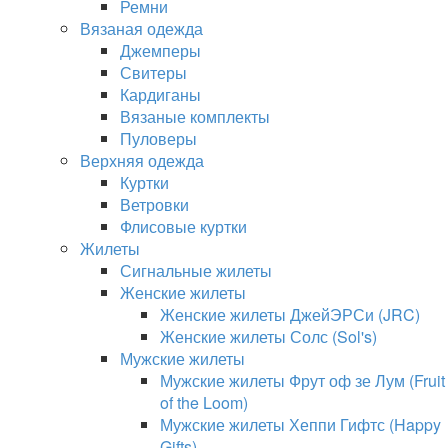
Ремни
Вязаная одежда
Джемперы
Свитеры
Кардиганы
Вязаные комплекты
Пуловеры
Верхняя одежда
Куртки
Ветровки
Флисовые куртки
Жилеты
Сигнальные жилеты
Женские жилеты
Женские жилеты ДжейЭРСи (JRC)
Женские жилеты Солс (Sol's)
Мужские жилеты
Мужские жилеты Фрут оф зе Лум (Fruit
of the Loom)
Мужские жилеты Хеппи Гифтс (Happy
Gifts)