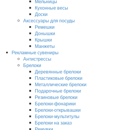
Мельницы
Кухонные весы
Доски
Аксессуары для посуды
Ремешки
Донышки
Крышки
Манжеты
Рекламные сувениры
Антистрессы
Брелоки
Деревянные брелоки
Пластиковые брелоки
Металлические брелоки
Подарочные брелоки
Резиновые брелоки
Брелоки-фонарики
Брелоки-открывашки
Брелоки-мультитулы
Брелоки на заказ
Ремувки