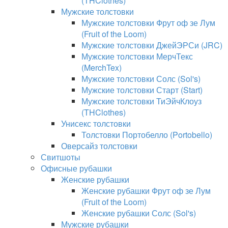
(THClothes)
Мужские толстовки
Мужские толстовки Фрут оф зе Лум
(Fruit of the Loom)
Мужские толстовки ДжейЭРСи (JRC)
Мужские толстовки МерчТекс
(MerchTex)
Мужские толстовки Солс (Sol's)
Мужские толстовки Старт (Start)
Мужские толстовки ТиЭйчКлоуз
(THClothes)
Унисекс толстовки
Толстовки Портобелло (Portobello)
Оверсайз толстовки
Свитшоты
Офисные рубашки
Женские рубашки
Женские рубашки Фрут оф зе Лум
(Fruit of the Loom)
Женские рубашки Солс (Sol's)
Мужские рубашки