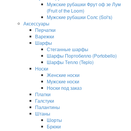
Мужские рубашки Фрут оф зе Лум
(Fruit of the Loom)
Мужские рубашки Солс (Sol's)
Аксессуары
Перчатки
Варежки
Шарфы
Стеганные шарфы
Шарфы Портобелло (Portobello)
Шарфы Тепло (Teplo)
Носки
Женские носки
Мужские носки
Носки под заказ
Платки
Галстуки
Палантины
Штаны
Шорты
Брюки