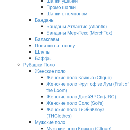
Шапки ушанки
Промо шапки
Шапки с помпоном
Банданы
Банданы Атлантис (Atlantis)
Банданы МерчТекс (MerchTex)
Балаклавы
Повязки на голову
Шляпы
Баффы
Рубашки Поло
Женские поло
Женские поло Кликью (Clique)
Женские поло Фрут оф зе Лум (Fruit of
the Loom)
Женские поло ДжейЭРСи (JRC)
Женские поло Солс (Sol's)
Женские поло ТиЭйчКлоуз
(THClothes)
Мужские поло
Мужские поло Кликью (Clique)