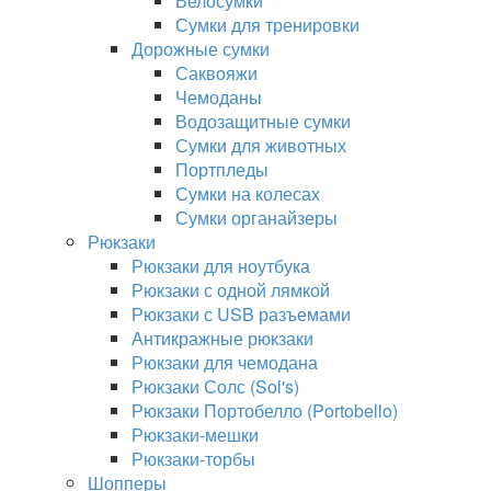
Велосумки
Сумки для тренировки
Дорожные сумки
Саквояжи
Чемоданы
Водозащитные сумки
Сумки для животных
Портпледы
Сумки на колесах
Сумки органайзеры
Рюкзаки
Рюкзаки для ноутбука
Рюкзаки с одной лямкой
Рюкзаки с USB разъемами
Антикражные рюкзаки
Рюкзаки для чемодана
Рюкзаки Солс (Sol's)
Рюкзаки Портобелло (Portobello)
Рюкзаки-мешки
Рюкзаки-торбы
Шопперы