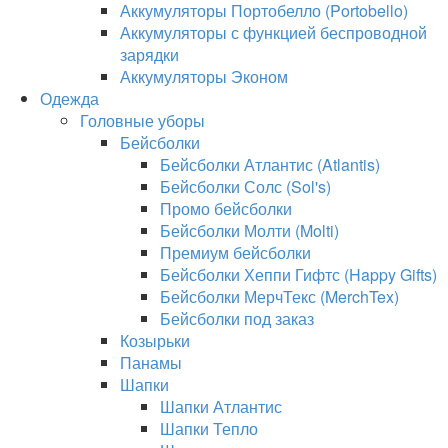
Аккумуляторы Портобелло (Portobello)
Аккумуляторы с функцией беспроводной
зарядки
Аккумуляторы Эконом
Одежда
Головные уборы
Бейсболки
Бейсболки Атлантис (Atlantis)
Бейсболки Солс (Sol's)
Промо бейсболки
Бейсболки Молти (Molti)
Премиум бейсболки
Бейсболки Хеппи Гифтс (Happy Gifts)
Бейсболки МерчТекс (MerchTex)
Бейсболки под заказ
Козырьки
Панамы
Шапки
Шапки Атлантис
Шапки Тепло