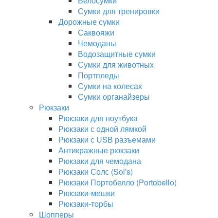
Велосумки
Сумки для тренировки
Дорожные сумки
Саквояжи
Чемоданы
Водозащитные сумки
Сумки для животных
Портпледы
Сумки на колесах
Сумки органайзеры
Рюкзаки
Рюкзаки для ноутбука
Рюкзаки с одной лямкой
Рюкзаки с USB разъемами
Антикражные рюкзаки
Рюкзаки для чемодана
Рюкзаки Солс (Sol's)
Рюкзаки Портобелло (Portobello)
Рюкзаки-мешки
Рюкзаки-торбы
Шопперы