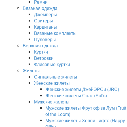
Ремни
Вязаная одежда
Джемперы
Свитеры
Кардиганы
Вязаные комплекты
Пуловеры
Верхняя одежда
Куртки
Ветровки
Флисовые куртки
Жилеты
Сигнальные жилеты
Женские жилеты
Женские жилеты ДжейЭРСи (JRC)
Женские жилеты Солс (Sol's)
Мужские жилеты
Мужские жилеты Фрут оф зе Лум (Fruit
of the Loom)
Мужские жилеты Хеппи Гифтс (Happy
Gifts)