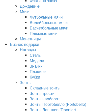
Флаги на заказ
Дождевики
Мячи
Футбольные мячи
Волейбольные мячи
Баскетбольные мячи
Пляжные мячи
Монетницы
Бизнес подарки
Награды
Стелы
Медали
Значки
Плакетки
Кубки
Зонты
Складные зонты
Зонты трости
Зонты наоборот
Зонты Портобелло (Portobello)
Зонты Допплер (Doppler)