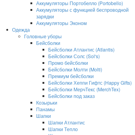
Аккумуляторы Портобелло (Portobello)
Аккумуляторы с функцией беспроводной
зарядки
Аккумуляторы Эконом
Одежда
Головные уборы
Бейсболки
Бейсболки Атлантис (Atlantis)
Бейсболки Солс (Sol's)
Промо бейсболки
Бейсболки Молти (Molti)
Премиум бейсболки
Бейсболки Хеппи Гифтс (Happy Gifts)
Бейсболки МерчТекс (MerchTex)
Бейсболки под заказ
Козырьки
Панамы
Шапки
Шапки Атлантис
Шапки Тепло