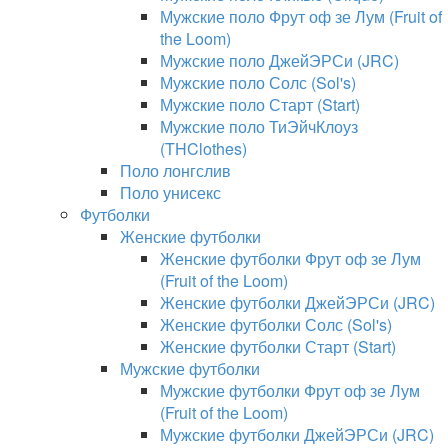
Мужские поло Фрут оф зе Лум (Fruit of
the Loom)
Мужские поло ДжейЭРСи (JRC)
Мужские поло Солс (Sol's)
Мужские поло Старт (Start)
Мужские поло ТиЭйчКлоуз
(THClothes)
Поло лонгслив
Поло унисекс
Футболки
Женские футболки
Женские футболки Фрут оф зе Лум
(Fruit of the Loom)
Женские футболки ДжейЭРСи (JRC)
Женские футболки Солс (Sol's)
Женские футболки Старт (Start)
Мужские футболки
Мужские футболки Фрут оф зе Лум
(Fruit of the Loom)
Мужские футболки ДжейЭРСи (JRC)