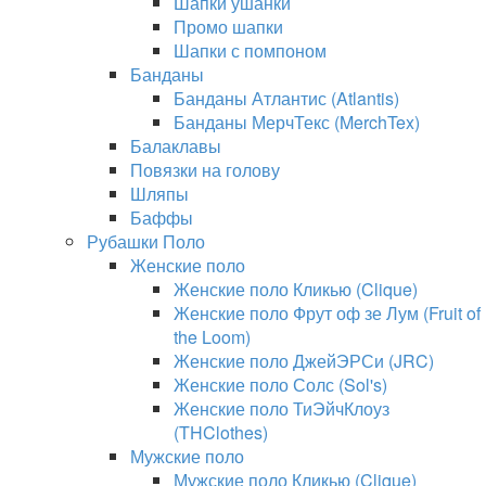
Шапки ушанки
Промо шапки
Шапки с помпоном
Банданы
Банданы Атлантис (Atlantis)
Банданы МерчТекс (MerchTex)
Балаклавы
Повязки на голову
Шляпы
Баффы
Рубашки Поло
Женские поло
Женские поло Кликью (Clique)
Женские поло Фрут оф зе Лум (Fruit of
the Loom)
Женские поло ДжейЭРСи (JRC)
Женские поло Солс (Sol's)
Женские поло ТиЭйчКлоуз
(THClothes)
Мужские поло
Мужские поло Кликью (Clique)