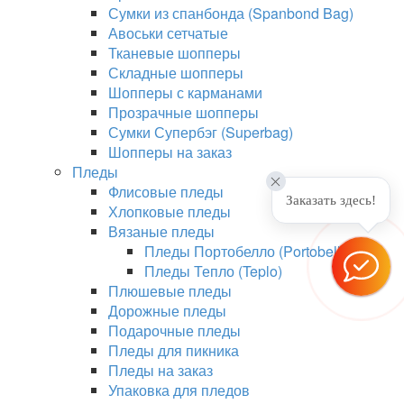
Сумки из спанбонда (Spanbond Bag)
Авоськи сетчатые
Тканевые шопперы
Складные шопперы
Шопперы с карманами
Прозрачные шопперы
Сумки Супербэг (Superbag)
Шопперы на заказ
Пледы
Флисовые пледы
Заказать здесь!
Хлопковые пледы
Вязаные пледы
Пледы Портобелло (Portobello)
Пледы Тепло (Teplo)
Плюшевые пледы
Дорожные пледы
Подарочные пледы
Пледы для пикника
Пледы на заказ
Упаковка для пледов