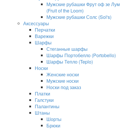
Мужские рубашки Фрут оф зе Лум
(Fruit of the Loom)
Мужские рубашки Солс (Sol's)
Аксессуары
Перчатки
Варежки
Шарфы
Стеганные шарфы
Шарфы Портобелло (Portobello)
Шарфы Тепло (Teplo)
Носки
Женские носки
Мужские носки
Носки под заказ
Платки
Галстуки
Палантины
Штаны
Шорты
Брюки