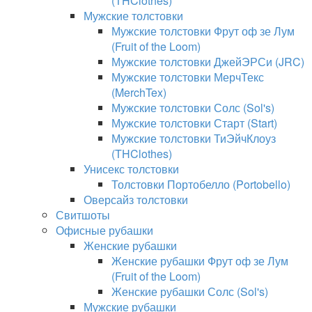
(THClothes)
Мужские толстовки
Мужские толстовки Фрут оф зе Лум
(Fruit of the Loom)
Мужские толстовки ДжейЭРСи (JRC)
Мужские толстовки МерчТекс
(MerchTex)
Мужские толстовки Солс (Sol's)
Мужские толстовки Старт (Start)
Мужские толстовки ТиЭйчКлоуз
(THClothes)
Унисекс толстовки
Толстовки Портобелло (Portobello)
Оверсайз толстовки
Свитшоты
Офисные рубашки
Женские рубашки
Женские рубашки Фрут оф зе Лум
(Fruit of the Loom)
Женские рубашки Солс (Sol's)
Мужские рубашки