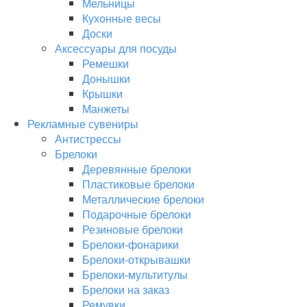
Мельницы
Кухонные весы
Доски
Аксессуары для посуды
Ремешки
Донышки
Крышки
Манжеты
Рекламные сувениры
Антистрессы
Брелоки
Деревянные брелоки
Пластиковые брелоки
Металлические брелоки
Подарочные брелоки
Резиновые брелоки
Брелоки-фонарики
Брелоки-открывашки
Брелоки-мультитулы
Брелоки на заказ
Ремувки