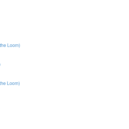
 the Loom)
)
 the Loom)
)