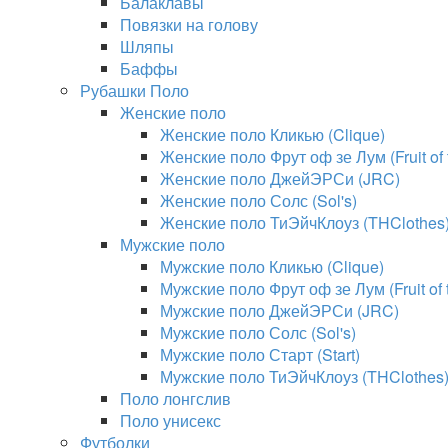
Балаклавы
Повязки на голову
Шляпы
Баффы
Рубашки Поло
Женские поло
Женские поло Кликью (Clique)
Женские поло Фрут оф зе Лум (Fruit of
Женские поло ДжейЭРСи (JRC)
Женские поло Солс (Sol's)
Женские поло ТиЭйчКлоуз (THClothes
Мужские поло
Мужские поло Кликью (Clique)
Мужские поло Фрут оф зе Лум (Fruit of
Мужские поло ДжейЭРСи (JRC)
Мужские поло Солс (Sol's)
Мужские поло Старт (Start)
Мужские поло ТиЭйчКлоуз (THClothes
Поло лонгслив
Поло унисекс
Футболки