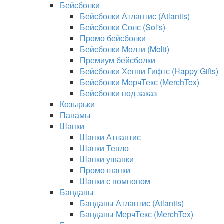
Бейсболки
Бейсболки Атлантис (Atlantis)
Бейсболки Солс (Sol's)
Промо бейсболки
Бейсболки Молти (Molti)
Премиум бейсболки
Бейсболки Хеппи Гифтс (Happy Gifts)
Бейсболки МерчТекс (MerchTex)
Бейсболки под заказ
Козырьки
Панамы
Шапки
Шапки Атлантис
Шапки Тепло
Шапки ушанки
Промо шапки
Шапки с помпоном
Банданы
Банданы Атлантис (Atlantis)
Банданы МерчТекс (MerchTex)