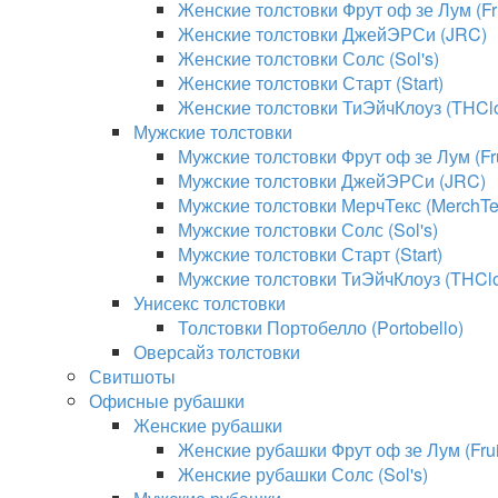
Женские толстовки Фрут оф зе Лум (Fru
Женские толстовки ДжейЭРСи (JRC)
Женские толстовки Солс (Sol's)
Женские толстовки Старт (Start)
Женские толстовки ТиЭйчКлоуз (THClo
Мужские толстовки
Мужские толстовки Фрут оф зе Лум (Fru
Мужские толстовки ДжейЭРСи (JRC)
Мужские толстовки МерчТекс (MerchTe
Мужские толстовки Солс (Sol's)
Мужские толстовки Старт (Start)
Мужские толстовки ТиЭйчКлоуз (THClo
Унисекс толстовки
Толстовки Портобелло (Portobello)
Оверсайз толстовки
Свитшоты
Офисные рубашки
Женские рубашки
Женские рубашки Фрут оф зе Лум (Fruit
Женские рубашки Солс (Sol's)