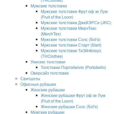
(THClothes)
Мужские толстовки
Мужские толстовки Фрут оф зе Лум
(Fruit of the Loom)
Мужские толстовки ДжейЭРСи (JRC)
Мужские толстовки МерчТекс
(MerchTex)
Мужские толстовки Солс (Sol's)
Мужские толстовки Старт (Start)
Мужские толстовки ТиЭйчКлоуз
(THClothes)
Унисекс толстовки
Толстовки Портобелло (Portobello)
Оверсайз толстовки
Свитшоты
Офисные рубашки
Женские рубашки
Женские рубашки Фрут оф зе Лум
(Fruit of the Loom)
Женские рубашки Солс (Sol's)
Мужские рубашки