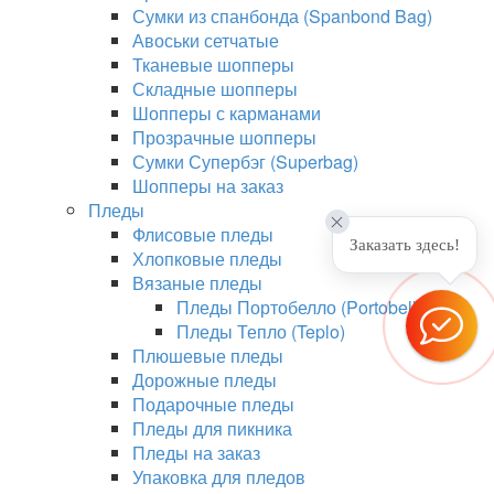
Сумки из спанбонда (Spanbond Bag)
Авоськи сетчатые
Тканевые шопперы
Складные шопперы
Шопперы с карманами
Прозрачные шопперы
Сумки Супербэг (Superbag)
Шопперы на заказ
Пледы
Флисовые пледы
Заказать здесь!
Хлопковые пледы
Вязаные пледы
Пледы Портобелло (Portobello)
Пледы Тепло (Teplo)
Плюшевые пледы
Дорожные пледы
Подарочные пледы
Пледы для пикника
Пледы на заказ
Упаковка для пледов