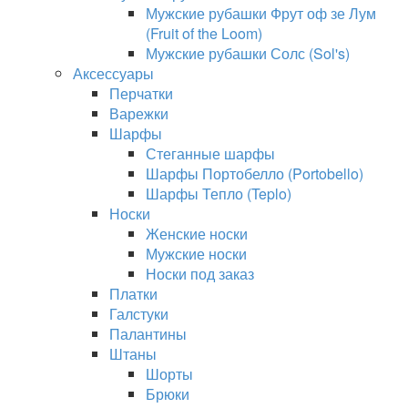
Мужские рубашки Фрут оф зе Лум
(Fruit of the Loom)
Мужские рубашки Солс (Sol's)
Аксессуары
Перчатки
Варежки
Шарфы
Стеганные шарфы
Шарфы Портобелло (Portobello)
Шарфы Тепло (Teplo)
Носки
Женские носки
Мужские носки
Носки под заказ
Платки
Галстуки
Палантины
Штаны
Шорты
Брюки