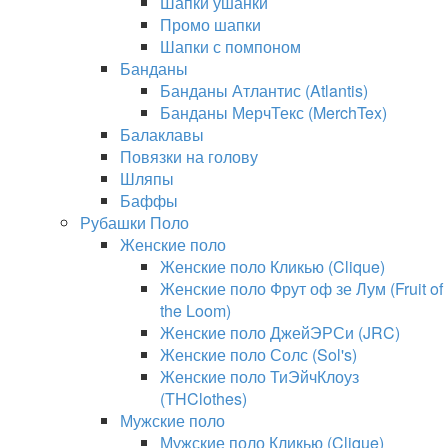
Шапки ушанки
Промо шапки
Шапки с помпоном
Банданы
Банданы Атлантис (Atlantis)
Банданы МерчТекс (MerchTex)
Балаклавы
Повязки на голову
Шляпы
Баффы
Рубашки Поло
Женские поло
Женские поло Кликью (Clique)
Женские поло Фрут оф зе Лум (Fruit of
the Loom)
Женские поло ДжейЭРСи (JRC)
Женские поло Солс (Sol's)
Женские поло ТиЭйчКлоуз
(THClothes)
Мужские поло
Мужские поло Кликью (Clique)