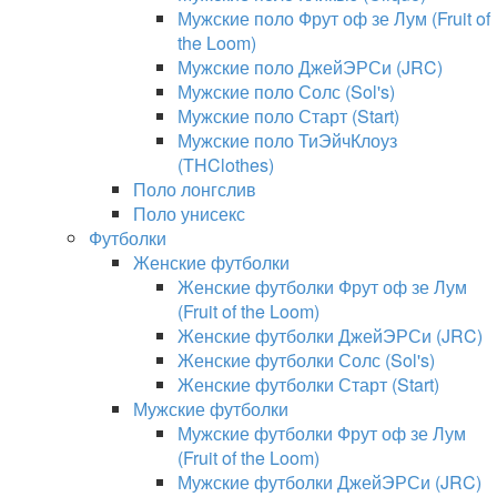
Мужские поло Фрут оф зе Лум (Fruit of
the Loom)
Мужские поло ДжейЭРСи (JRC)
Мужские поло Солс (Sol's)
Мужские поло Старт (Start)
Мужские поло ТиЭйчКлоуз
(THClothes)
Поло лонгслив
Поло унисекс
Футболки
Женские футболки
Женские футболки Фрут оф зе Лум
(Fruit of the Loom)
Женские футболки ДжейЭРСи (JRC)
Женские футболки Солс (Sol's)
Женские футболки Старт (Start)
Мужские футболки
Мужские футболки Фрут оф зе Лум
(Fruit of the Loom)
Мужские футболки ДжейЭРСи (JRC)