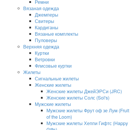
Ремни
Вязаная одежда
Джемперы
Свитеры
Кардиганы
Вязаные комплекты
Пуловеры
Верхняя одежда
Куртки
Ветровки
Флисовые куртки
Жилеты
Сигнальные жилеты
Женские жилеты
Женские жилеты ДжейЭРСи (JRC)
Женские жилеты Солс (Sol's)
Мужские жилеты
Мужские жилеты Фрут оф зе Лум (Fruit
of the Loom)
Мужские жилеты Хеппи Гифтс (Happy
Gifts)