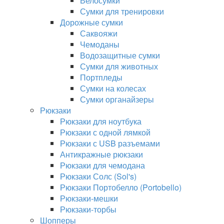
Велосумки
Сумки для тренировки
Дорожные сумки
Саквояжи
Чемоданы
Водозащитные сумки
Сумки для животных
Портпледы
Сумки на колесах
Сумки органайзеры
Рюкзаки
Рюкзаки для ноутбука
Рюкзаки с одной лямкой
Рюкзаки с USB разъемами
Антикражные рюкзаки
Рюкзаки для чемодана
Рюкзаки Солс (Sol's)
Рюкзаки Портобелло (Portobello)
Рюкзаки-мешки
Рюкзаки-торбы
Шопперы