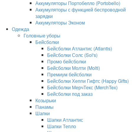
Аккумуляторы Портобелло (Portobello)
Аккумуляторы с функцией беспроводной
зарядки
Аккумуляторы Эконом
Одежда
Головные уборы
Бейсболки
Бейсболки Атлантис (Atlantis)
Бейсболки Солс (Sol's)
Промо бейсболки
Бейсболки Молти (Molti)
Премиум бейсболки
Бейсболки Хеппи Гифтс (Happy Gifts)
Бейсболки МерчТекс (MerchTex)
Бейсболки под заказ
Козырьки
Панамы
Шапки
Шапки Атлантис
Шапки Тепло