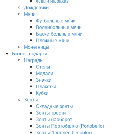
Флаги на заказ
Дождевики
Мячи
Футбольные мячи
Волейбольные мячи
Баскетбольные мячи
Пляжные мячи
Монетницы
Бизнес подарки
Награды
Стелы
Медали
Значки
Плакетки
Кубки
Зонты
Складные зонты
Зонты трости
Зонты наоборот
Зонты Портобелло (Portobello)
Зонты Допплер (Doppler)