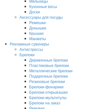
Мельницы
Кухонные весы
Доски
Аксессуары для посуды
Ремешки
Донышки
Крышки
Манжеты
Рекламные сувениры
Антистрессы
Брелоки
Деревянные брелоки
Пластиковые брелоки
Металлические брелоки
Подарочные брелоки
Резиновые брелоки
Брелоки-фонарики
Брелоки-открывашки
Брелоки-мультитулы
Брелоки на заказ
Ремувки