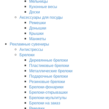
Мельницы
Кухонные весы
Доски
Аксессуары для посуды
Ремешки
Донышки
Крышки
Манжеты
Рекламные сувениры
Антистрессы
Брелоки
Деревянные брелоки
Пластиковые брелоки
Металлические брелоки
Подарочные брелоки
Резиновые брелоки
Брелоки-фонарики
Брелоки-открывашки
Брелоки-мультитулы
Брелоки на заказ
Ремувки