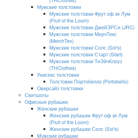
(THClothes)
Мужские толстовки
Мужские толстовки Фрут оф зе Лум
(Fruit of the Loom)
Мужские толстовки ДжейЭРСи (JRC)
Мужские толстовки МерчТекс
(MerchTex)
Мужские толстовки Солс (Sol's)
Мужские толстовки Старт (Start)
Мужские толстовки ТиЭйчКлоуз
(THClothes)
Унисекс толстовки
Толстовки Портобелло (Portobello)
Оверсайз толстовки
Свитшоты
Офисные рубашки
Женские рубашки
Женские рубашки Фрут оф зе Лум
(Fruit of the Loom)
Женские рубашки Солс (Sol's)
Мужские рубашки