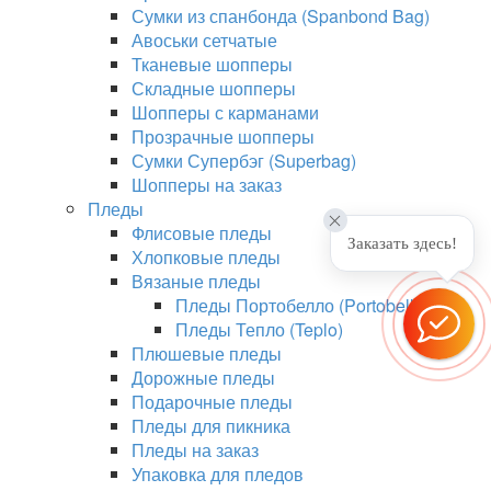
Сумки из спанбонда (Spanbond Bag)
Авоськи сетчатые
Тканевые шопперы
Складные шопперы
Шопперы с карманами
Прозрачные шопперы
Сумки Супербэг (Superbag)
Шопперы на заказ
Пледы
Флисовые пледы
Заказать здесь!
Хлопковые пледы
Вязаные пледы
Пледы Портобелло (Portobello)
Пледы Тепло (Teplo)
Плюшевые пледы
Дорожные пледы
Подарочные пледы
Пледы для пикника
Пледы на заказ
Упаковка для пледов