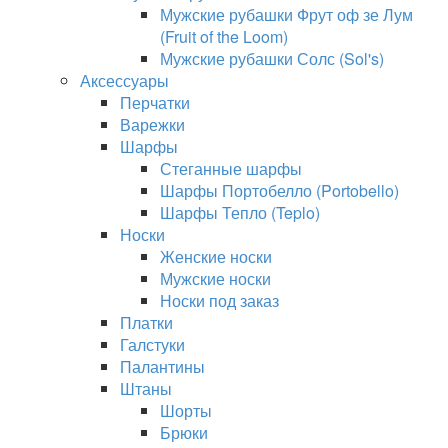
Мужские рубашки Фрут оф зе Лум
(Fruit of the Loom)
Мужские рубашки Солс (Sol's)
Аксессуары
Перчатки
Варежки
Шарфы
Стеганные шарфы
Шарфы Портобелло (Portobello)
Шарфы Тепло (Teplo)
Носки
Женские носки
Мужские носки
Носки под заказ
Платки
Галстуки
Палантины
Штаны
Шорты
Брюки