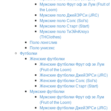
Мужские поло Фрут оф зе Лум (Fruit of
the Loom)
Мужские поло ДжейЭРСи (JRC)
Мужские поло Солс (Sol's)
Мужские поло Старт (Start)
Мужские поло ТиЭйчКлоуз
(THClothes)
Поло лонгслив
Поло унисекс
Футболки
Женские футболки
Женские футболки Фрут оф зе Лум
(Fruit of the Loom)
Женские футболки ДжейЭРСи (JRC)
Женские футболки Солс (Sol's)
Женские футболки Старт (Start)
Мужские футболки
Мужские футболки Фрут оф зе Лум
(Fruit of the Loom)
Мужские футболки ДжейЭРСи (JRC)