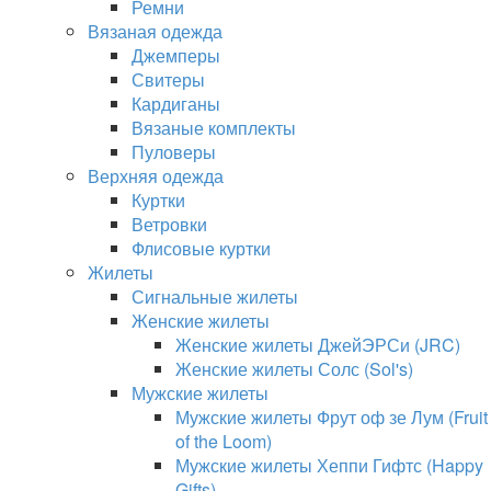
Ремни
Вязаная одежда
Джемперы
Свитеры
Кардиганы
Вязаные комплекты
Пуловеры
Верхняя одежда
Куртки
Ветровки
Флисовые куртки
Жилеты
Сигнальные жилеты
Женские жилеты
Женские жилеты ДжейЭРСи (JRC)
Женские жилеты Солс (Sol's)
Мужские жилеты
Мужские жилеты Фрут оф зе Лум (Fruit
of the Loom)
Мужские жилеты Хеппи Гифтс (Happy
Gifts)