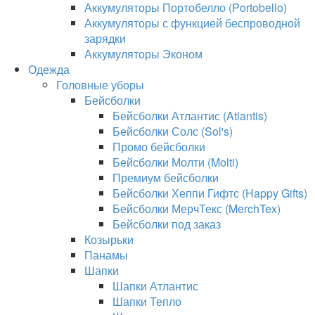
Аккумуляторы Портобелло (Portobello)
Аккумуляторы с функцией беспроводной
зарядки
Аккумуляторы Эконом
Одежда
Головные уборы
Бейсболки
Бейсболки Атлантис (Atlantis)
Бейсболки Солс (Sol's)
Промо бейсболки
Бейсболки Молти (Molti)
Премиум бейсболки
Бейсболки Хеппи Гифтс (Happy Gifts)
Бейсболки МерчТекс (MerchTex)
Бейсболки под заказ
Козырьки
Панамы
Шапки
Шапки Атлантис
Шапки Тепло