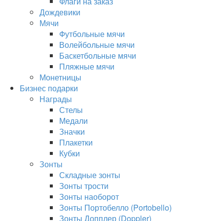
Флаги на заказ
Дождевики
Мячи
Футбольные мячи
Волейбольные мячи
Баскетбольные мячи
Пляжные мячи
Монетницы
Бизнес подарки
Награды
Стелы
Медали
Значки
Плакетки
Кубки
Зонты
Складные зонты
Зонты трости
Зонты наоборот
Зонты Портобелло (Portobello)
Зонты Допплер (Doppler)