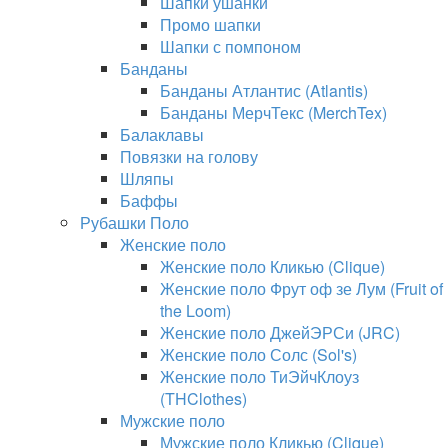
Шапки ушанки
Промо шапки
Шапки с помпоном
Банданы
Банданы Атлантис (Atlantis)
Банданы МерчТекс (MerchTex)
Балаклавы
Повязки на голову
Шляпы
Баффы
Рубашки Поло
Женские поло
Женские поло Кликью (Clique)
Женские поло Фрут оф зе Лум (Fruit of
the Loom)
Женские поло ДжейЭРСи (JRC)
Женские поло Солс (Sol's)
Женские поло ТиЭйчКлоуз
(THClothes)
Мужские поло
Мужские поло Кликью (Clique)