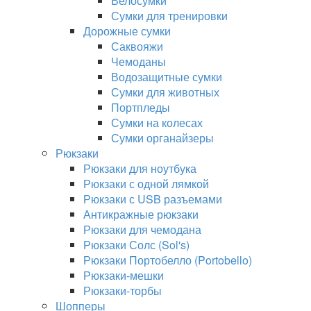
Велосумки
Сумки для тренировки
Дорожные сумки
Саквояжи
Чемоданы
Водозащитные сумки
Сумки для животных
Портпледы
Сумки на колесах
Сумки органайзеры
Рюкзаки
Рюкзаки для ноутбука
Рюкзаки с одной лямкой
Рюкзаки с USB разъемами
Антикражные рюкзаки
Рюкзаки для чемодана
Рюкзаки Солс (Sol's)
Рюкзаки Портобелло (Portobello)
Рюкзаки-мешки
Рюкзаки-торбы
Шопперы