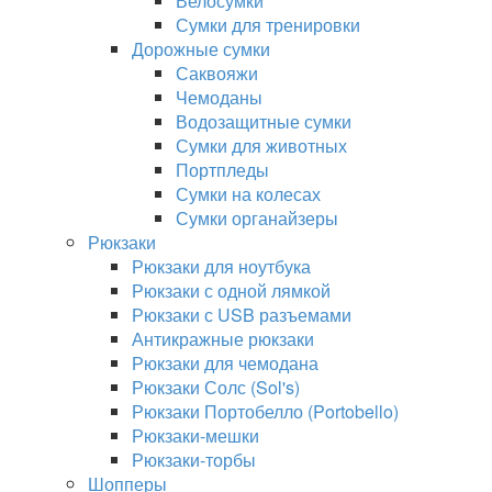
Велосумки
Сумки для тренировки
Дорожные сумки
Саквояжи
Чемоданы
Водозащитные сумки
Сумки для животных
Портпледы
Сумки на колесах
Сумки органайзеры
Рюкзаки
Рюкзаки для ноутбука
Рюкзаки с одной лямкой
Рюкзаки с USB разъемами
Антикражные рюкзаки
Рюкзаки для чемодана
Рюкзаки Солс (Sol's)
Рюкзаки Портобелло (Portobello)
Рюкзаки-мешки
Рюкзаки-торбы
Шопперы