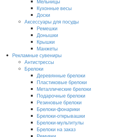
Мельницы
Кухонные весы
Доски
Аксессуары для посуды
Ремешки
Донышки
Крышки
Манжеты
Рекламные сувениры
Антистрессы
Брелоки
Деревянные брелоки
Пластиковые брелоки
Металлические брелоки
Подарочные брелоки
Резиновые брелоки
Брелоки-фонарики
Брелоки-открывашки
Брелоки-мультитулы
Брелоки на заказ
Ремувки