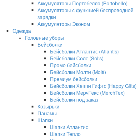
Аккумуляторы Портобелло (Portobello)
Аккумуляторы с функцией беспроводной
зарядки
Аккумуляторы Эконом
Одежда
Головные уборы
Бейсболки
Бейсболки Атлантис (Atlantis)
Бейсболки Солс (Sol's)
Промо бейсболки
Бейсболки Молти (Molti)
Премиум бейсболки
Бейсболки Хеппи Гифтс (Happy Gifts)
Бейсболки МерчТекс (MerchTex)
Бейсболки под заказ
Козырьки
Панамы
Шапки
Шапки Атлантис
Шапки Тепло