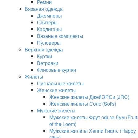
Ремни
Вязаная одежда
Джемперы
Свитеры
Кардиганы
Вязаные комплекты
Пуловеры
Верхняя одежда
Куртки
Ветровки
Флисовые куртки
Жилеты
Сигнальные жилеты
Женские жилеты
Женские жилеты ДжейЭРСи (JRC)
Женские жилеты Солс (Sol's)
Мужские жилеты
Мужские жилеты Фрут оф зе Лум (Fruit
of the Loom)
Мужские жилеты Хеппи Гифтс (Happy
Gifts)