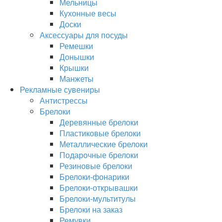
Мельницы
Кухонные весы
Доски
Аксессуары для посуды
Ремешки
Донышки
Крышки
Манжеты
Рекламные сувениры
Антистрессы
Брелоки
Деревянные брелоки
Пластиковые брелоки
Металлические брелоки
Подарочные брелоки
Резиновые брелоки
Брелоки-фонарики
Брелоки-открывашки
Брелоки-мультитулы
Брелоки на заказ
Ремувки