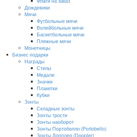
Флаги на заказ
Дождевики
Мячи
Футбольные мячи
Волейбольные мячи
Баскетбольные мячи
Пляжные мячи
Монетницы
Бизнес подарки
Награды
Стелы
Медали
Значки
Плакетки
Кубки
Зонты
Складные зонты
Зонты трости
Зонты наоборот
Зонты Портобелло (Portobello)
Зонты Допплер (Doppler)