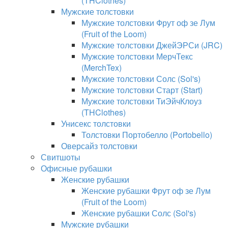
(THClothes)
Мужские толстовки
Мужские толстовки Фрут оф зе Лум
(Fruit of the Loom)
Мужские толстовки ДжейЭРСи (JRC)
Мужские толстовки МерчТекс
(MerchTex)
Мужские толстовки Солс (Sol's)
Мужские толстовки Старт (Start)
Мужские толстовки ТиЭйчКлоуз
(THClothes)
Унисекс толстовки
Толстовки Портобелло (Portobello)
Оверсайз толстовки
Свитшоты
Офисные рубашки
Женские рубашки
Женские рубашки Фрут оф зе Лум
(Fruit of the Loom)
Женские рубашки Солс (Sol's)
Мужские рубашки