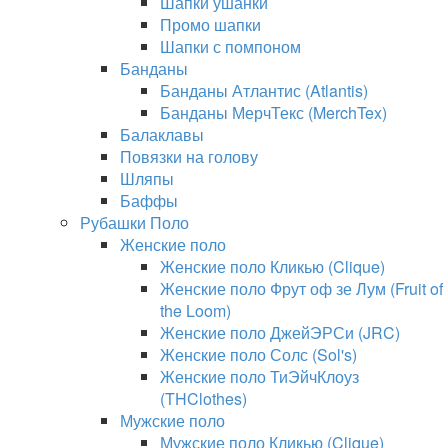
Шапки ушанки
Промо шапки
Шапки с помпоном
Банданы
Банданы Атлантис (Atlantis)
Банданы МерчТекс (MerchTex)
Балаклавы
Повязки на голову
Шляпы
Баффы
Рубашки Поло
Женские поло
Женские поло Кликью (Clique)
Женские поло Фрут оф зе Лум (Fruit of
the Loom)
Женские поло ДжейЭРСи (JRC)
Женские поло Солс (Sol's)
Женские поло ТиЭйчКлоуз
(THClothes)
Мужские поло
Мужские поло Кликью (Clique)