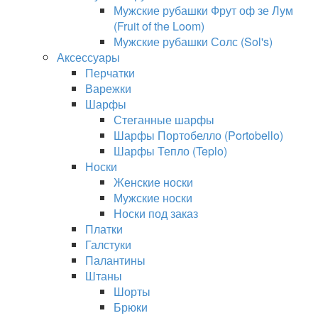
Мужские рубашки Фрут оф зе Лум
(Fruit of the Loom)
Мужские рубашки Солс (Sol's)
Аксессуары
Перчатки
Варежки
Шарфы
Стеганные шарфы
Шарфы Портобелло (Portobello)
Шарфы Тепло (Teplo)
Носки
Женские носки
Мужские носки
Носки под заказ
Платки
Галстуки
Палантины
Штаны
Шорты
Брюки