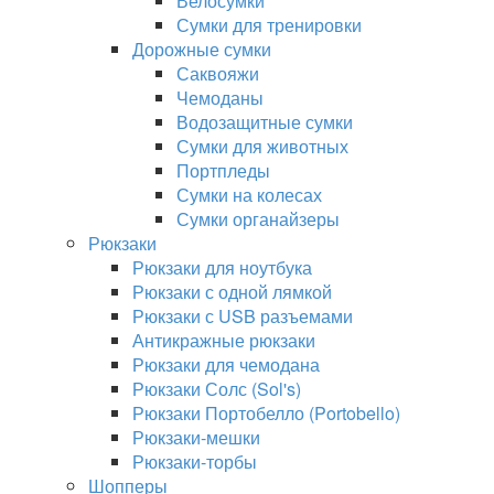
Велосумки
Сумки для тренировки
Дорожные сумки
Саквояжи
Чемоданы
Водозащитные сумки
Сумки для животных
Портпледы
Сумки на колесах
Сумки органайзеры
Рюкзаки
Рюкзаки для ноутбука
Рюкзаки с одной лямкой
Рюкзаки с USB разъемами
Антикражные рюкзаки
Рюкзаки для чемодана
Рюкзаки Солс (Sol's)
Рюкзаки Портобелло (Portobello)
Рюкзаки-мешки
Рюкзаки-торбы
Шопперы