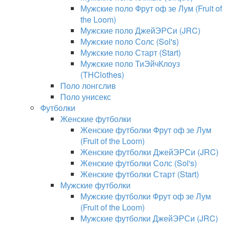
Мужские поло Фрут оф зе Лум (Fruit of
the Loom)
Мужские поло ДжейЭРСи (JRC)
Мужские поло Солс (Sol's)
Мужские поло Старт (Start)
Мужские поло ТиЭйчКлоуз
(THClothes)
Поло лонгслив
Поло унисекс
Футболки
Женские футболки
Женские футболки Фрут оф зе Лум
(Fruit of the Loom)
Женские футболки ДжейЭРСи (JRC)
Женские футболки Солс (Sol's)
Женские футболки Старт (Start)
Мужские футболки
Мужские футболки Фрут оф зе Лум
(Fruit of the Loom)
Мужские футболки ДжейЭРСи (JRC)