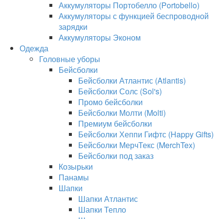
Аккумуляторы Портобелло (Portobello)
Аккумуляторы с функцией беспроводной
зарядки
Аккумуляторы Эконом
Одежда
Головные уборы
Бейсболки
Бейсболки Атлантис (Atlantis)
Бейсболки Солс (Sol's)
Промо бейсболки
Бейсболки Молти (Molti)
Премиум бейсболки
Бейсболки Хеппи Гифтс (Happy Gifts)
Бейсболки МерчТекс (MerchTex)
Бейсболки под заказ
Козырьки
Панамы
Шапки
Шапки Атлантис
Шапки Тепло