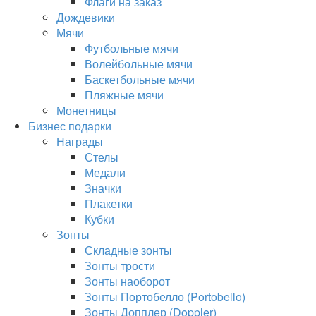
Флаги на заказ
Дождевики
Мячи
Футбольные мячи
Волейбольные мячи
Баскетбольные мячи
Пляжные мячи
Монетницы
Бизнес подарки
Награды
Стелы
Медали
Значки
Плакетки
Кубки
Зонты
Складные зонты
Зонты трости
Зонты наоборот
Зонты Портобелло (Portobello)
Зонты Допплер (Doppler)