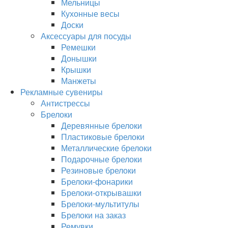
Мельницы
Кухонные весы
Доски
Аксессуары для посуды
Ремешки
Донышки
Крышки
Манжеты
Рекламные сувениры
Антистрессы
Брелоки
Деревянные брелоки
Пластиковые брелоки
Металлические брелоки
Подарочные брелоки
Резиновые брелоки
Брелоки-фонарики
Брелоки-открывашки
Брелоки-мультитулы
Брелоки на заказ
Ремувки