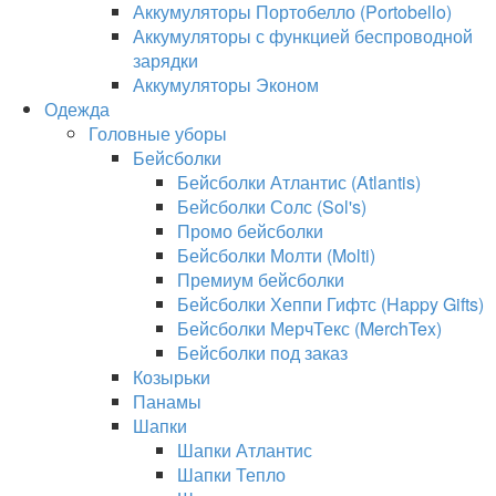
Аккумуляторы Портобелло (Portobello)
Аккумуляторы с функцией беспроводной
зарядки
Аккумуляторы Эконом
Одежда
Головные уборы
Бейсболки
Бейсболки Атлантис (Atlantis)
Бейсболки Солс (Sol's)
Промо бейсболки
Бейсболки Молти (Molti)
Премиум бейсболки
Бейсболки Хеппи Гифтс (Happy Gifts)
Бейсболки МерчТекс (MerchTex)
Бейсболки под заказ
Козырьки
Панамы
Шапки
Шапки Атлантис
Шапки Тепло