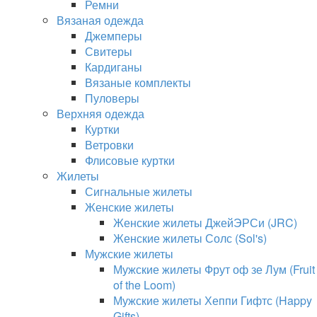
Ремни
Вязаная одежда
Джемперы
Свитеры
Кардиганы
Вязаные комплекты
Пуловеры
Верхняя одежда
Куртки
Ветровки
Флисовые куртки
Жилеты
Сигнальные жилеты
Женские жилеты
Женские жилеты ДжейЭРСи (JRC)
Женские жилеты Солс (Sol's)
Мужские жилеты
Мужские жилеты Фрут оф зе Лум (Fruit
of the Loom)
Мужские жилеты Хеппи Гифтс (Happy
Gifts)