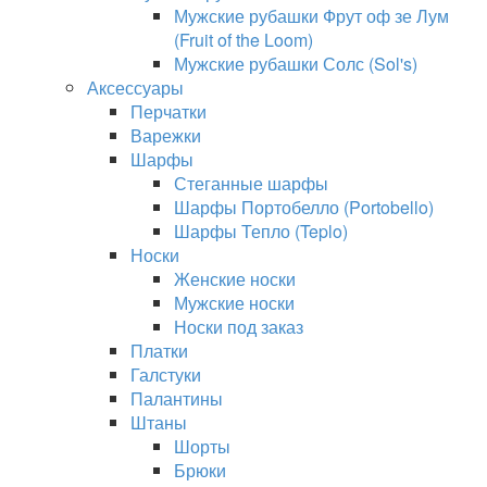
Мужские рубашки Фрут оф зе Лум
(Fruit of the Loom)
Мужские рубашки Солс (Sol's)
Аксессуары
Перчатки
Варежки
Шарфы
Стеганные шарфы
Шарфы Портобелло (Portobello)
Шарфы Тепло (Teplo)
Носки
Женские носки
Мужские носки
Носки под заказ
Платки
Галстуки
Палантины
Штаны
Шорты
Брюки