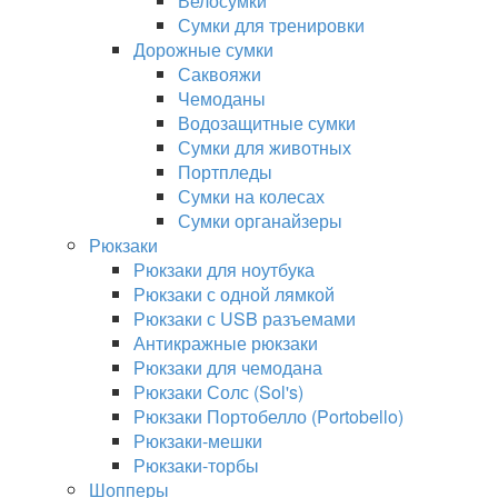
Велосумки
Сумки для тренировки
Дорожные сумки
Саквояжи
Чемоданы
Водозащитные сумки
Сумки для животных
Портпледы
Сумки на колесах
Сумки органайзеры
Рюкзаки
Рюкзаки для ноутбука
Рюкзаки с одной лямкой
Рюкзаки с USB разъемами
Антикражные рюкзаки
Рюкзаки для чемодана
Рюкзаки Солс (Sol's)
Рюкзаки Портобелло (Portobello)
Рюкзаки-мешки
Рюкзаки-торбы
Шопперы