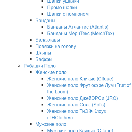
Шапки ушанки
Промо шапки
Шапки с помпоном
Банданы
Банданы Атлантис (Atlantis)
Банданы МерчТекс (MerchTex)
Балаклавы
Повязки на голову
Шляпы
Баффы
Рубашки Поло
Женские поло
Женские поло Кликью (Clique)
Женские поло Фрут оф зе Лум (Fruit of
the Loom)
Женские поло ДжейЭРСи (JRC)
Женские поло Солс (Sol's)
Женские поло ТиЭйчКлоуз
(THClothes)
Мужские поло
Мужские поло Кликью (Clique)