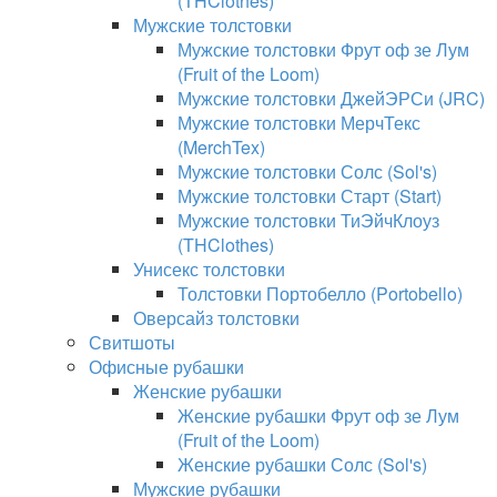
(THClothes)
Мужские толстовки
Мужские толстовки Фрут оф зе Лум
(Fruit of the Loom)
Мужские толстовки ДжейЭРСи (JRC)
Мужские толстовки МерчТекс
(MerchTex)
Мужские толстовки Солс (Sol's)
Мужские толстовки Старт (Start)
Мужские толстовки ТиЭйчКлоуз
(THClothes)
Унисекс толстовки
Толстовки Портобелло (Portobello)
Оверсайз толстовки
Свитшоты
Офисные рубашки
Женские рубашки
Женские рубашки Фрут оф зе Лум
(Fruit of the Loom)
Женские рубашки Солс (Sol's)
Мужские рубашки