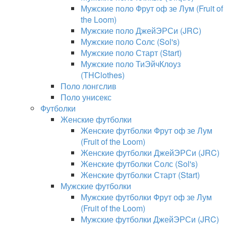
Мужские поло Фрут оф зе Лум (Fruit of
the Loom)
Мужские поло ДжейЭРСи (JRC)
Мужские поло Солс (Sol's)
Мужские поло Старт (Start)
Мужские поло ТиЭйчКлоуз
(THClothes)
Поло лонгслив
Поло унисекс
Футболки
Женские футболки
Женские футболки Фрут оф зе Лум
(Fruit of the Loom)
Женские футболки ДжейЭРСи (JRC)
Женские футболки Солс (Sol's)
Женские футболки Старт (Start)
Мужские футболки
Мужские футболки Фрут оф зе Лум
(Fruit of the Loom)
Мужские футболки ДжейЭРСи (JRC)