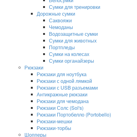
Велосумки
Сумки для тренировки
Дорожные сумки
Саквояжи
Чемоданы
Водозащитные сумки
Сумки для животных
Портпледы
Сумки на колесах
Сумки органайзеры
Рюкзаки
Рюкзаки для ноутбука
Рюкзаки с одной лямкой
Рюкзаки с USB разъемами
Антикражные рюкзаки
Рюкзаки для чемодана
Рюкзаки Солс (Sol's)
Рюкзаки Портобелло (Portobello)
Рюкзаки-мешки
Рюкзаки-торбы
Шопперы