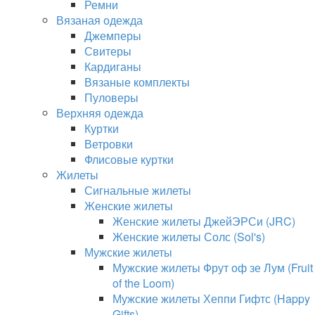
Ремни
Вязаная одежда
Джемперы
Свитеры
Кардиганы
Вязаные комплекты
Пуловеры
Верхняя одежда
Куртки
Ветровки
Флисовые куртки
Жилеты
Сигнальные жилеты
Женские жилеты
Женские жилеты ДжейЭРСи (JRC)
Женские жилеты Солс (Sol's)
Мужские жилеты
Мужские жилеты Фрут оф зе Лум (Fruit
of the Loom)
Мужские жилеты Хеппи Гифтс (Happy
Gifts)