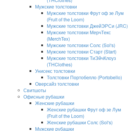
(THClothes)
Мужские толстовки
Мужские толстовки Фрут оф зе Лум
(Fruit of the Loom)
Мужские толстовки ДжейЭРСи (JRC)
Мужские толстовки МерчТекс
(MerchTex)
Мужские толстовки Солс (Sol's)
Мужские толстовки Старт (Start)
Мужские толстовки ТиЭйчКлоуз
(THClothes)
Унисекс толстовки
Толстовки Портобелло (Portobello)
Оверсайз толстовки
Свитшоты
Офисные рубашки
Женские рубашки
Женские рубашки Фрут оф зе Лум
(Fruit of the Loom)
Женские рубашки Солс (Sol's)
Мужские рубашки