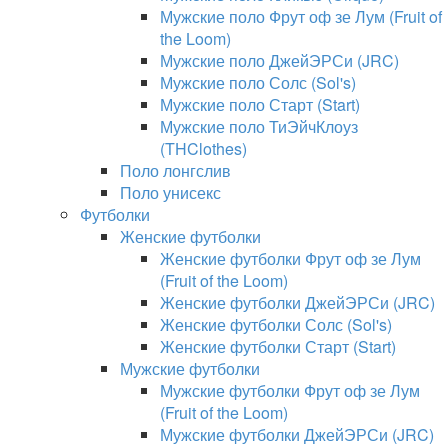
Мужские поло Фрут оф зе Лум (Fruit of
the Loom)
Мужские поло ДжейЭРСи (JRC)
Мужские поло Солс (Sol's)
Мужские поло Старт (Start)
Мужские поло ТиЭйчКлоуз
(THClothes)
Поло лонгслив
Поло унисекс
Футболки
Женские футболки
Женские футболки Фрут оф зе Лум
(Fruit of the Loom)
Женские футболки ДжейЭРСи (JRC)
Женские футболки Солс (Sol's)
Женские футболки Старт (Start)
Мужские футболки
Мужские футболки Фрут оф зе Лум
(Fruit of the Loom)
Мужские футболки ДжейЭРСи (JRC)