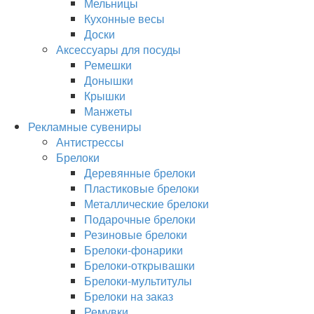
Мельницы
Кухонные весы
Доски
Аксессуары для посуды
Ремешки
Донышки
Крышки
Манжеты
Рекламные сувениры
Антистрессы
Брелоки
Деревянные брелоки
Пластиковые брелоки
Металлические брелоки
Подарочные брелоки
Резиновые брелоки
Брелоки-фонарики
Брелоки-открывашки
Брелоки-мультитулы
Брелоки на заказ
Ремувки