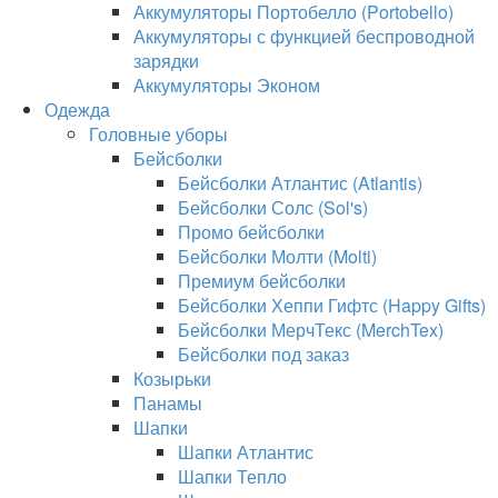
Аккумуляторы Портобелло (Portobello)
Аккумуляторы с функцией беспроводной
зарядки
Аккумуляторы Эконом
Одежда
Головные уборы
Бейсболки
Бейсболки Атлантис (Atlantis)
Бейсболки Солс (Sol's)
Промо бейсболки
Бейсболки Молти (Molti)
Премиум бейсболки
Бейсболки Хеппи Гифтс (Happy Gifts)
Бейсболки МерчТекс (MerchTex)
Бейсболки под заказ
Козырьки
Панамы
Шапки
Шапки Атлантис
Шапки Тепло