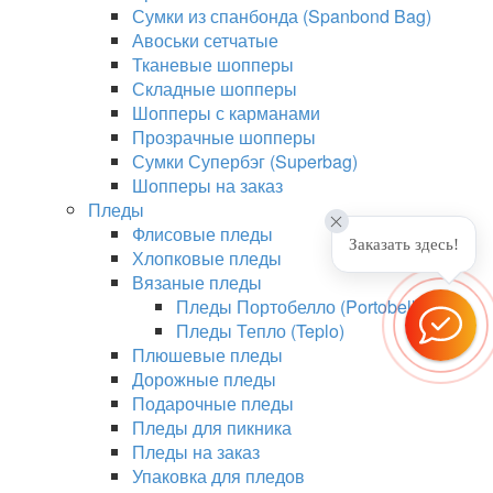
Сумки из спанбонда (Spanbond Bag)
Авоськи сетчатые
Тканевые шопперы
Складные шопперы
Шопперы с карманами
Прозрачные шопперы
Сумки Супербэг (Superbag)
Шопперы на заказ
Пледы
Флисовые пледы
Заказать здесь!
Хлопковые пледы
Вязаные пледы
Пледы Портобелло (Portobello)
Пледы Тепло (Teplo)
Плюшевые пледы
Дорожные пледы
Подарочные пледы
Пледы для пикника
Пледы на заказ
Упаковка для пледов