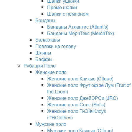
Шапки ушанки
Промо шапки
Шапки с помпоном
Банданы
Банданы Атлантис (Atlantis)
Банданы МерчТекс (MerchTex)
Балаклавы
Повязки на голову
Шляпы
Баффы
Рубашки Поло
Женские поло
Женские поло Кликью (Clique)
Женские поло Фрут оф зе Лум (Fruit of
the Loom)
Женские поло ДжейЭРСи (JRC)
Женские поло Солс (Sol's)
Женские поло ТиЭйчКлоуз
(THClothes)
Мужские поло
Мужские поло Кликью (Clique)