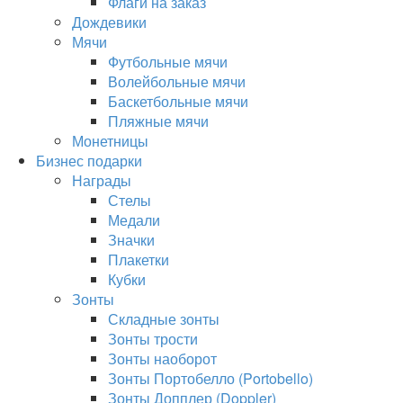
Флаги на заказ
Дождевики
Мячи
Футбольные мячи
Волейбольные мячи
Баскетбольные мячи
Пляжные мячи
Монетницы
Бизнес подарки
Награды
Стелы
Медали
Значки
Плакетки
Кубки
Зонты
Складные зонты
Зонты трости
Зонты наоборот
Зонты Портобелло (Portobello)
Зонты Допплер (Doppler)