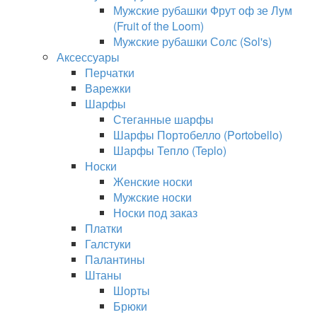
Мужские рубашки Фрут оф зе Лум
(Fruit of the Loom)
Мужские рубашки Солс (Sol's)
Аксессуары
Перчатки
Варежки
Шарфы
Стеганные шарфы
Шарфы Портобелло (Portobello)
Шарфы Тепло (Teplo)
Носки
Женские носки
Мужские носки
Носки под заказ
Платки
Галстуки
Палантины
Штаны
Шорты
Брюки