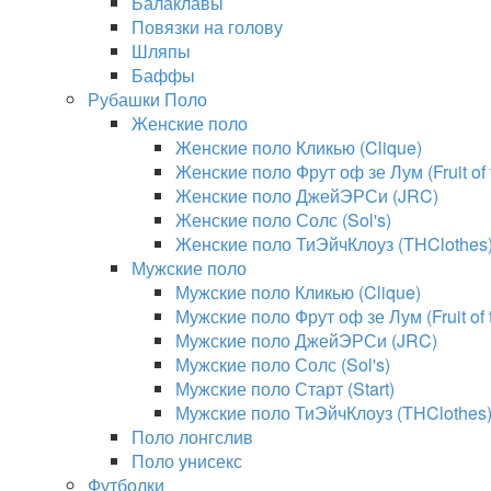
Балаклавы
Повязки на голову
Шляпы
Баффы
Рубашки Поло
Женские поло
Женские поло Кликью (Clique)
Женские поло Фрут оф зе Лум (Fruit of
Женские поло ДжейЭРСи (JRC)
Женские поло Солс (Sol's)
Женские поло ТиЭйчКлоуз (THClothes
Мужские поло
Мужские поло Кликью (Clique)
Мужские поло Фрут оф зе Лум (Fruit of
Мужские поло ДжейЭРСи (JRC)
Мужские поло Солс (Sol's)
Мужские поло Старт (Start)
Мужские поло ТиЭйчКлоуз (THClothes
Поло лонгслив
Поло унисекс
Футболки