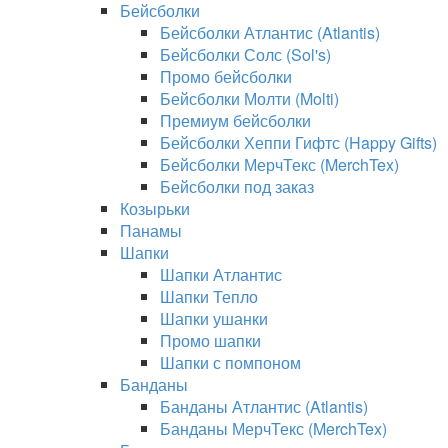
Бейсболки
Бейсболки Атлантис (Atlantis)
Бейсболки Солс (Sol's)
Промо бейсболки
Бейсболки Молти (Molti)
Премиум бейсболки
Бейсболки Хеппи Гифтс (Happy Gifts)
Бейсболки МерчТекс (MerchTex)
Бейсболки под заказ
Козырьки
Панамы
Шапки
Шапки Атлантис
Шапки Тепло
Шапки ушанки
Промо шапки
Шапки с помпоном
Банданы
Банданы Атлантис (Atlantis)
Банданы МерчТекс (MerchTex)