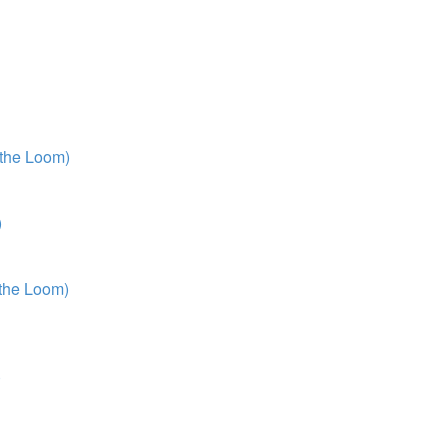
 the Loom)
)
 the Loom)
)