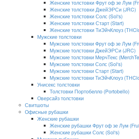
Женские толстовки Фрут оф зе Лум (Fru
Женские толстовки ДжейЭРСи (JRC)
Женские толстовки Солс (Sol's)
Женские толстовки Старт (Start)
Женские толстовки ТиЭйчКлоуз (THClo
Мужские толстовки
Мужские толстовки Фрут оф зе Лум (Fru
Мужские толстовки ДжейЭРСи (JRC)
Мужские толстовки МерчТекс (MerchTe
Мужские толстовки Солс (Sol's)
Мужские толстовки Старт (Start)
Мужские толстовки ТиЭйчКлоуз (THClo
Унисекс толстовки
Толстовки Портобелло (Portobello)
Оверсайз толстовки
Свитшоты
Офисные рубашки
Женские рубашки
Женские рубашки Фрут оф зе Лум (Fruit
Женские рубашки Солс (Sol's)