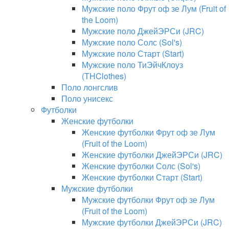
Мужские поло Фрут оф зе Лум (Fruit of
the Loom)
Мужские поло ДжейЭРСи (JRC)
Мужские поло Солс (Sol's)
Мужские поло Старт (Start)
Мужские поло ТиЭйчКлоуз
(THClothes)
Поло лонгслив
Поло унисекс
Футболки
Женские футболки
Женские футболки Фрут оф зе Лум
(Fruit of the Loom)
Женские футболки ДжейЭРСи (JRC)
Женские футболки Солс (Sol's)
Женские футболки Старт (Start)
Мужские футболки
Мужские футболки Фрут оф зе Лум
(Fruit of the Loom)
Мужские футболки ДжейЭРСи (JRC)