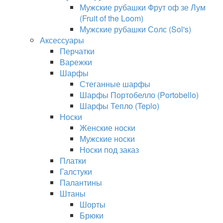
Мужские рубашки Фрут оф зе Лум
(Fruit of the Loom)
Мужские рубашки Солс (Sol's)
Аксессуары
Перчатки
Варежки
Шарфы
Стеганные шарфы
Шарфы Портобелло (Portobello)
Шарфы Тепло (Teplo)
Носки
Женские носки
Мужские носки
Носки под заказ
Платки
Галстуки
Палантины
Штаны
Шорты
Брюки