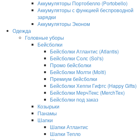
Аккумуляторы Портобелло (Portobello)
Аккумуляторы с функцией беспроводной
зарядки
Аккумуляторы Эконом
Одежда
Головные уборы
Бейсболки
Бейсболки Атлантис (Atlantis)
Бейсболки Солс (Sol's)
Промо бейсболки
Бейсболки Молти (Molti)
Премиум бейсболки
Бейсболки Хеппи Гифтс (Happy Gifts)
Бейсболки МерчТекс (MerchTex)
Бейсболки под заказ
Козырьки
Панамы
Шапки
Шапки Атлантис
Шапки Тепло