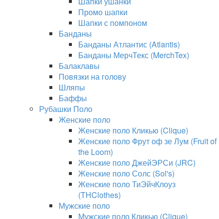
Шапки ушанки
Промо шапки
Шапки с помпоном
Банданы
Банданы Атлантис (Atlantis)
Банданы МерчТекс (MerchTex)
Балаклавы
Повязки на голову
Шляпы
Баффы
Рубашки Поло
Женские поло
Женские поло Кликью (Clique)
Женские поло Фрут оф зе Лум (Fruit of
the Loom)
Женские поло ДжейЭРСи (JRC)
Женские поло Солс (Sol's)
Женские поло ТиЭйчКлоуз
(THClothes)
Мужские поло
Мужские поло Кликью (Clique)