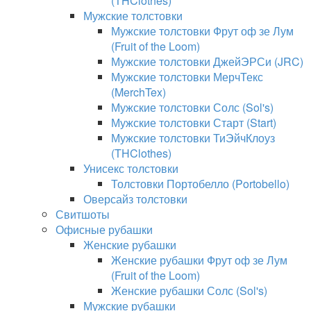
(THClothes)
Мужские толстовки
Мужские толстовки Фрут оф зе Лум
(Fruit of the Loom)
Мужские толстовки ДжейЭРСи (JRC)
Мужские толстовки МерчТекс
(MerchTex)
Мужские толстовки Солс (Sol's)
Мужские толстовки Старт (Start)
Мужские толстовки ТиЭйчКлоуз
(THClothes)
Унисекс толстовки
Толстовки Портобелло (Portobello)
Оверсайз толстовки
Свитшоты
Офисные рубашки
Женские рубашки
Женские рубашки Фрут оф зе Лум
(Fruit of the Loom)
Женские рубашки Солс (Sol's)
Мужские рубашки