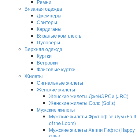
Ремни
Вязаная одежда
Джемперы
Свитеры
Кардиганы
Вязаные комплекты
Пуловеры
Верхняя одежда
Куртки
Ветровки
Флисовые куртки
Жилеты
Сигнальные жилеты
Женские жилеты
Женские жилеты ДжейЭРСи (JRC)
Женские жилеты Солс (Sol's)
Мужские жилеты
Мужские жилеты Фрут оф зе Лум (Fruit
of the Loom)
Мужские жилеты Хеппи Гифтс (Happy
Gifts)