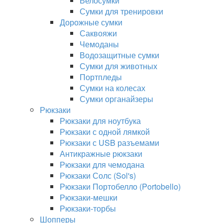
Велосумки
Сумки для тренировки
Дорожные сумки
Саквояжи
Чемоданы
Водозащитные сумки
Сумки для животных
Портпледы
Сумки на колесах
Сумки органайзеры
Рюкзаки
Рюкзаки для ноутбука
Рюкзаки с одной лямкой
Рюкзаки с USB разъемами
Антикражные рюкзаки
Рюкзаки для чемодана
Рюкзаки Солс (Sol's)
Рюкзаки Портобелло (Portobello)
Рюкзаки-мешки
Рюкзаки-торбы
Шопперы