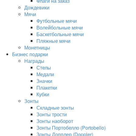
Флаги на заказ
Дождевики
Мячи
Футбольные мячи
Волейбольные мячи
Баскетбольные мячи
Пляжные мячи
Монетницы
Бизнес подарки
Награды
Стелы
Медали
Значки
Плакетки
Кубки
Зонты
Складные зонты
Зонты трости
Зонты наоборот
Зонты Портобелло (Portobello)
Зонты Допплер (Doppler)