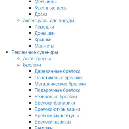
Мельницы
Кухонные весы
Доски
Аксессуары для посуды
Ремешки
Донышки
Крышки
Манжеты
Рекламные сувениры
Антистрессы
Брелоки
Деревянные брелоки
Пластиковые брелоки
Металлические брелоки
Подарочные брелоки
Резиновые брелоки
Брелоки-фонарики
Брелоки-открывашки
Брелоки-мультитулы
Брелоки на заказ
Ремувки