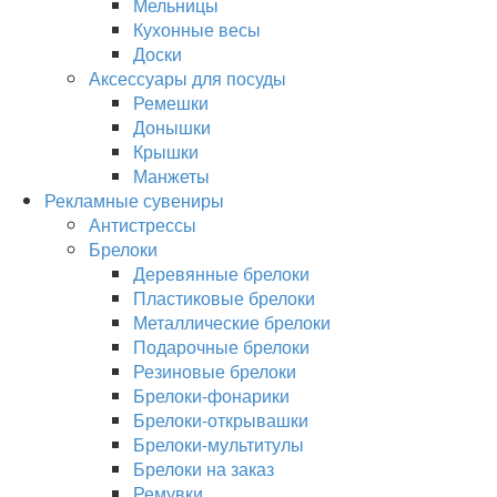
Мельницы
Кухонные весы
Доски
Аксессуары для посуды
Ремешки
Донышки
Крышки
Манжеты
Рекламные сувениры
Антистрессы
Брелоки
Деревянные брелоки
Пластиковые брелоки
Металлические брелоки
Подарочные брелоки
Резиновые брелоки
Брелоки-фонарики
Брелоки-открывашки
Брелоки-мультитулы
Брелоки на заказ
Ремувки