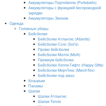
Аккумуляторы Портобелло (Portobello)
Аккумуляторы с функцией беспроводной
зарядки
Аккумуляторы Эконом
Одежда
Головные уборы
Бейсболки
Бейсболки Атлантис (Atlantis)
Бейсболки Солс (Sol's)
Промо бейсболки
Бейсболки Молти (Molti)
Премиум бейсболки
Бейсболки Хеппи Гифтс (Happy Gifts)
Бейсболки МерчТекс (MerchTex)
Бейсболки под заказ
Козырьки
Панамы
Шапки
Шапки Атлантис
Шапки Тепло