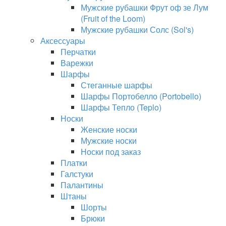
Мужские рубашки Фрут оф зе Лум
(Fruit of the Loom)
Мужские рубашки Солс (Sol's)
Аксессуары
Перчатки
Варежки
Шарфы
Стеганные шарфы
Шарфы Портобелло (Portobello)
Шарфы Тепло (Teplo)
Носки
Женские носки
Мужские носки
Носки под заказ
Платки
Галстуки
Палантины
Штаны
Шорты
Брюки