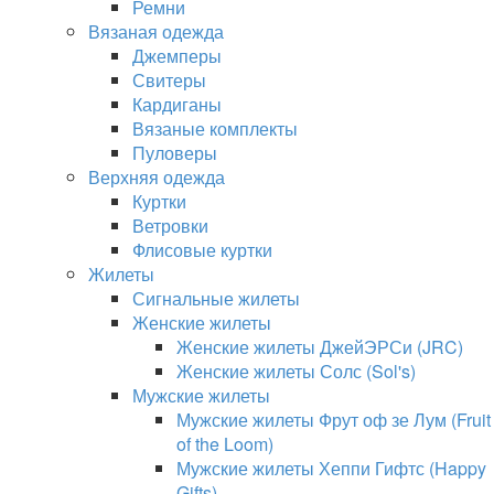
Ремни
Вязаная одежда
Джемперы
Свитеры
Кардиганы
Вязаные комплекты
Пуловеры
Верхняя одежда
Куртки
Ветровки
Флисовые куртки
Жилеты
Сигнальные жилеты
Женские жилеты
Женские жилеты ДжейЭРСи (JRC)
Женские жилеты Солс (Sol's)
Мужские жилеты
Мужские жилеты Фрут оф зе Лум (Fruit
of the Loom)
Мужские жилеты Хеппи Гифтс (Happy
Gifts)