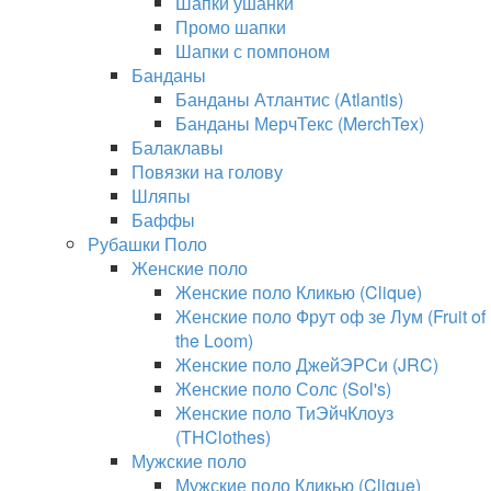
Шапки ушанки
Промо шапки
Шапки с помпоном
Банданы
Банданы Атлантис (Atlantis)
Банданы МерчТекс (MerchTex)
Балаклавы
Повязки на голову
Шляпы
Баффы
Рубашки Поло
Женские поло
Женские поло Кликью (Clique)
Женские поло Фрут оф зе Лум (Fruit of
the Loom)
Женские поло ДжейЭРСи (JRC)
Женские поло Солс (Sol's)
Женские поло ТиЭйчКлоуз
(THClothes)
Мужские поло
Мужские поло Кликью (Clique)