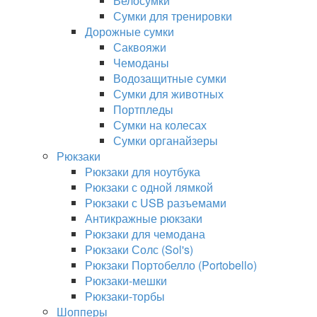
Велосумки
Сумки для тренировки
Дорожные сумки
Саквояжи
Чемоданы
Водозащитные сумки
Сумки для животных
Портпледы
Сумки на колесах
Сумки органайзеры
Рюкзаки
Рюкзаки для ноутбука
Рюкзаки с одной лямкой
Рюкзаки с USB разъемами
Антикражные рюкзаки
Рюкзаки для чемодана
Рюкзаки Солс (Sol's)
Рюкзаки Портобелло (Portobello)
Рюкзаки-мешки
Рюкзаки-торбы
Шопперы