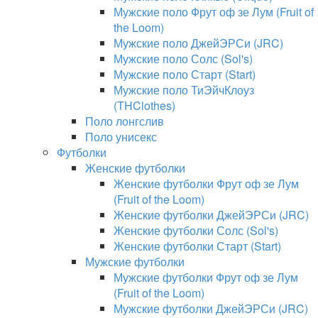
Мужские поло Фрут оф зе Лум (Fruit of
the Loom)
Мужские поло ДжейЭРСи (JRC)
Мужские поло Солс (Sol's)
Мужские поло Старт (Start)
Мужские поло ТиЭйчКлоуз
(THClothes)
Поло лонгслив
Поло унисекс
Футболки
Женские футболки
Женские футболки Фрут оф зе Лум
(Fruit of the Loom)
Женские футболки ДжейЭРСи (JRC)
Женские футболки Солс (Sol's)
Женские футболки Старт (Start)
Мужские футболки
Мужские футболки Фрут оф зе Лум
(Fruit of the Loom)
Мужские футболки ДжейЭРСи (JRC)