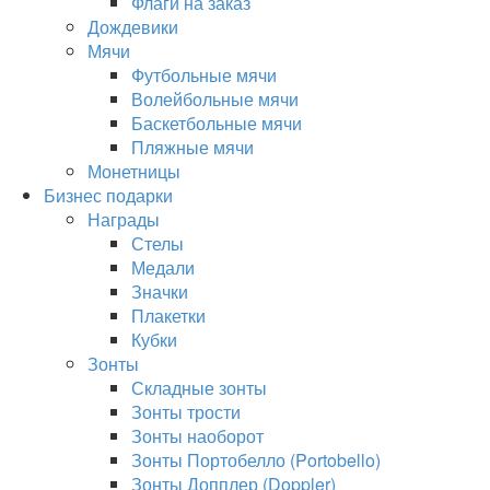
Флаги на заказ
Дождевики
Мячи
Футбольные мячи
Волейбольные мячи
Баскетбольные мячи
Пляжные мячи
Монетницы
Бизнес подарки
Награды
Стелы
Медали
Значки
Плакетки
Кубки
Зонты
Складные зонты
Зонты трости
Зонты наоборот
Зонты Портобелло (Portobello)
Зонты Допплер (Doppler)