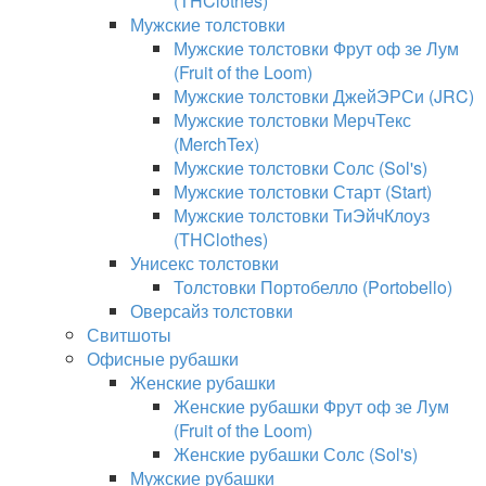
(THClothes)
Мужские толстовки
Мужские толстовки Фрут оф зе Лум
(Fruit of the Loom)
Мужские толстовки ДжейЭРСи (JRC)
Мужские толстовки МерчТекс
(MerchTex)
Мужские толстовки Солс (Sol's)
Мужские толстовки Старт (Start)
Мужские толстовки ТиЭйчКлоуз
(THClothes)
Унисекс толстовки
Толстовки Портобелло (Portobello)
Оверсайз толстовки
Свитшоты
Офисные рубашки
Женские рубашки
Женские рубашки Фрут оф зе Лум
(Fruit of the Loom)
Женские рубашки Солс (Sol's)
Мужские рубашки