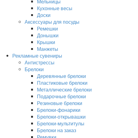
Мельницы
Кухонные весы
Доски
Аксессуары для посуды
Ремешки
Донышки
Крышки
Манжеты
Рекламные сувениры
Антистрессы
Брелоки
Деревянные брелоки
Пластиковые брелоки
Металлические брелоки
Подарочные брелоки
Резиновые брелоки
Брелоки-фонарики
Брелоки-открывашки
Брелоки-мультитулы
Брелоки на заказ
Ремувки