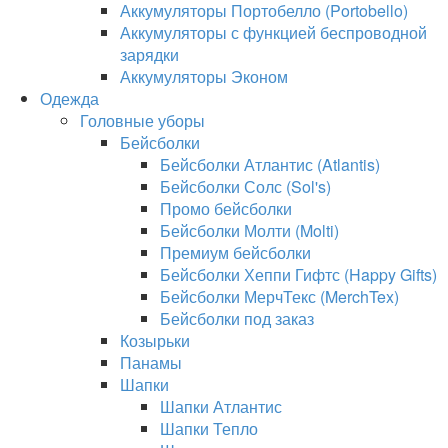
Аккумуляторы Портобелло (Portobello)
Аккумуляторы с функцией беспроводной
зарядки
Аккумуляторы Эконом
Одежда
Головные уборы
Бейсболки
Бейсболки Атлантис (Atlantis)
Бейсболки Солс (Sol's)
Промо бейсболки
Бейсболки Молти (Molti)
Премиум бейсболки
Бейсболки Хеппи Гифтс (Happy Gifts)
Бейсболки МерчТекс (MerchTex)
Бейсболки под заказ
Козырьки
Панамы
Шапки
Шапки Атлантис
Шапки Тепло