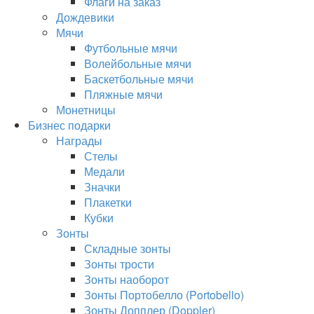
Флаги на заказ
Дождевики
Мячи
Футбольные мячи
Волейбольные мячи
Баскетбольные мячи
Пляжные мячи
Монетницы
Бизнес подарки
Награды
Стелы
Медали
Значки
Плакетки
Кубки
Зонты
Складные зонты
Зонты трости
Зонты наоборот
Зонты Портобелло (Portobello)
Зонты Допплер (Doppler)