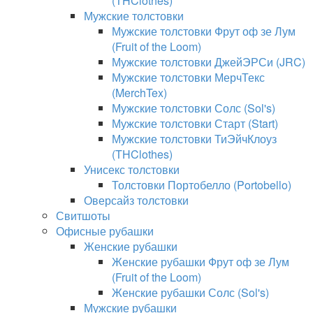
(THClothes)
Мужские толстовки
Мужские толстовки Фрут оф зе Лум
(Fruit of the Loom)
Мужские толстовки ДжейЭРСи (JRC)
Мужские толстовки МерчТекс
(MerchTex)
Мужские толстовки Солс (Sol's)
Мужские толстовки Старт (Start)
Мужские толстовки ТиЭйчКлоуз
(THClothes)
Унисекс толстовки
Толстовки Портобелло (Portobello)
Оверсайз толстовки
Свитшоты
Офисные рубашки
Женские рубашки
Женские рубашки Фрут оф зе Лум
(Fruit of the Loom)
Женские рубашки Солс (Sol's)
Мужские рубашки