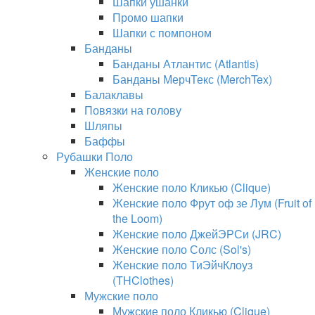
Шапки ушанки
Промо шапки
Шапки с помпоном
Банданы
Банданы Атлантис (Atlantis)
Банданы МерчТекс (MerchTex)
Балаклавы
Повязки на голову
Шляпы
Баффы
Рубашки Поло
Женские поло
Женские поло Кликью (Clique)
Женские поло Фрут оф зе Лум (Fruit of
the Loom)
Женские поло ДжейЭРСи (JRC)
Женские поло Солс (Sol's)
Женские поло ТиЭйчКлоуз
(THClothes)
Мужские поло
Мужские поло Кликью (Clique)