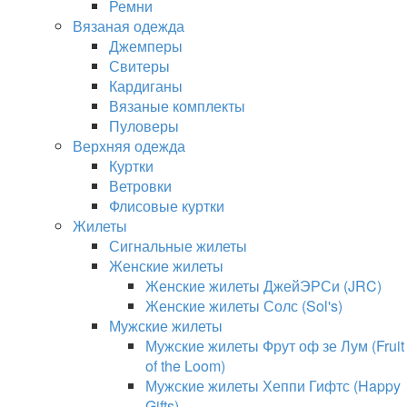
Ремни
Вязаная одежда
Джемперы
Свитеры
Кардиганы
Вязаные комплекты
Пуловеры
Верхняя одежда
Куртки
Ветровки
Флисовые куртки
Жилеты
Сигнальные жилеты
Женские жилеты
Женские жилеты ДжейЭРСи (JRC)
Женские жилеты Солс (Sol's)
Мужские жилеты
Мужские жилеты Фрут оф зе Лум (Fruit
of the Loom)
Мужские жилеты Хеппи Гифтс (Happy
Gifts)