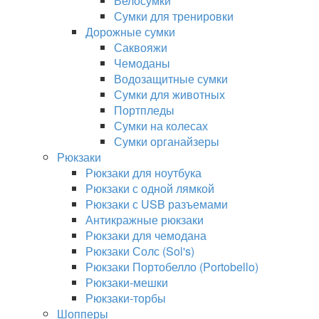
Велосумки
Сумки для тренировки
Дорожные сумки
Саквояжи
Чемоданы
Водозащитные сумки
Сумки для животных
Портпледы
Сумки на колесах
Сумки органайзеры
Рюкзаки
Рюкзаки для ноутбука
Рюкзаки с одной лямкой
Рюкзаки с USB разъемами
Антикражные рюкзаки
Рюкзаки для чемодана
Рюкзаки Солс (Sol's)
Рюкзаки Портобелло (Portobello)
Рюкзаки-мешки
Рюкзаки-торбы
Шопперы