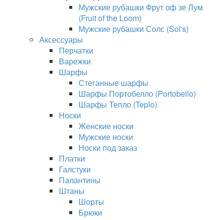
Мужские рубашки Фрут оф зе Лум
(Fruit of the Loom)
Мужские рубашки Солс (Sol's)
Аксессуары
Перчатки
Варежки
Шарфы
Стеганные шарфы
Шарфы Портобелло (Portobello)
Шарфы Тепло (Teplo)
Носки
Женские носки
Мужские носки
Носки под заказ
Платки
Галстуки
Палантины
Штаны
Шорты
Брюки