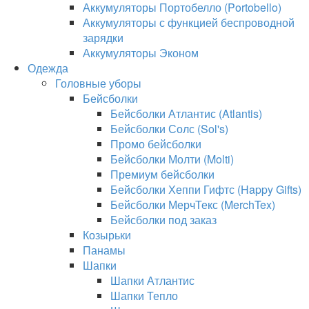
Аккумуляторы Портобелло (Portobello)
Аккумуляторы с функцией беспроводной
зарядки
Аккумуляторы Эконом
Одежда
Головные уборы
Бейсболки
Бейсболки Атлантис (Atlantis)
Бейсболки Солс (Sol's)
Промо бейсболки
Бейсболки Молти (Molti)
Премиум бейсболки
Бейсболки Хеппи Гифтс (Happy Gifts)
Бейсболки МерчТекс (MerchTex)
Бейсболки под заказ
Козырьки
Панамы
Шапки
Шапки Атлантис
Шапки Тепло