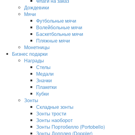
Флаги на заказ
Дождевики
Мячи
Футбольные мячи
Волейбольные мячи
Баскетбольные мячи
Пляжные мячи
Монетницы
Бизнес подарки
Награды
Стелы
Медали
Значки
Плакетки
Кубки
Зонты
Складные зонты
Зонты трости
Зонты наоборот
Зонты Портобелло (Portobello)
Зонты Допплер (Doppler)