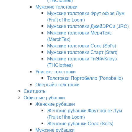
(THClothes)
Мужские толстовки
Мужские толстовки Фрут оф зе Лум
(Fruit of the Loom)
Мужские толстовки ДжейЭРСи (JRC)
Мужские толстовки МерчТекс
(MerchTex)
Мужские толстовки Солс (Sol's)
Мужские толстовки Старт (Start)
Мужские толстовки ТиЭйчКлоуз
(THClothes)
Унисекс толстовки
Толстовки Портобелло (Portobello)
Оверсайз толстовки
Свитшоты
Офисные рубашки
Женские рубашки
Женские рубашки Фрут оф зе Лум
(Fruit of the Loom)
Женские рубашки Солс (Sol's)
Мужские рубашки