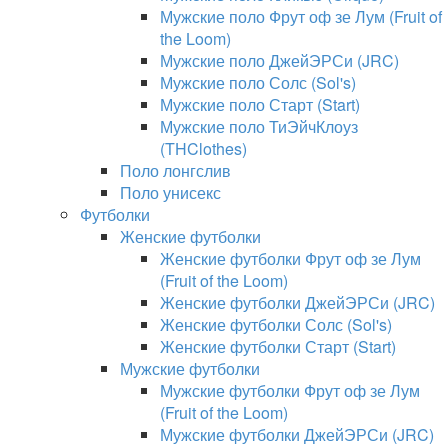
Мужские поло Фрут оф зе Лум (Fruit of
the Loom)
Мужские поло ДжейЭРСи (JRC)
Мужские поло Солс (Sol's)
Мужские поло Старт (Start)
Мужские поло ТиЭйчКлоуз
(THClothes)
Поло лонгслив
Поло унисекс
Футболки
Женские футболки
Женские футболки Фрут оф зе Лум
(Fruit of the Loom)
Женские футболки ДжейЭРСи (JRC)
Женские футболки Солс (Sol's)
Женские футболки Старт (Start)
Мужские футболки
Мужские футболки Фрут оф зе Лум
(Fruit of the Loom)
Мужские футболки ДжейЭРСи (JRC)