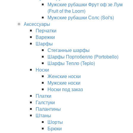
Мужские рубашки Фрут оф зе Лум
(Fruit of the Loom)
Мужские рубашки Солс (Sol's)
Аксессуары
Перчатки
Варежки
Шарфы
Стеганные шарфы
Шарфы Портобелло (Portobello)
Шарфы Тепло (Teplo)
Носки
Женские носки
Мужские носки
Носки под заказ
Платки
Галстуки
Палантины
Штаны
Шорты
Брюки