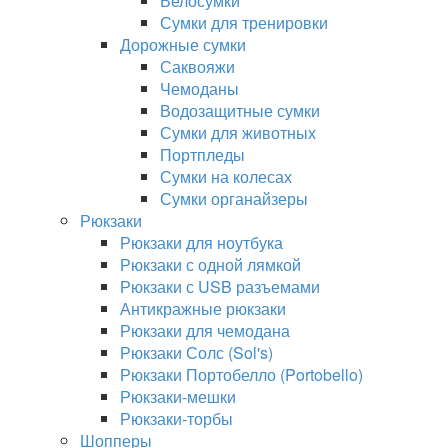
Велосумки
Сумки для тренировки
Дорожные сумки
Саквояжи
Чемоданы
Водозащитные сумки
Сумки для животных
Портпледы
Сумки на колесах
Сумки органайзеры
Рюкзаки
Рюкзаки для ноутбука
Рюкзаки с одной лямкой
Рюкзаки с USB разъемами
Антикражные рюкзаки
Рюкзаки для чемодана
Рюкзаки Солс (Sol's)
Рюкзаки Портобелло (Portobello)
Рюкзаки-мешки
Рюкзаки-торбы
Шопперы