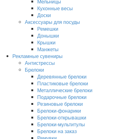
Мельницы
Кухонные весы
Доски
Аксессуары для посуды
Ремешки
Донышки
Крышки
Манжеты
Рекламные сувениры
Антистрессы
Брелоки
Деревянные брелоки
Пластиковые брелоки
Металлические брелоки
Подарочные брелоки
Резиновые брелоки
Брелоки-фонарики
Брелоки-открывашки
Брелоки-мультитулы
Брелоки на заказ
Ремувки