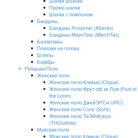
Шапки ушанки
Промо шапки
Шапки с помпоном
Банданы
Банданы Атлантис (Atlantis)
Банданы МерчТекс (MerchTex)
Балаклавы
Повязки на голову
Шляпы
Баффы
Рубашки Поло
Женские поло
Женские поло Кликью (Clique)
Женские поло Фрут оф зе Лум (Fruit of
the Loom)
Женские поло ДжейЭРСи (JRC)
Женские поло Солс (Sol's)
Женские поло ТиЭйчКлоуз
(THClothes)
Мужские поло
Мужские поло Кликью (Clique)