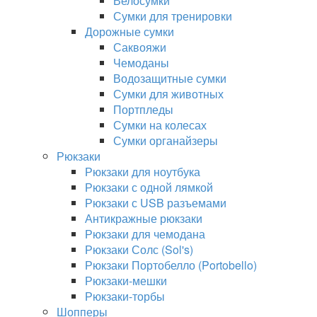
Велосумки
Сумки для тренировки
Дорожные сумки
Саквояжи
Чемоданы
Водозащитные сумки
Сумки для животных
Портпледы
Сумки на колесах
Сумки органайзеры
Рюкзаки
Рюкзаки для ноутбука
Рюкзаки с одной лямкой
Рюкзаки с USB разъемами
Антикражные рюкзаки
Рюкзаки для чемодана
Рюкзаки Солс (Sol's)
Рюкзаки Портобелло (Portobello)
Рюкзаки-мешки
Рюкзаки-торбы
Шопперы