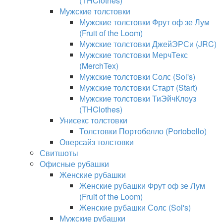
(THClothes)
Мужские толстовки
Мужские толстовки Фрут оф зе Лум
(Fruit of the Loom)
Мужские толстовки ДжейЭРСи (JRC)
Мужские толстовки МерчТекс
(MerchTex)
Мужские толстовки Солс (Sol's)
Мужские толстовки Старт (Start)
Мужские толстовки ТиЭйчКлоуз
(THClothes)
Унисекс толстовки
Толстовки Портобелло (Portobello)
Оверсайз толстовки
Свитшоты
Офисные рубашки
Женские рубашки
Женские рубашки Фрут оф зе Лум
(Fruit of the Loom)
Женские рубашки Солс (Sol's)
Мужские рубашки