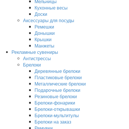
Мельницы
Кухонные весы
Доски
Аксессуары для посуды
Ремешки
Донышки
Крышки
Манжеты
Рекламные сувениры
Антистрессы
Брелоки
Деревянные брелоки
Пластиковые брелоки
Металлические брелоки
Подарочные брелоки
Резиновые брелоки
Брелоки-фонарики
Брелоки-открывашки
Брелоки-мультитулы
Брелоки на заказ
Ремувки