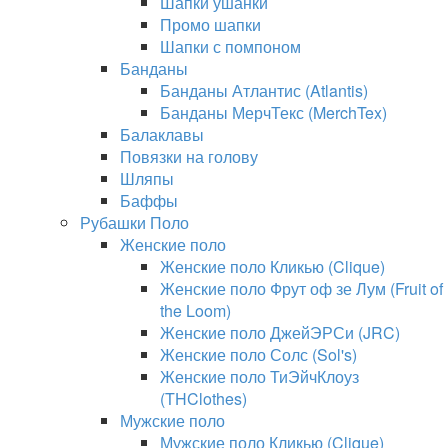
Шапки ушанки
Промо шапки
Шапки с помпоном
Банданы
Банданы Атлантис (Atlantis)
Банданы МерчТекс (MerchTex)
Балаклавы
Повязки на голову
Шляпы
Баффы
Рубашки Поло
Женские поло
Женские поло Кликью (Clique)
Женские поло Фрут оф зе Лум (Fruit of
the Loom)
Женские поло ДжейЭРСи (JRC)
Женские поло Солс (Sol's)
Женские поло ТиЭйчКлоуз
(THClothes)
Мужские поло
Мужские поло Кликью (Clique)