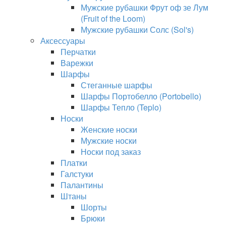
Мужские рубашки Фрут оф зе Лум
(Fruit of the Loom)
Мужские рубашки Солс (Sol's)
Аксессуары
Перчатки
Варежки
Шарфы
Стеганные шарфы
Шарфы Портобелло (Portobello)
Шарфы Тепло (Teplo)
Носки
Женские носки
Мужские носки
Носки под заказ
Платки
Галстуки
Палантины
Штаны
Шорты
Брюки