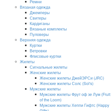
Ремни
Вязаная одежда
Джемперы
Свитеры
Кардиганы
Вязаные комплекты
Пуловеры
Верхняя одежда
Куртки
Ветровки
Флисовые куртки
Жилеты
Сигнальные жилеты
Женские жилеты
Женские жилеты ДжейЭРСи (JRC)
Женские жилеты Солс (Sol's)
Мужские жилеты
Мужские жилеты Фрут оф зе Лум (Fruit
of the Loom)
Мужские жилеты Хеппи Гифтс (Happy
Gifts)