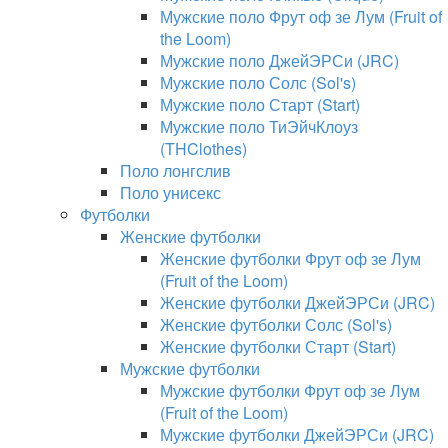
Мужские поло Фрут оф зе Лум (Fruit of
the Loom)
Мужские поло ДжейЭРСи (JRC)
Мужские поло Солс (Sol's)
Мужские поло Старт (Start)
Мужские поло ТиЭйчКлоуз
(THClothes)
Поло лонгслив
Поло унисекс
Футболки
Женские футболки
Женские футболки Фрут оф зе Лум
(Fruit of the Loom)
Женские футболки ДжейЭРСи (JRC)
Женские футболки Солс (Sol's)
Женские футболки Старт (Start)
Мужские футболки
Мужские футболки Фрут оф зе Лум
(Fruit of the Loom)
Мужские футболки ДжейЭРСи (JRC)