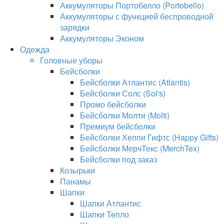
Аккумуляторы Портобелло (Portobello)
Аккумуляторы с функцией беспроводной
зарядки
Аккумуляторы Эконом
Одежда
Головные уборы
Бейсболки
Бейсболки Атлантис (Atlantis)
Бейсболки Солс (Sol's)
Промо бейсболки
Бейсболки Молти (Molti)
Премиум бейсболки
Бейсболки Хеппи Гифтс (Happy Gifts)
Бейсболки МерчТекс (MerchTex)
Бейсболки под заказ
Козырьки
Панамы
Шапки
Шапки Атлантис
Шапки Тепло