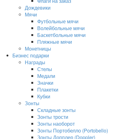
Флаги на заказ
Дождевики
Мячи
Футбольные мячи
Волейбольные мячи
Баскетбольные мячи
Пляжные мячи
Монетницы
Бизнес подарки
Награды
Стелы
Медали
Значки
Плакетки
Кубки
Зонты
Складные зонты
Зонты трости
Зонты наоборот
Зонты Портобелло (Portobello)
Зонты Допплер (Doppler)