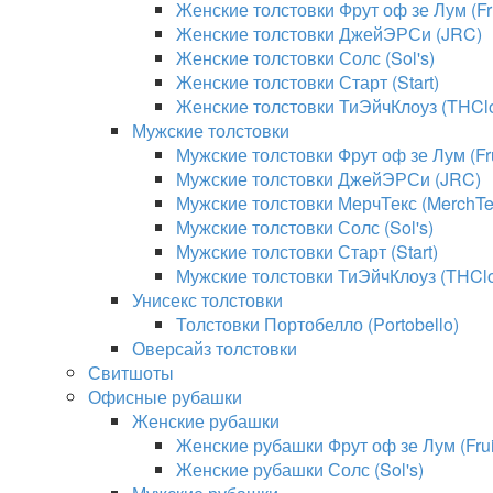
Женские толстовки Фрут оф зе Лум (Fru
Женские толстовки ДжейЭРСи (JRC)
Женские толстовки Солс (Sol's)
Женские толстовки Старт (Start)
Женские толстовки ТиЭйчКлоуз (THClo
Мужские толстовки
Мужские толстовки Фрут оф зе Лум (Fru
Мужские толстовки ДжейЭРСи (JRC)
Мужские толстовки МерчТекс (MerchTe
Мужские толстовки Солс (Sol's)
Мужские толстовки Старт (Start)
Мужские толстовки ТиЭйчКлоуз (THClo
Унисекс толстовки
Толстовки Портобелло (Portobello)
Оверсайз толстовки
Свитшоты
Офисные рубашки
Женские рубашки
Женские рубашки Фрут оф зе Лум (Fruit
Женские рубашки Солс (Sol's)