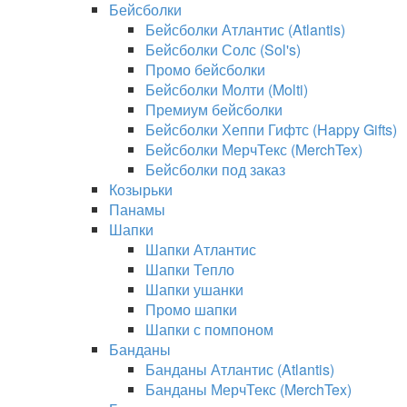
Бейсболки
Бейсболки Атлантис (Atlantis)
Бейсболки Солс (Sol's)
Промо бейсболки
Бейсболки Молти (Molti)
Премиум бейсболки
Бейсболки Хеппи Гифтс (Happy Gifts)
Бейсболки МерчТекс (MerchTex)
Бейсболки под заказ
Козырьки
Панамы
Шапки
Шапки Атлантис
Шапки Тепло
Шапки ушанки
Промо шапки
Шапки с помпоном
Банданы
Банданы Атлантис (Atlantis)
Банданы МерчТекс (MerchTex)