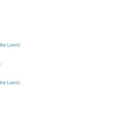
 the Loom)
)
 the Loom)
)