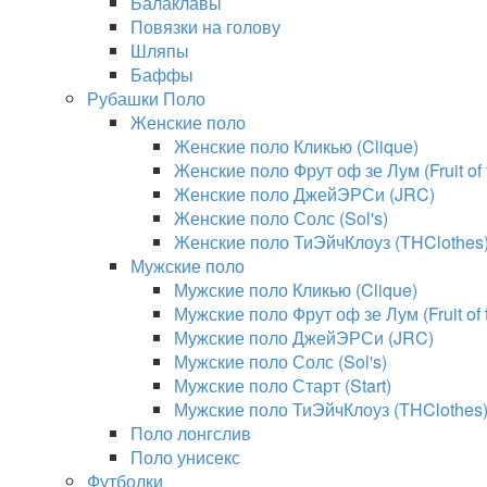
Балаклавы
Повязки на голову
Шляпы
Баффы
Рубашки Поло
Женские поло
Женские поло Кликью (Clique)
Женские поло Фрут оф зе Лум (Fruit of
Женские поло ДжейЭРСи (JRC)
Женские поло Солс (Sol's)
Женские поло ТиЭйчКлоуз (THClothes
Мужские поло
Мужские поло Кликью (Clique)
Мужские поло Фрут оф зе Лум (Fruit of
Мужские поло ДжейЭРСи (JRC)
Мужские поло Солс (Sol's)
Мужские поло Старт (Start)
Мужские поло ТиЭйчКлоуз (THClothes
Поло лонгслив
Поло унисекс
Футболки