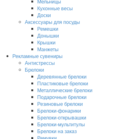
Мельницы
Кухонные весы
Доски
Аксессуары для посуды
Ремешки
Донышки
Крышки
Манжеты
Рекламные сувениры
Антистрессы
Брелоки
Деревянные брелоки
Пластиковые брелоки
Металлические брелоки
Подарочные брелоки
Резиновые брелоки
Брелоки-фонарики
Брелоки-открывашки
Брелоки-мультитулы
Брелоки на заказ
Ремувки