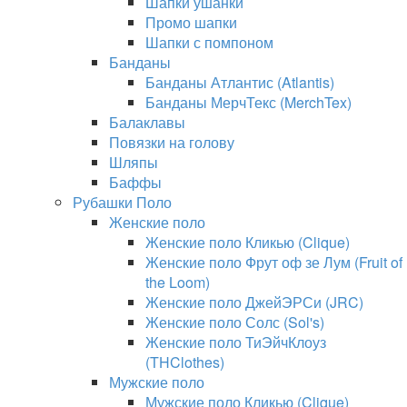
Шапки ушанки
Промо шапки
Шапки с помпоном
Банданы
Банданы Атлантис (Atlantis)
Банданы МерчТекс (MerchTex)
Балаклавы
Повязки на голову
Шляпы
Баффы
Рубашки Поло
Женские поло
Женские поло Кликью (Clique)
Женские поло Фрут оф зе Лум (Fruit of
the Loom)
Женские поло ДжейЭРСи (JRC)
Женские поло Солс (Sol's)
Женские поло ТиЭйчКлоуз
(THClothes)
Мужские поло
Мужские поло Кликью (Clique)