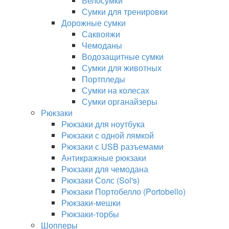
Велосумки
Сумки для тренировки
Дорожные сумки
Саквояжи
Чемоданы
Водозащитные сумки
Сумки для животных
Портпледы
Сумки на колесах
Сумки органайзеры
Рюкзаки
Рюкзаки для ноутбука
Рюкзаки с одной лямкой
Рюкзаки с USB разъемами
Антикражные рюкзаки
Рюкзаки для чемодана
Рюкзаки Солс (Sol's)
Рюкзаки Портобелло (Portobello)
Рюкзаки-мешки
Рюкзаки-торбы
Шопперы