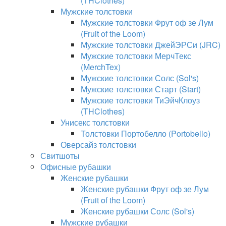
(THClothes)
Мужские толстовки
Мужские толстовки Фрут оф зе Лум
(Fruit of the Loom)
Мужские толстовки ДжейЭРСи (JRC)
Мужские толстовки МерчТекс
(MerchTex)
Мужские толстовки Солс (Sol's)
Мужские толстовки Старт (Start)
Мужские толстовки ТиЭйчКлоуз
(THClothes)
Унисекс толстовки
Толстовки Портобелло (Portobello)
Оверсайз толстовки
Свитшоты
Офисные рубашки
Женские рубашки
Женские рубашки Фрут оф зе Лум
(Fruit of the Loom)
Женские рубашки Солс (Sol's)
Мужские рубашки