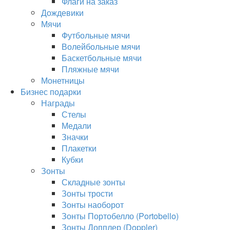
Флаги на заказ
Дождевики
Мячи
Футбольные мячи
Волейбольные мячи
Баскетбольные мячи
Пляжные мячи
Монетницы
Бизнес подарки
Награды
Стелы
Медали
Значки
Плакетки
Кубки
Зонты
Складные зонты
Зонты трости
Зонты наоборот
Зонты Портобелло (Portobello)
Зонты Допплер (Doppler)