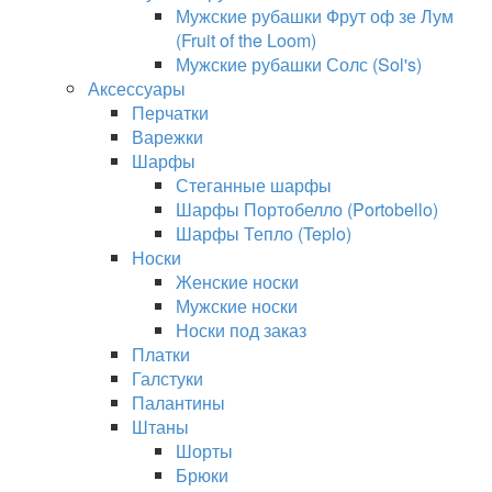
Мужские рубашки Фрут оф зе Лум
(Fruit of the Loom)
Мужские рубашки Солс (Sol's)
Аксессуары
Перчатки
Варежки
Шарфы
Стеганные шарфы
Шарфы Портобелло (Portobello)
Шарфы Тепло (Teplo)
Носки
Женские носки
Мужские носки
Носки под заказ
Платки
Галстуки
Палантины
Штаны
Шорты
Брюки