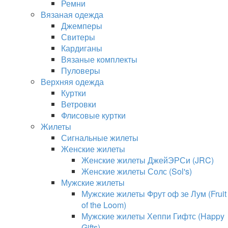
Ремни
Вязаная одежда
Джемперы
Свитеры
Кардиганы
Вязаные комплекты
Пуловеры
Верхняя одежда
Куртки
Ветровки
Флисовые куртки
Жилеты
Сигнальные жилеты
Женские жилеты
Женские жилеты ДжейЭРСи (JRC)
Женские жилеты Солс (Sol's)
Мужские жилеты
Мужские жилеты Фрут оф зе Лум (Fruit
of the Loom)
Мужские жилеты Хеппи Гифтс (Happy
Gifts)