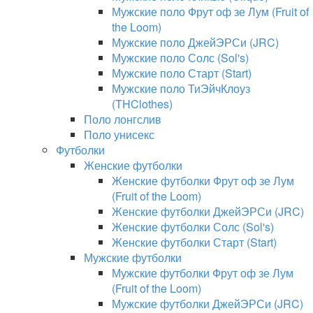
Мужские поло Фрут оф зе Лум (Fruit of
the Loom)
Мужские поло ДжейЭРСи (JRC)
Мужские поло Солс (Sol's)
Мужские поло Старт (Start)
Мужские поло ТиЭйчКлоуз
(THClothes)
Поло лонгслив
Поло унисекс
Футболки
Женские футболки
Женские футболки Фрут оф зе Лум
(Fruit of the Loom)
Женские футболки ДжейЭРСи (JRC)
Женские футболки Солс (Sol's)
Женские футболки Старт (Start)
Мужские футболки
Мужские футболки Фрут оф зе Лум
(Fruit of the Loom)
Мужские футболки ДжейЭРСи (JRC)