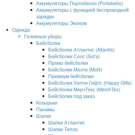
Аккумуляторы Портобелло (Portobello)
Аккумуляторы с функцией беспроводной
зарядки
Аккумуляторы Эконом
Одежда
Головные уборы
Бейсболки
Бейсболки Атлантис (Atlantis)
Бейсболки Солс (Sol's)
Промо бейсболки
Бейсболки Молти (Molti)
Премиум бейсболки
Бейсболки Хеппи Гифтс (Happy Gifts)
Бейсболки МерчТекс (MerchTex)
Бейсболки под заказ
Козырьки
Панамы
Шапки
Шапки Атлантис
Шапки Тепло