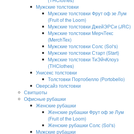
(THClothes)
Мужские толстовки
Мужские толстовки Фрут оф зе Лум
(Fruit of the Loom)
Мужские толстовки ДжейЭРСи (JRC)
Мужские толстовки МерчТекс
(MerchTex)
Мужские толстовки Солс (Sol's)
Мужские толстовки Старт (Start)
Мужские толстовки ТиЭйчКлоуз
(THClothes)
Унисекс толстовки
Толстовки Портобелло (Portobello)
Оверсайз толстовки
Свитшоты
Офисные рубашки
Женские рубашки
Женские рубашки Фрут оф зе Лум
(Fruit of the Loom)
Женские рубашки Солс (Sol's)
Мужские рубашки