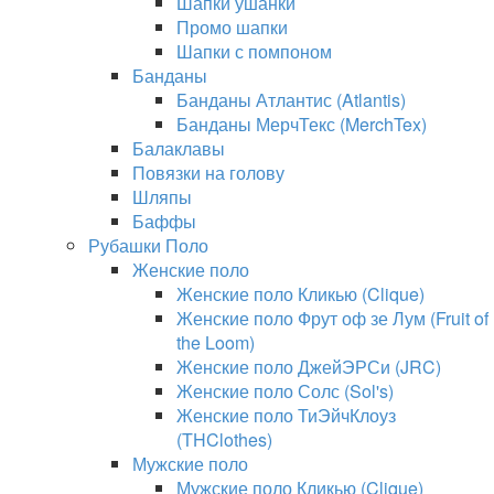
Шапки ушанки
Промо шапки
Шапки с помпоном
Банданы
Банданы Атлантис (Atlantis)
Банданы МерчТекс (MerchTex)
Балаклавы
Повязки на голову
Шляпы
Баффы
Рубашки Поло
Женские поло
Женские поло Кликью (Clique)
Женские поло Фрут оф зе Лум (Fruit of
the Loom)
Женские поло ДжейЭРСи (JRC)
Женские поло Солс (Sol's)
Женские поло ТиЭйчКлоуз
(THClothes)
Мужские поло
Мужские поло Кликью (Clique)