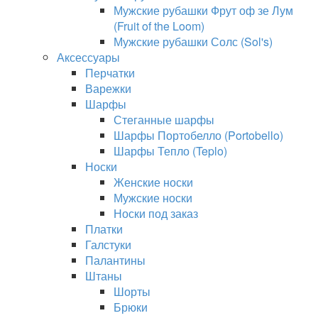
Мужские рубашки Фрут оф зе Лум
(Fruit of the Loom)
Мужские рубашки Солс (Sol's)
Аксессуары
Перчатки
Варежки
Шарфы
Стеганные шарфы
Шарфы Портобелло (Portobello)
Шарфы Тепло (Teplo)
Носки
Женские носки
Мужские носки
Носки под заказ
Платки
Галстуки
Палантины
Штаны
Шорты
Брюки