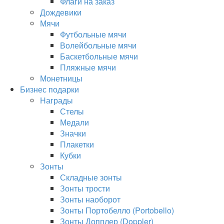
Флаги на заказ
Дождевики
Мячи
Футбольные мячи
Волейбольные мячи
Баскетбольные мячи
Пляжные мячи
Монетницы
Бизнес подарки
Награды
Стелы
Медали
Значки
Плакетки
Кубки
Зонты
Складные зонты
Зонты трости
Зонты наоборот
Зонты Портобелло (Portobello)
Зонты Допплер (Doppler)