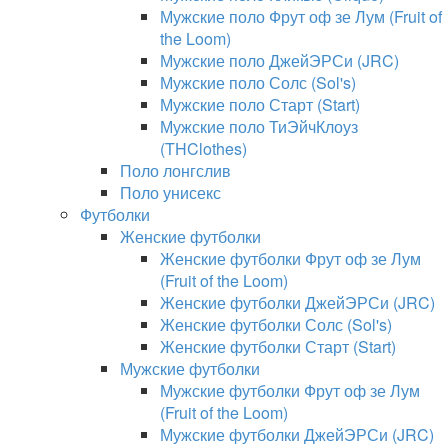
Мужские поло Фрут оф зе Лум (Fruit of
the Loom)
Мужские поло ДжейЭРСи (JRC)
Мужские поло Солс (Sol's)
Мужские поло Старт (Start)
Мужские поло ТиЭйчКлоуз
(THClothes)
Поло лонгслив
Поло унисекс
Футболки
Женские футболки
Женские футболки Фрут оф зе Лум
(Fruit of the Loom)
Женские футболки ДжейЭРСи (JRC)
Женские футболки Солс (Sol's)
Женские футболки Старт (Start)
Мужские футболки
Мужские футболки Фрут оф зе Лум
(Fruit of the Loom)
Мужские футболки ДжейЭРСи (JRC)