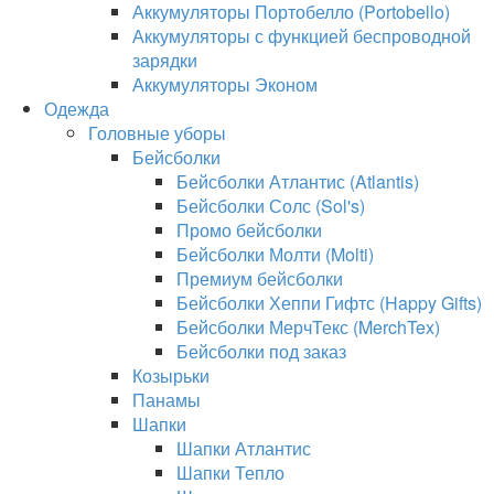
Аккумуляторы Портобелло (Portobello)
Аккумуляторы с функцией беспроводной
зарядки
Аккумуляторы Эконом
Одежда
Головные уборы
Бейсболки
Бейсболки Атлантис (Atlantis)
Бейсболки Солс (Sol's)
Промо бейсболки
Бейсболки Молти (Molti)
Премиум бейсболки
Бейсболки Хеппи Гифтс (Happy Gifts)
Бейсболки МерчТекс (MerchTex)
Бейсболки под заказ
Козырьки
Панамы
Шапки
Шапки Атлантис
Шапки Тепло