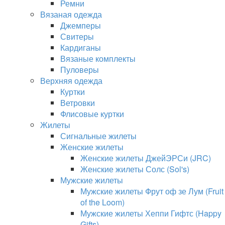
Ремни
Вязаная одежда
Джемперы
Свитеры
Кардиганы
Вязаные комплекты
Пуловеры
Верхняя одежда
Куртки
Ветровки
Флисовые куртки
Жилеты
Сигнальные жилеты
Женские жилеты
Женские жилеты ДжейЭРСи (JRC)
Женские жилеты Солс (Sol's)
Мужские жилеты
Мужские жилеты Фрут оф зе Лум (Fruit
of the Loom)
Мужские жилеты Хеппи Гифтс (Happy
Gifts)