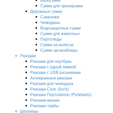
Велосумки
Сумки для тренировки
Дорожные сумки
Саквояжи
Чемоданы
Водозащитные сумки
Сумки для животных
Портпледы
Сумки на колесах
Сумки органайзеры
Рюкзаки
Рюкзаки для ноутбука
Рюкзаки с одной лямкой
Рюкзаки с USB разъемами
Антикражные рюкзаки
Рюкзаки для чемодана
Рюкзаки Солс (Sol's)
Рюкзаки Портобелло (Portobello)
Рюкзаки-мешки
Рюкзаки-торбы
Шопперы