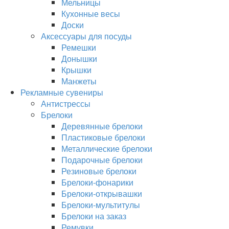
Мельницы
Кухонные весы
Доски
Аксессуары для посуды
Ремешки
Донышки
Крышки
Манжеты
Рекламные сувениры
Антистрессы
Брелоки
Деревянные брелоки
Пластиковые брелоки
Металлические брелоки
Подарочные брелоки
Резиновые брелоки
Брелоки-фонарики
Брелоки-открывашки
Брелоки-мультитулы
Брелоки на заказ
Ремувки