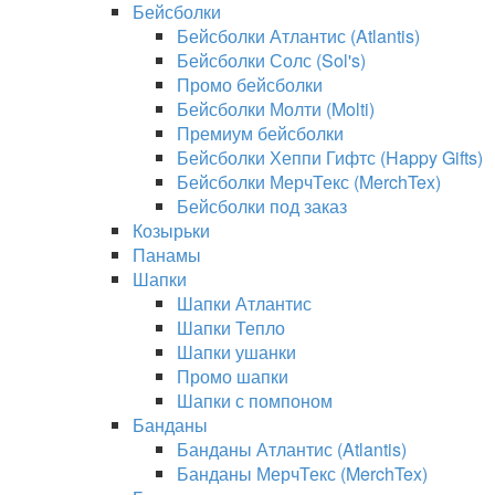
Бейсболки
Бейсболки Атлантис (Atlantis)
Бейсболки Солс (Sol's)
Промо бейсболки
Бейсболки Молти (Molti)
Премиум бейсболки
Бейсболки Хеппи Гифтс (Happy Gifts)
Бейсболки МерчТекс (MerchTex)
Бейсболки под заказ
Козырьки
Панамы
Шапки
Шапки Атлантис
Шапки Тепло
Шапки ушанки
Промо шапки
Шапки с помпоном
Банданы
Банданы Атлантис (Atlantis)
Банданы МерчТекс (MerchTex)