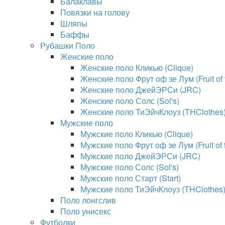
Балаклавы
Повязки на голову
Шляпы
Баффы
Рубашки Поло
Женские поло
Женские поло Кликью (Clique)
Женские поло Фрут оф зе Лум (Fruit of
Женские поло ДжейЭРСи (JRC)
Женские поло Солс (Sol's)
Женские поло ТиЭйчКлоуз (THClothes
Мужские поло
Мужские поло Кликью (Clique)
Мужские поло Фрут оф зе Лум (Fruit of
Мужские поло ДжейЭРСи (JRC)
Мужские поло Солс (Sol's)
Мужские поло Старт (Start)
Мужские поло ТиЭйчКлоуз (THClothes
Поло лонгслив
Поло унисекс
Футболки