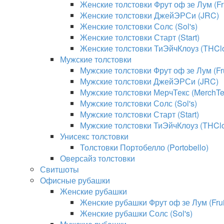
Женские толстовки Фрут оф зе Лум (Fru
Женские толстовки ДжейЭРСи (JRC)
Женские толстовки Солс (Sol's)
Женские толстовки Старт (Start)
Женские толстовки ТиЭйчКлоуз (THClo
Мужские толстовки
Мужские толстовки Фрут оф зе Лум (Fru
Мужские толстовки ДжейЭРСи (JRC)
Мужские толстовки МерчТекс (MerchTe
Мужские толстовки Солс (Sol's)
Мужские толстовки Старт (Start)
Мужские толстовки ТиЭйчКлоуз (THClo
Унисекс толстовки
Толстовки Портобелло (Portobello)
Оверсайз толстовки
Свитшоты
Офисные рубашки
Женские рубашки
Женские рубашки Фрут оф зе Лум (Fruit
Женские рубашки Солс (Sol's)