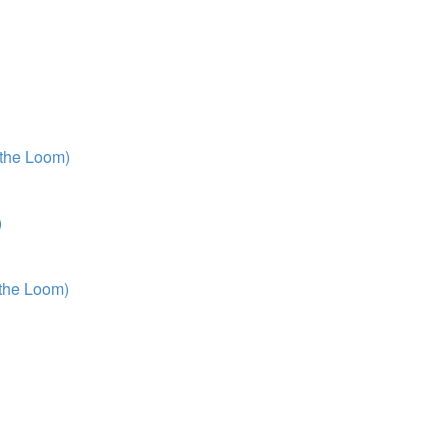
 the Loom)
)
 the Loom)
)